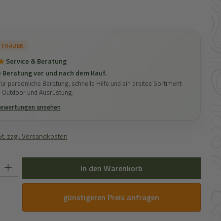
s:
RTRAUEN
★
Service & Beratung
 Beratung vor und nach dem Kauf.
ür persönliche Beratung, schnelle Hilfe und ein breites Sortiment
, Outdoor und Ausrüstung.
Bewertungen ansehen
St. zzgl. Versandkosten
 Gib den gewünschten Wert ein oder benutze die Schaltflächen um die Anz
In den Warenkorb
günstigeren Preis anfragen