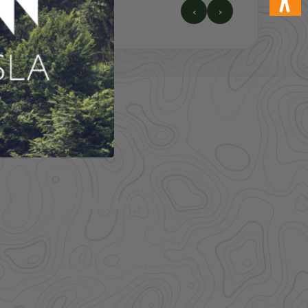
‹
›
41.000+
Artikel im direkten Zugriff
Großhandel
mehr Sortiment auf Anfrage
Bestpreis
Verfügbarkeit und Preis prüfen