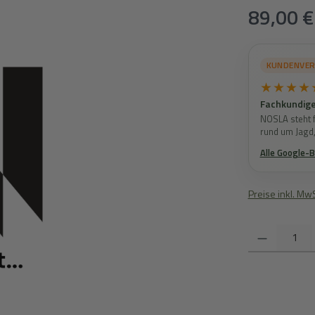
Regulärer Prei
89,00 €
KUNDENVE
★★★★
Fachkundige
NOSLA steht f
rund um Jagd
Alle Google-
Preise inkl. Mw
Produkt Anzahl: