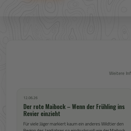
Weitere In
12.06.26
Der rote Maibock – Wenn der Frühling ins
Revier einzieht
Für viele Jäger markiert kaum ein anderes Wildtier den
Beginn des Jagdjahres so eindrucksvoll wie der Maibock.