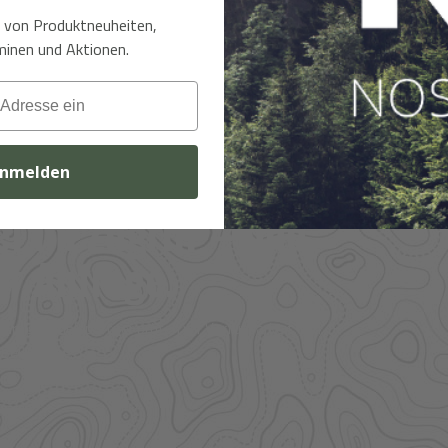
t von Produktneuheiten,
inen und Aktionen.
nmelden
l im Zugriff – und
f Anfrage.
ere Großhandelspartner prüfen wir Verfügbarkeit und
 Bekleidung.