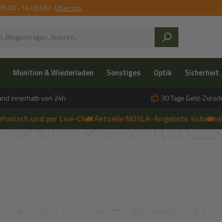
09:00 - 14:00 Uhr
Über uns
Munition & Wiederladen
Sonstiges
Optik
Sicherheit
and innerhalb von 24h
30 Tage Geld-Zurück
h und per Live-Chat
🔥 Aktuelle NOSLA-Angebote sichern
➔
🔥 einfach 
➔
 anfragen | 🔥 Persönliche Beratung vor Ort, telefonisch und per 