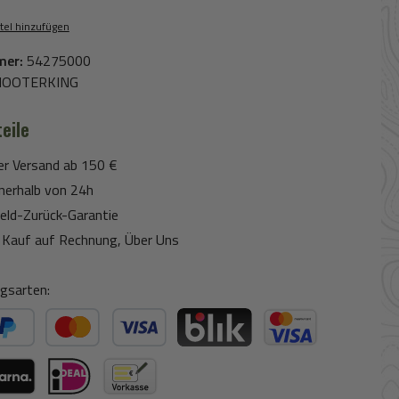
tel hinzufügen
mer:
54275000
HOOTERKING
eile
er Versand ab 150 €
nerhalb von 24h
eld-Zurück-Garantie
Kauf auf Rechnung, Über Uns
gsarten:
ter Bezahlen
Kredit- oder Debitkarte
BLIK
Kreditkarte (via Stripe)