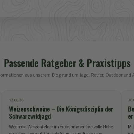
Passende Ratgeber & Praxistipps
formationen aus unserem Blog rund um Jagd, Revier, Outdoor und 
12.06.26
30.
Weizenschweine – Die Königsdisziplin der
Bo
Schwarzwildjagd
er
Wenn die Weizenfelder im Frühsommer ihre volle Höhe
Mit
erreichen, beginnt für viele Schwarzwildjäger eine
wic