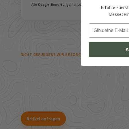
Alle Google-Bewertungen ansehen
Erfahre zuers
Messeterm
Email
A
NICHT GEFUNDEN? WIR BESORGEN ES.
Mehr als 41.000 Artike
noch deutlich mehr au
Viele Artikel sind nicht direkt im Shop sichtbar. Über uns
Bestpreise für Jagd, Outdoor, Optik, Munition, Zubehör und
Artikel anfragen
WhatsApp-Beratung