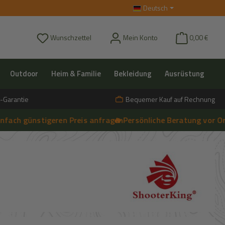
Deutsch
Du hast 0 Produkte auf dem Merkzettel
Wunschzettel
Mein Konto
0,00 €
Outdoor
Heim & Familie
Bekleidung
Ausrüstung
-Garantie
Bequemer Kauf auf Rechnung
günstigeren Preis anfragen
🔥 Persönliche Beratung vor Ort, tele
➔
Live-Chat