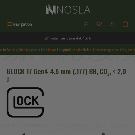
Zum Hauptinhalt springen
Du hast 0 Produkt
Navigation
kostenloser Versand ab 150 €
infach günstigeren Preis anfragen
🔥 Persönliche Beratung vor Ort, telef
➔
🔥 Aktuelle NOSLA-Angebote sichern | 🔥 einfach günstigeren Preis anfragen | 🔥
GLOCK 17 Gen4 4,5 mm (.177) BB, CO₂, < 2,0
J
Bildergalerie überspringen