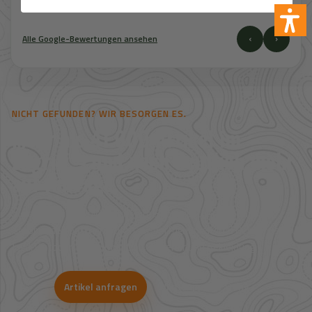
‹
›
Alle Google-Bewertungen ansehen
NICHT GEFUNDEN? WIR BESORGEN ES.
Mehr als 41.000 Artikel im
Zugriff – und noch deutlich mehr
auf Anfrage.
Viele Artikel sind nicht direkt im Shop sichtbar. Über unsere
Großhandelspartner prüfen wir Verfügbarkeit und Bestpreise für
Jagd, Outdoor, Optik, Munition, Zubehör und Bekleidung.
Artikel anfragen
WhatsApp-Beratung