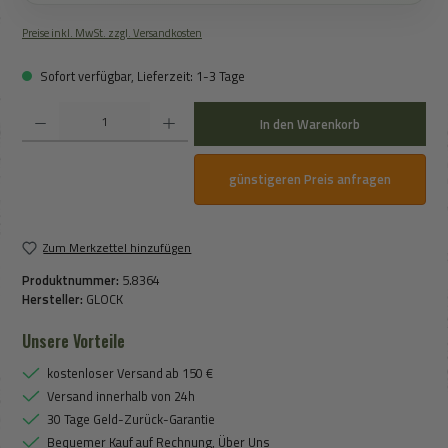
Preise inkl. MwSt. zzgl. Versandkosten
Sofort verfügbar, Lieferzeit: 1-3 Tage
Produkt Anzahl: Gib den gewünschten Wert ein oder benutze die Schaltflächen um die An
In den Warenkorb
günstigeren Preis anfragen
Zum Merkzettel hinzufügen
Produktnummer:
5.8364
Hersteller:
GLOCK
Unsere Vorteile
kostenloser Versand ab 150 €
Versand innerhalb von 24h
30 Tage Geld-Zurück-Garantie
Bequemer Kauf auf Rechnung, Über Uns