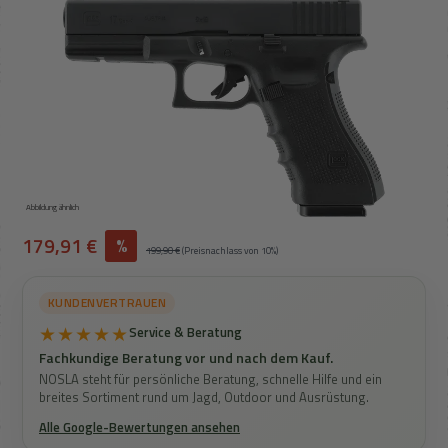
Abbildung ähnlich
Verkaufspreis:
179,91 €
%
Regulärer Preis:
199,90 €
(Preisnachlass von 10%)
KUNDENVERTRAUEN
★★★★★
Service & Beratung
Fachkundige Beratung vor und nach dem Kauf.
NOSLA steht für persönliche Beratung, schnelle Hilfe und ein
breites Sortiment rund um Jagd, Outdoor und Ausrüstung.
Alle Google-Bewertungen ansehen