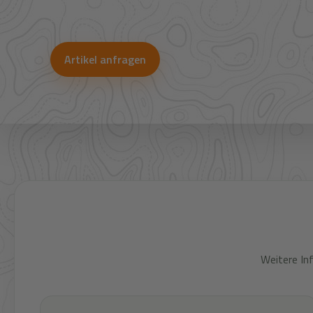
Viele Artikel sind nicht direkt im Shop sichtbar. Über uns
Bestpreise für Jagd, Outdoor, Optik, Munition, Zubehör und
Artikel anfragen
WhatsApp-Beratung
Weitere In