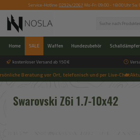
Service-Hotline
02924/2067
Mo-Fr: 09:00 - 18:00 Uhr Sa: 
 Hauptinhalt springen
Zur Suche springen
Zur Hauptnavigation springen
Home
SALE
Waffen
Hundezubehör
Schalldämpfer
kostenloser Versand ab 150 €
Vers
che Beratung vor Ort, telefonisch und per Live-Chat
🔥 Aktuelle 
➔
🔥 Aktuelle NOSLA-Angebote sichern | 🔥 einfach günstigeren Preis
Swarovski Z6i 1.7-10x42