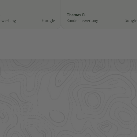
.
Thomas B.
ewertung
Google
Kundenbewertung
Googl
l im Zugriff – und
f Anfrage.