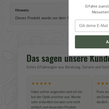
Erfahre zuers
Hinweis:
Messeterm
Dieses Produkt wurde vor dem 13.12.2024 in unserem Shop 
Email
A
Das sagen unsere Kund
Echte Erfahrungen aus Beratung, Service und So
★★★★★
★★★
Habe vorher angerufen weil ich mir
Preis an
bei der Optik unsicher war. Wurde
am Ende 
sehr ordentlich beraten und nicht
deutlich
einfach zum teuersten Produkt