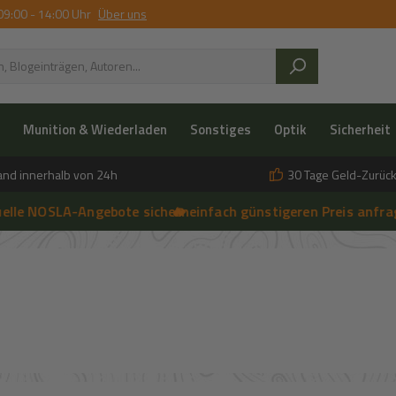
09:00 - 14:00 Uhr
Über uns
Munition & Wiederladen
Sonstiges
Optik
Sicherheit
and innerhalb von 24h
30 Tage Geld-Zurück
NOSLA-Angebote sichern
🔥 einfach günstigeren Preis anfragen
➔
🔥 Pe
➔
 anfragen | 🔥 Persönliche Beratung vor Ort, telefonisch und per 