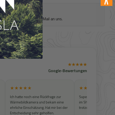
en Sie sich bitte per E-Mail an uns.
★★★★★
Google-Bewertungen
★★★★★
★★★★★
Ich hatte noch eine Rückfrage zur
Super Kontakt. Artikel w
Wärmebildkamera und bekam eine
im Shop zu finden, wur
ehrliche Einschätzung. Hat mir bei der
trotzdem geprüft und 
Entscheidung sehr geholfen.