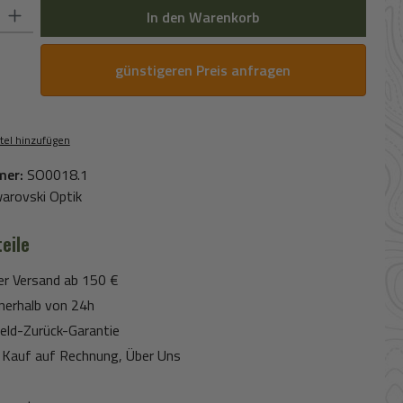
 Gib den gewünschten Wert ein oder benutze die Schaltflächen um die Anz
In den Warenkorb
günstigeren Preis anfragen
tel hinzufügen
mer:
SO0018.1
arovski Optik
eile
er Versand ab 150 €
nerhalb von 24h
eld-Zurück-Garantie
Kauf auf Rechnung, Über Uns