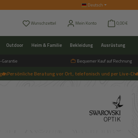
Deutsch
Du hast 0 Produkte auf dem Merkzettel
Wunschzettel
Mein Konto
0,00 €
Outdoor
Heim & Familie
Bekleidung
Ausrüstung
-Garantie
Bequemer Kauf auf Rechnung
rsönliche Beratung vor Ort, telefonisch und per Live-Chat
🔥 Aktu
➔
Live-Chat