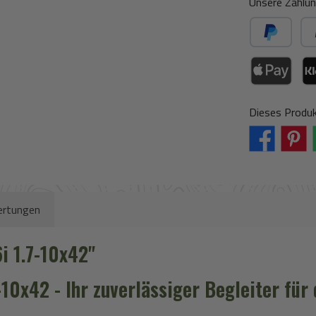
Unsere Zahlun
PayPal
Spä
Apple Pay / Go
Kla
Dieses Produk
rtungen
i 1.7-10x42"
10x42 - Ihr zuverlässiger Begleiter für 