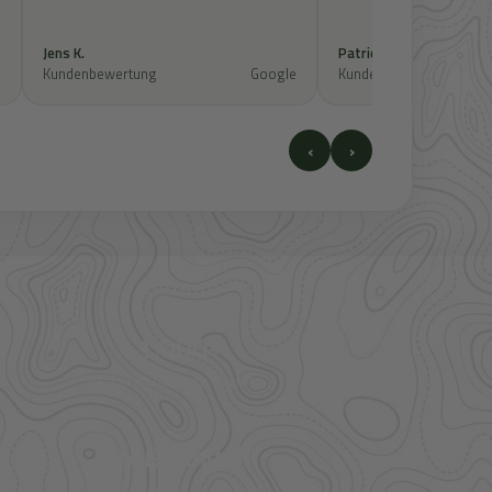
Jens K.
Patrick S.
e
Kundenbewertung
Google
Kundenbewertung
‹
›
41.000+
Artikel im direkten Zugriff
Großhandel
mehr Sortiment auf Anfrage