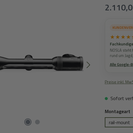
Regulärer Prei
2.110,0
KUNDENVE
★★★★
Fachkundige
NOSLA steht f
rund um Jagd
Alle Google-
Preise inkl. Mw
Sofort verf
a
Montageart
rail-mount