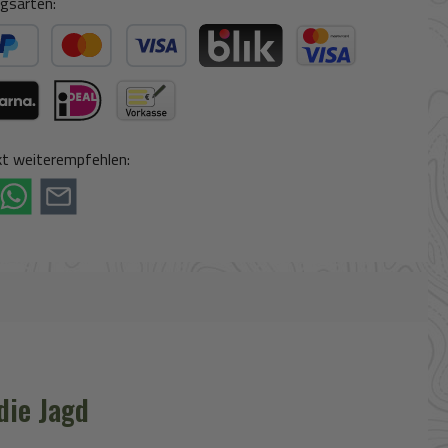
gsarten:
ter Bezahlen
Kredit- oder Debitkarte
BLIK
Kreditkarte (via Stripe)
ogle Pay (via Stripe)
rna (via Stripe)
iDeal (via Stripe)
Vorkasse
t weiterempfehlen:
die Jagd