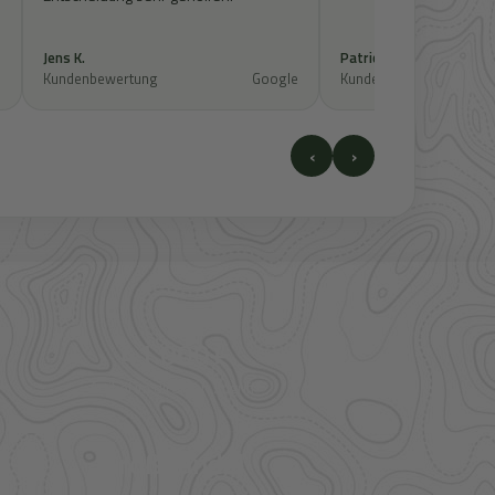
Jens K.
Patrick S.
e
Kundenbewertung
Google
Kundenbewertung
‹
›
41.000+
Artikel im direkten Zugriff
Großhandel