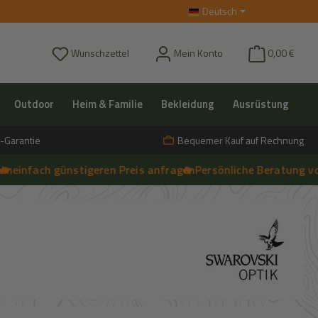
Deutsch
Du hast 0 Produkte auf dem Merkzettel
Wunschzettel
Mein Konto
0,00 €
Outdoor
Heim & Familie
Bekleidung
Ausrüstung
-Garantie
Bequemer Kauf auf Rechnung
ach günstigeren Preis anfragen
🔥 Persönliche Beratung vor Ort, 
➔
Live-Chat