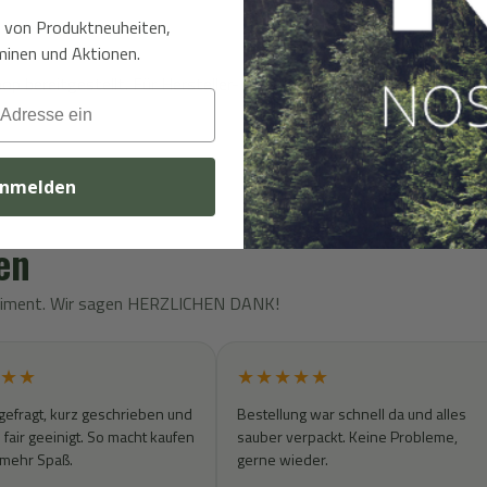
t von Produktneuheiten,
inen und Aktionen.
bereitgestellt. Für Hersteller- und Sicherheitsinformationen wend
nmelden
en
rtiment. Wir sagen HERZLICHEN DANK!
★★
★★★★★
gefragt, kurz geschrieben und
Bestellung war schnell da und alles
fair geeinigt. So macht kaufen
sauber verpackt. Keine Probleme,
 mehr Spaß.
gerne wieder.