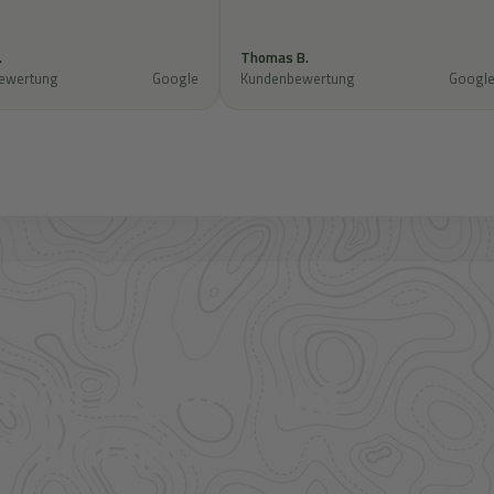
.
Thomas B.
ewertung
Google
Kundenbewertung
Googl
l im Zugriff – und
f Anfrage.