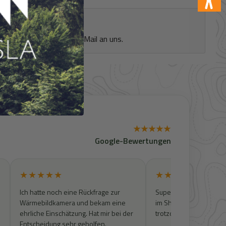
en Sie sich bitte per E-Mail an uns.
★★★★★
Google-Bewertungen
★★★★★
★★★★★
Ich hatte noch eine Rückfrage zur
Super Kontakt. Artikel w
Wärmebildkamera und bekam eine
im Shop zu finden, wur
ehrliche Einschätzung. Hat mir bei der
trotzdem geprüft und 
Entscheidung sehr geholfen.