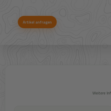
Viele Artikel sind nicht direkt im Shop sichtbar. Über uns
Bestpreise für Jagd, Outdoor, Optik, Munition, Zubehör und
Artikel anfragen
WhatsApp-Beratung
Weitere In