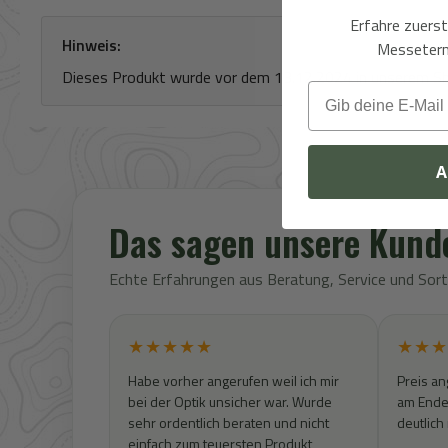
Erfahre zuers
Hinweis:
Messeterm
Dieses Produkt wurde vor dem 13.12.2024 in unserem Shop 
Email
A
Das sagen unsere Kund
Echte Erfahrungen aus Beratung, Service und So
★★★★★
★★★
Habe vorher angerufen weil ich mir
Preis an
bei der Optik unsicher war. Wurde
am Ende 
sehr ordentlich beraten und nicht
deutlich
einfach zum teuersten Produkt