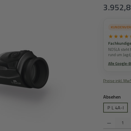
Regulärer Prei
3.952,8
KUNDENVE
★★★★
Fachkundige
NOSLA steht f
rund um Jagd
Alle Google-
Preise inkl. Mw
ausw
Absehen
P L 4A-I
Produkt Anzahl: