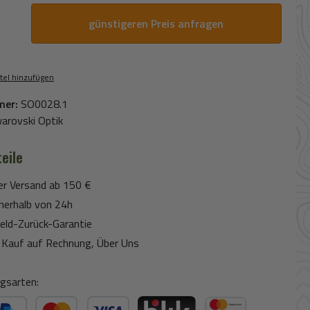
günstigeren Preis anfragen
tel hinzufügen
mer:
SO0028.1
arovski Optik
eile
er Versand ab 150 €
nerhalb von 24h
eld-Zurück-Garantie
Kauf auf Rechnung, Über Uns
gsarten: