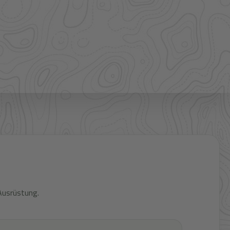
mehr Sortiment auf Anfrage
Bestpreis
Verfügbarkeit und Preis prüfen
Ausrüstung.