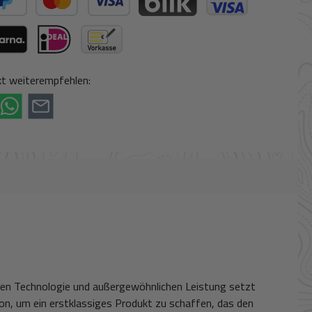
ter Bezahlen
Kredit- oder Debitkarte
BLIK
Kreditkarte (via Stripe)
ogle Pay (via Stripe)
rna (via Stripe)
iDeal (via Stripe)
Vorkasse
t weiterempfehlen:
ativen Technologie und außergewöhnlichen Leistung setzt
ion, um ein erstklassiges Produkt zu schaffen, das den