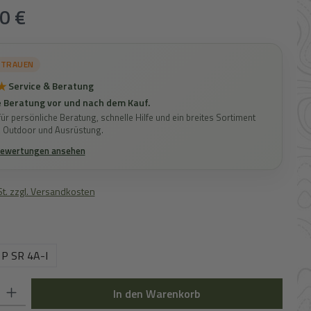
s:
0 €
RTRAUEN
★
Service & Beratung
 Beratung vor und nach dem Kauf.
ür persönliche Beratung, schnelle Hilfe und ein breites Sortiment
, Outdoor und Ausrüstung.
Bewertungen ansehen
St. zzgl. Versandkosten
ählen
P SR 4A-I
 Gib den gewünschten Wert ein oder benutze die Schaltflächen um die Anz
In den Warenkorb