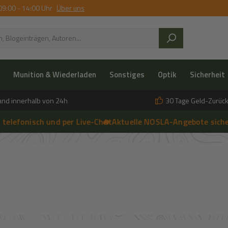
09:00 - 14:00 Uhr
Über uns
Munition & Wiederladen
Sonstiges
Optik
Sicherheit
and innerhalb von 24h
30 Tage Geld-Zurück
onisch und per Live-Chat
🔥 Aktuelle NOSLA-Angebote sichern
➔
🔥 einf
➔
 anfragen | 🔥 Persönliche Beratung vor Ort, telefonisch und per 