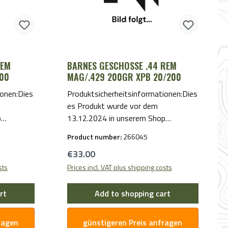
REM
BARNES GESCHOSSE .44 REM
200
MAG/.429 200GR XPB 20/200
ionen:Dies
Produktsicherheitsinformationen:Dies
es Produkt wurde vor dem
p
13.12.2024 in unserem Shop
r- und
bereitgestellt. Für Hersteller- und
Product number:
266045
enden Sie
Sicherheitsinformationen wenden Sie
Regular price:
€33.00
sich bitte per E-Mail an uns.
sts
Prices incl. VAT plus shipping costs
rt
Add to shopping cart
ragen
günstigeren Preis anfragen