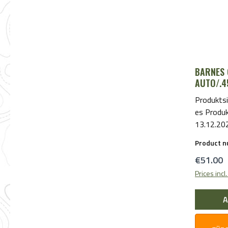
BARNES 
AUTO/.4
Produktsi
es Produ
13.12.20
bereitgest
Product 
Sicherhei
Regular 
€51.00
sich bitte
Prices incl
A