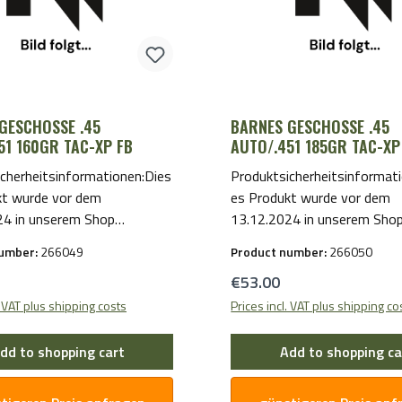
GESCHOSSE .45
BARNES GESCHOSSE .45
51 160GR TAC-XP FB
AUTO/.451 185GR TAC-XP
cherheitsinformationen:Dies
Produktsicherheitsinformat
kt wurde vor dem
es Produkt wurde vor dem
24 in unserem Shop
13.12.2024 in unserem Sho
ellt. Für Hersteller- und
bereitgestellt. Für Herstelle
number:
266049
Product number:
266050
tsinformationen wenden Sie
Sicherheitsinformationen w
price:
Regular price:
€53.00
 per E-Mail an uns.
sich bitte per E-Mail an uns.
. VAT plus shipping costs
Prices incl. VAT plus shipping co
dd to shopping cart
Add to shopping ca