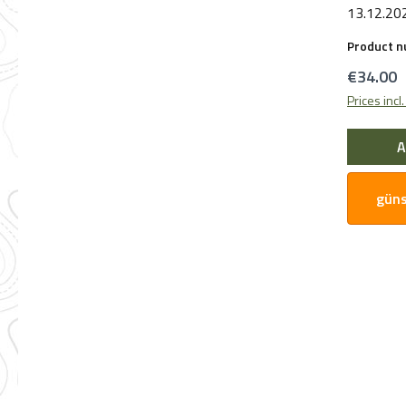
13.12.20
bereitgest
Product 
Sicherhei
Regular 
€34.00
sich bitte
Prices incl
A
güns