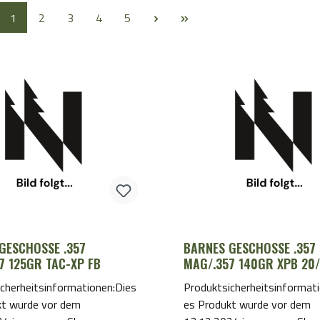
Page
Page
Page
Page
Page
1
2
3
4
5
GESCHOSSE .357
BARNES GESCHOSSE .357
7 125GR TAC-XP FB
MAG/.357 140GR XPB 20
cherheitsinformationen:Dies
Produktsicherheitsinformat
kt wurde vor dem
es Produkt wurde vor dem