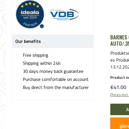
BARNES 
Our benefits
AUTO/.3
Produktsi
Free shipping
es Produ
Shipping within 24h
13.12.20
30 days money back guarantee
bereitgest
Product 
Purchase comfortable on account
Sicherhei
Regular 
€41.00
Buy direct from the manufacturer
sich bitte
Prices incl
A
güns