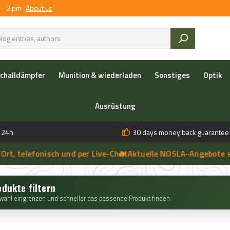
 - 2 pm
About us
challdämpfer
Munition & wiederladen
Sonstiges
Optik
Ausrüstung
n 24h
30 days money back guarantee
telefonisch und per Live-Chat
🔥 Aktuelle NOSLA-Angebote siche
➔

 anfragen | 🔥 Persönliche Beratung vor Ort, telefonisch und per 
odukte filtern
wahl eingrenzen und schneller das passende Produkt finden