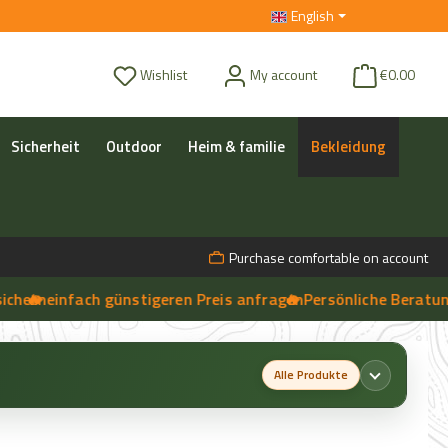
English
You have 0 wishlist items
Wishlist
My account
€0.00
Sicherheit
Outdoor
Heim & familie
Bekleidung
Purchase comfortable on account
rn
 einfach günstigeren Preis anfragen
➔
🔥 Persönliche Beratung vor
➔
Live-Chat
Alle Produkte