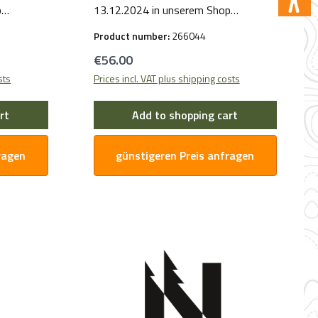
p
13.12.2024 in unserem Shop
r- und
bereitgestellt. Für Hersteller- und
Product number:
266044
enden Sie
Sicherheitsinformationen wenden Sie
Regular price:
€56.00
sich bitte per E-Mail an uns.
sts
Prices incl. VAT plus shipping costs
rt
Add to shopping cart
ragen
günstigeren Preis anfragen