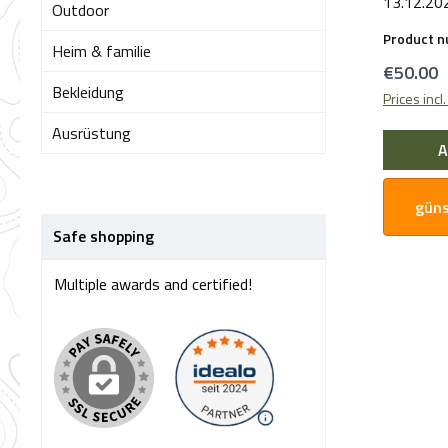
13.12.20
Outdoor
bereitgest
Product 
Sicherhei
Heim & familie
Regular 
€50.00
sich bitte
Bekleidung
Prices incl
Ausrüstung
A
güns
Safe shopping
Multiple awards and certified!