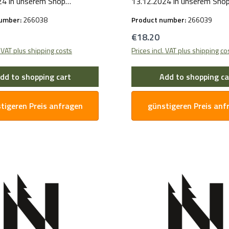
24 in unserem Shop
13.12.2024 in unserem Sho
ellt. Für Hersteller- und
bereitgestellt. Für Herstelle
number:
266038
Product number:
266039
tsinformationen wenden Sie
Sicherheitsinformationen w
price:
Regular price:
€18.20
 per E-Mail an uns.
sich bitte per E-Mail an uns.
. VAT plus shipping costs
Prices incl. VAT plus shipping co
dd to shopping cart
Add to shopping ca
tigeren Preis anfragen
günstigeren Preis anf