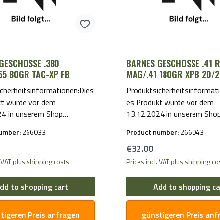
GESCHOSSE .380
BARNES GESCHOSSE .41 
55 80GR TAC-XP FB
MAG/.41 180GR XPB 20/
cherheitsinformationen:Dies
Produktsicherheitsinformat
kt wurde vor dem
es Produkt wurde vor dem
24 in unserem Shop
13.12.2024 in unserem Sho
ellt. Für Hersteller- und
bereitgestellt. Für Herstelle
number:
266033
Product number:
266043
tsinformationen wenden Sie
Sicherheitsinformationen w
price:
Regular price:
€32.00
 per E-Mail an uns.
sich bitte per E-Mail an uns.
. VAT plus shipping costs
Prices incl. VAT plus shipping co
dd to shopping cart
Add to shopping ca
tigeren Preis anfragen
günstigeren Preis anf