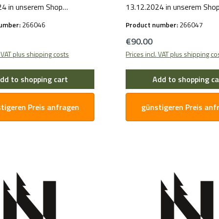
24 in unserem Shop
13.12.2024 in unserem Sho
ellt. Für Hersteller- und
bereitgestellt. Für Herstelle
number:
266046
Product number:
266047
tsinformationen wenden Sie
Sicherheitsinformationen w
price:
Regular price:
€90.00
 per E-Mail an uns.
sich bitte per E-Mail an uns.
. VAT plus shipping costs
Prices incl. VAT plus shipping co
dd to shopping cart
Add to shopping ca
tigeren Preis anfragen
günstigeren Preis anf