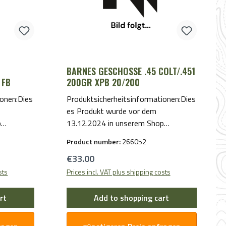
BARNES GESCHOSSE .45 COLT/.451
 FB
200GR XPB 20/200
ionen:Dies
Produktsicherheitsinformationen:Dies
es Produkt wurde vor dem
p
13.12.2024 in unserem Shop
r- und
bereitgestellt. Für Hersteller- und
Product number:
266052
enden Sie
Sicherheitsinformationen wenden Sie
Regular price:
€33.00
sich bitte per E-Mail an uns.
sts
Prices incl. VAT plus shipping costs
rt
Add to shopping cart