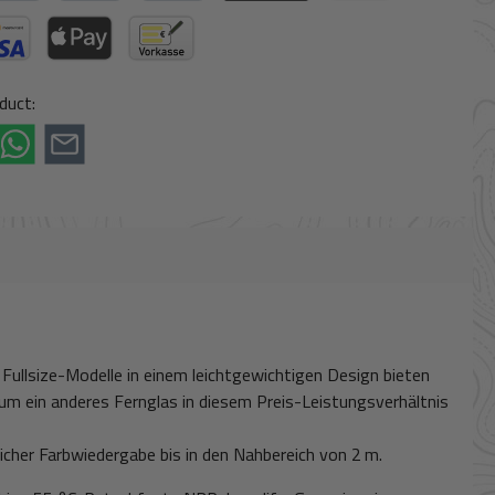
 Later
Credit or debit card
BLIK
Klarna (via Stripe)
e)
t Card (via Stripe)
Apple Pay / Google Pay (via Stripe)
Paid in advance
duct:
i Fullsize-Modelle in einem leichtgewichtigen Design bieten
um ein anderes Fernglas in diesem Preis-Leistungsverhältnis
licher Farbwiedergabe bis in den Nahbereich von 2 m.