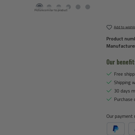
Picture similar to product
Add to wishli
Product num
Manufacture
Our benefit
Free shipp
Shipping w
30 days m
Purchase 
Our payment 