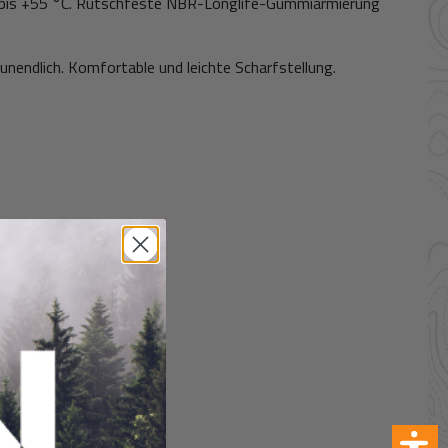
°C bis +55 °C. Rutschfeste NBR-Longlife-Gummiarmierung
unendlich. Komfortable und leichte Scharfstellung.