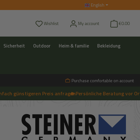
English
You have 0 wishlist items
Wishlist
My account
€0.00
Sicherheit
Outdoor
Heim & familie
Bekleidung
Purchase comfortable on account
h günstigeren Preis anfragen
🔥 Persönliche Beratung vor Ort, te
➔
Live-Chat