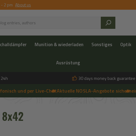
 - 2 pm
About us
challdämpfer
Munition & wiederladen
Sonstiges
Optik
Ausrüstung
n 24h
30 days money back guarantee
sch und per Live-Chat
🔥 Aktuelle NOSLA-Angebote sichern
➔
🔥 einfac
➔
 anfragen | 🔥 Persönliche Beratung vor Ort, telefonisch und per 
 8x42