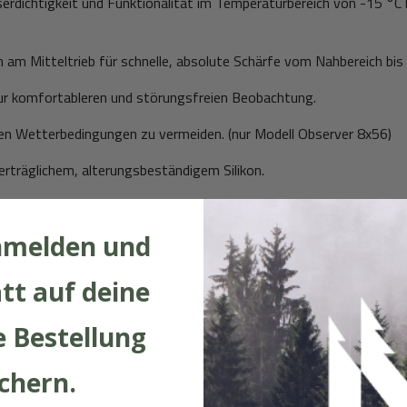
erdichtigkeit und Funktionalität im Temperaturbereich von -15 
am Mitteltrieb für schnelle, absolute Schärfe vom Nahbereich bis 
ur komfortableren und störungsfreien Beobachtung.
llen Wetterbedingungen zu vermeiden. (nur Modell Observer 8x56)
träglichem, alterungsbeständigem Silikon.
oprentragegurt, Regenschutzdeckel und Objektivschutzkappen.
nmelden und
tt auf deine
 Bestellung
ichern.