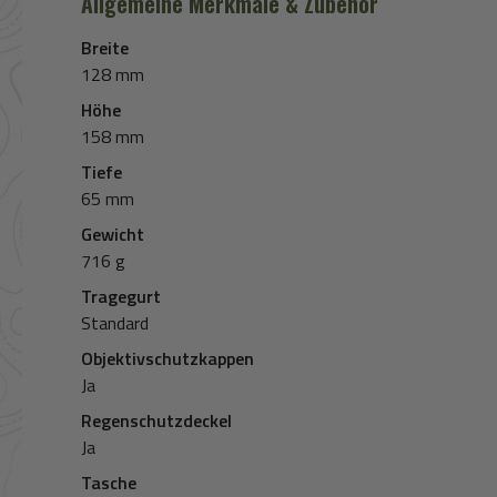
Allgemeine Merkmale & Zubehör
Breite
128 mm
Höhe
158 mm
Tiefe
65 mm
Gewicht
716 g
Tragegurt
Standard
Objektivschutzkappen
Ja
Regenschutzdeckel
Ja
Tasche