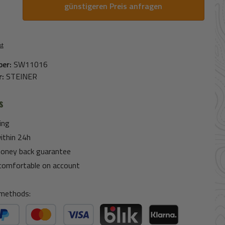
günstigeren Preis anfragen
st
ber:
SW11016
r:
STEINER
s
ing
ithin 24h
oney back guarantee
comfortable on account
methods: