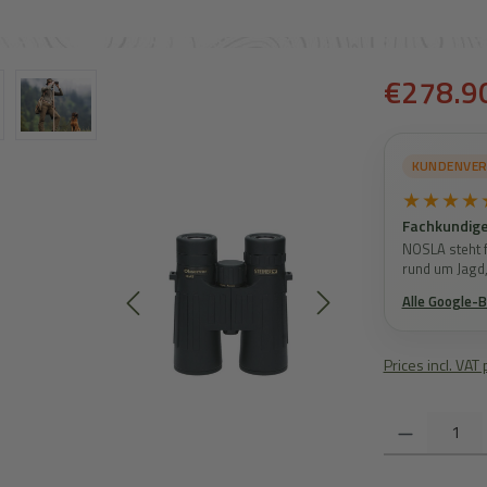
Sale price:
€278.9
KUNDENVE
★★★★
Fachkundige
NOSLA steht f
rund um Jagd
Alle Google-
Prices incl. VAT
Product Quantity