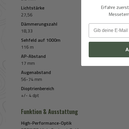
Erfahre zuers
Lichtstärke
Messeterm
27,56
Dämmerungszahl
Email
18,33
Sehfeld auf 1000m
116 m
A
AP-Abstand
17 mm
Augenabstand
56-74 mm
Dioptrienbereich
+/- 4 dpt
Funktion & Ausstattung
High-Performance-Optik