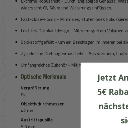
Extreme Robustheit - Durch langlebiges Gehäuse, Wass
widersteht Öl, Säure und Witterungseinflüssen.
Fast-Close-Focus
- Minimales, stufenloses Fokussieren 
Leichtes Dachkantdesign - Mit verringertem Volumen z
Stickstoffgefüllt - Um ein Beschlagen im Inneren bei a
Zylindrische
Drehaugenmuscheln
- Aus weichem, hautver
Umfangreiches Zubehör - Mit hochwertiger Tasche, Ne
Jetzt A
Optische Merkmale
Vergrößerung
5€ Raba
8x
Objektivdurchmesser
nächste
42 mm
s
Austrittspupille
5.3 mm