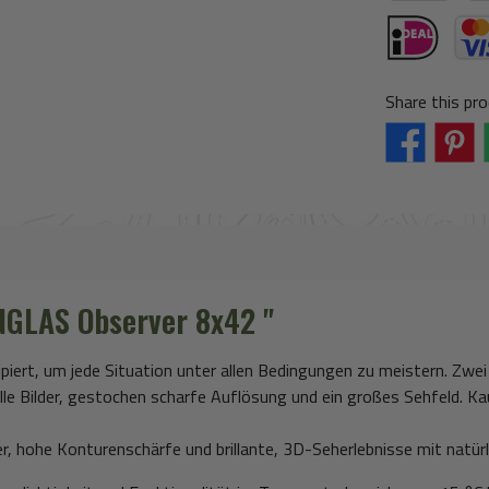
PayPal
Pay
iDeal (via Strip
Credi
Share this pro
NGLAS Observer 8x42 "
zipiert, um jede Situation unter allen Bedingungen zu meistern. Zwe
e Bilder, gestochen scharfe Auflösung und ein großes Sehfeld. Ka
der, hohe Konturenschärfe und brillante, 3D-Seherlebnisse mit natür