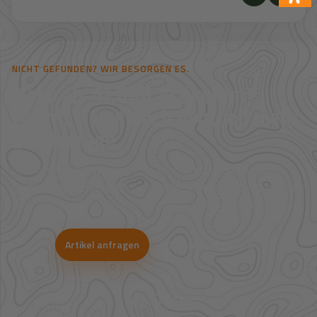
NICHT GEFUNDEN? WIR BESORGEN ES.
Mehr als 41.000 Artikel im
Zugriff – und noch deutlich mehr
auf Anfrage.
Viele Artikel sind nicht direkt im Shop sichtbar. Über unsere
Großhandelspartner prüfen wir Verfügbarkeit und Bestpreise für
Jagd, Outdoor, Optik, Munition, Zubehör und Bekleidung.
Artikel anfragen
WhatsApp-Beratung
41.000+