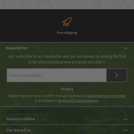
Free shipping
Newsletter
Just subscribe to our newsletter and you will always be among the first
to be informed about new products and offers.
Email
address
*
Privacy
By selecting continue you confirm that you have read our
data protection information
and accepted our
general terms and conditions
.
Widerruf online erklären
Service hotline
Our benefits