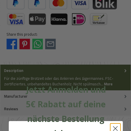
PayPal
Pay Later
Credit or debit card
BLIK
Credit Card (via Stripe)
Apple Pay / Google Pay (via Stripe)
Klarna (via Stripe)
iDeal (via Stripe)
Paid in advance
Share this product:
Description
Für die zünftige Brotzeit oder das Ankirren des Jägermannes. FSC-
zertifiziertes, unbehandeltes Buchenholz. Nicht spülmasch…
More
Jetzt Anmelden und
Manufacturer
5€ Rabatt auf deine
Reviews
nächste Bestellung