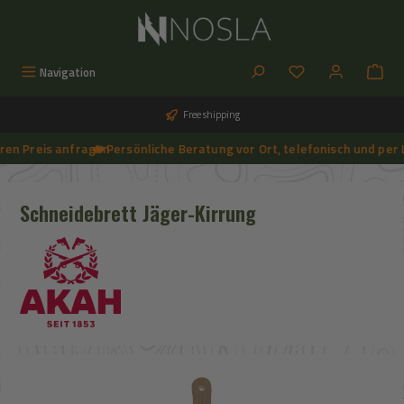
Skip to main content
You have 0 wishlist
Navigation
Free shipping
n Preis anfragen
🔥 Persönliche Beratung vor Ort, telefonisch und per Li
➔
🔥 Aktuelle NOSLA-Angebote sichern | 🔥 einfach günstigeren Preis anfragen | 🔥
Schneidebrett Jäger-Kirrung
Skip image gallery