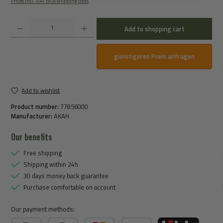
Prices incl. VAT plus shipping costs
Product Quantity: Enter the desired amount or use the buttons to increase or decrease the qu
Add to shopping cart
günstigeren Preis anfragen
Add to wishlist
Product number:
77856000
Manufacturer:
AKAH
Our benefits
Free shipping
Shipping within 24h
30 days money back guarantee
Purchase comfortable on account
Our payment methods: