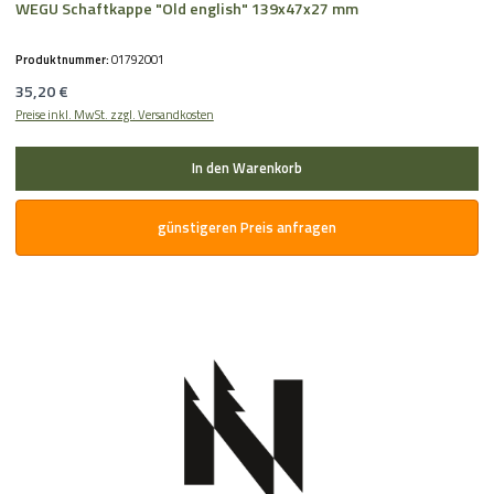
WEGU Schaftkappe "Old english" 139x47x27 mm
Produktnummer:
01792001
Regulärer Preis:
35,20 €
Preise inkl. MwSt. zzgl. Versandkosten
In den Warenkorb
günstigeren Preis anfragen