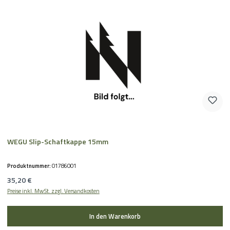
WEGU Slip-Schaftkappe 15mm
Produktnummer:
01786001
Regulärer Preis:
35,20 €
Preise inkl. MwSt. zzgl. Versandkosten
In den Warenkorb