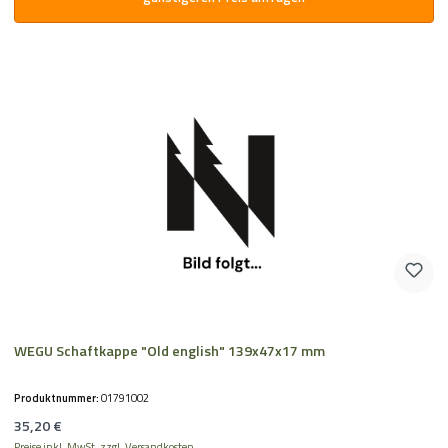
WEGU Schaftkappe "Old english" 139x47x17 mm
Produktnummer:
01791002
Regulärer Preis:
35,20 €
Preise inkl. MwSt. zzgl. Versandkosten