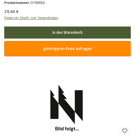
Produktnummer:
01783002
Regulärer Preis:
29,60 €
Preise inkl. MwSt. zzgl. Versandkosten
In den Warenkorb
günstigeren Preis anfragen