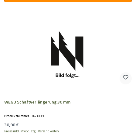
WEGU Schaftverlängerung 30 mm
Produktnummer:
01430030
Regulärer Preis:
30,90 €
Preise inkl. MwSt. zzgl. Versandkosten