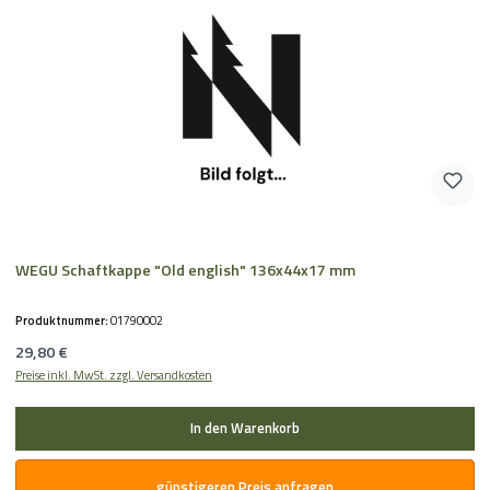
WEGU Schaftkappe "Old english" 136x44x17 mm
Produktnummer:
01790002
Regulärer Preis:
29,80 €
Preise inkl. MwSt. zzgl. Versandkosten
In den Warenkorb
günstigeren Preis anfragen