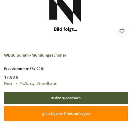
WEGU Gummi-Mündungsschoner
Produktnummer:
67412016
Regulärer Preis:
17,80 €
Preise inkl. MwSt. zzgl. Versandkosten
In den Warenkorb
günstigeren Preis anfragen