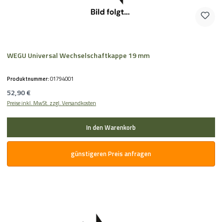
WEGU Universal Wechselschaftkappe 19 mm
Produktnummer:
01794001
Regulärer Preis:
52,90 €
Preise inkl. MwSt. zzgl. Versandkosten
In den Warenkorb
günstigeren Preis anfragen