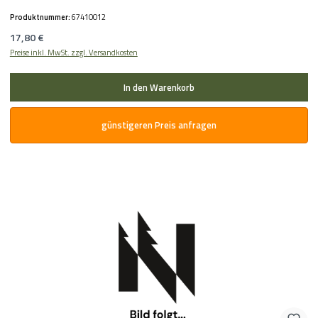
Produktnummer:
67410012
Regulärer Preis:
17,80 €
Preise inkl. MwSt. zzgl. Versandkosten
In den Warenkorb
günstigeren Preis anfragen