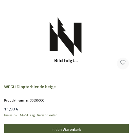
WEGU Diopterblende beige
Produktnummer:
36696000
Regulärer Preis:
11,90 €
Preise inkl. MwSt. zzgl. Versandkosten
In den Warenkorb