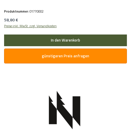
Produktnummer:
01770002
Regulärer Preis:
58,80 €
Preise inkl. MwSt. zzgl. Versandkosten
In den Warenkorb
günstigeren Preis anfragen