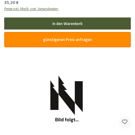
Regulärer Preis:
35,20 €
Preise inkl. MwSt. zzgl. Versandkosten
In den Warenkorb
günstigeren Preis anfragen