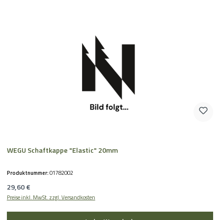
WEGU Schaftkappe "Elastic" 20mm
Produktnummer:
01782002
Regulärer Preis:
29,60 €
Preise inkl. MwSt. zzgl. Versandkosten