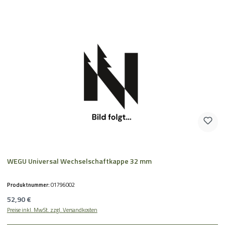
WEGU Universal Wechselschaftkappe 32 mm
Produktnummer:
01796002
Regulärer Preis:
52,90 €
Preise inkl. MwSt. zzgl. Versandkosten