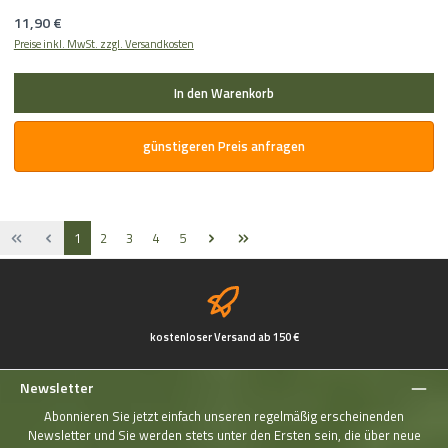
Regulärer Preis:
11,90 €
Preise inkl. MwSt. zzgl. Versandkosten
In den Warenkorb
günstigeren Preis anfragen
Seite
Seite
Seite
Seite
Seite
1
2
3
4
5
kostenloser Versand ab 150 €
Newsletter
Abonnieren Sie jetzt einfach unseren regelmäßig erscheinenden
Newsletter und Sie werden stets unter den Ersten sein, die über neue