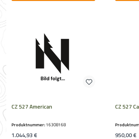
CZ 527 American
Produktnummer:
16308168
Produktnu
Regulärer Preis:
Regulärer 
1.044,93 €
950,00 €