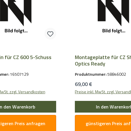
n für CZ 600 5-Schuss
Montageplatte für CZ 
Optics Ready
mmer:
16507129
Produktnummer:
58846002
Preis:
Regulärer Preis:
69,00 €
 MwSt. zzgl. Versandkosten
Preise inkl. MwSt. zzgl. Versan
In den Warenkorb
In den Warenkor
igeren Preis anfragen
günstigeren Preis an