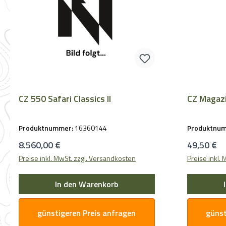
CZ 550 Safari Classics II
CZ Magazi
Produktnummer:
16360144
Produktnu
Regulärer Preis:
Regulärer 
8.560,00 €
49,50 €
Preise inkl. MwSt. zzgl. Versandkosten
Preise inkl.
In den Warenkorb
günstigeren Preis anfragen
günst