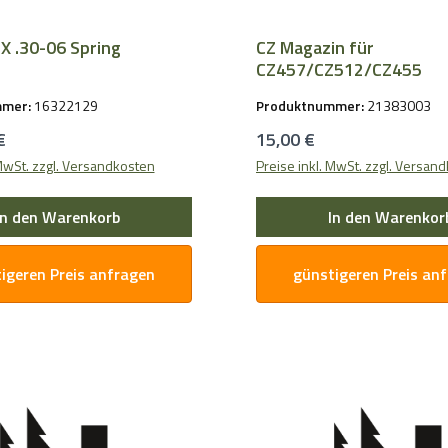
X .30-06 Spring
CZ Magazin für
CZ457/CZ512/CZ455
mmer:
16322129
Produktnummer:
21383003
Preis:
Regulärer Preis:
€
15,00 €
 MwSt. zzgl. Versandkosten
Preise inkl. MwSt. zzgl. Versan
In den Warenkorb
In den Warenkor
igeren Preis anfragen
günstigeren Preis an