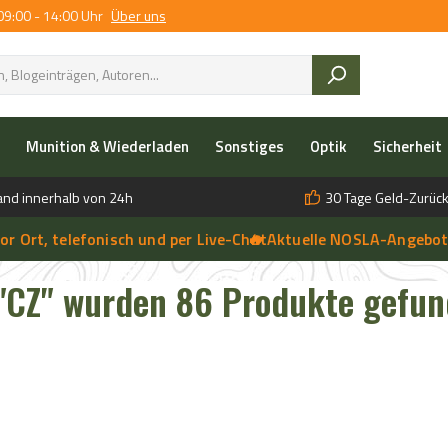
09:00 - 14:00 Uhr
Über uns
Munition & Wiederladen
Sonstiges
Optik
Sicherheit
and innerhalb von 24h
30 Tage Geld-Zurück
t, telefonisch und per Live-Chat
🔥 Aktuelle NOSLA-Angebote sic
➔
 anfragen | 🔥 Persönliche Beratung vor Ort, telefonisch und per 
"CZ" wurden 86 Produkte gefu