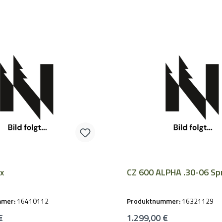
x
CZ 600 ALPHA .30-06 Sp
mmer:
16410112
Produktnummer:
16321129
Preis:
Regulärer Preis:
€
1.299,00 €