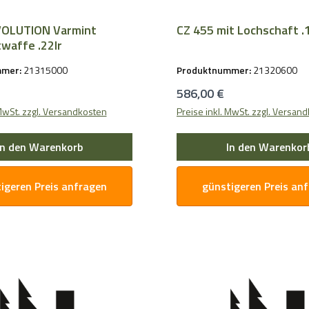
VOLUTION Varmint
CZ 45
waffe .22lr
mmer:
21315000
Produktnummer:
21320600
Preis:
Regulärer Preis:
586,00 €
 MwSt. zzgl. Versandkosten
Preise inkl. MwSt. zzgl. Versan
In den Warenkorb
In den Warenkor
igeren Preis anfragen
günstigeren Preis an