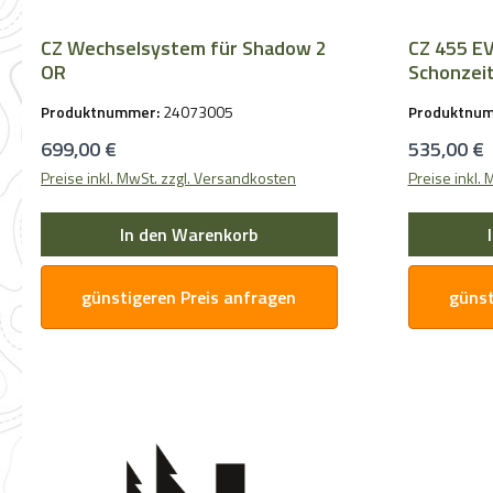
CZ Wechselsystem für Shadow 2
CZ 455 E
OR
Schonzeit
Produktnummer:
24073005
Produktnu
Regulärer Preis:
Regulärer 
699,00 €
535,00 €
Preise inkl. MwSt. zzgl. Versandkosten
Preise inkl.
In den Warenkorb
günstigeren Preis anfragen
günst