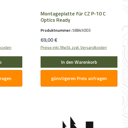
Montageplatte für CZ P-10 C
Optics Ready
Produktnummer:
58845003
Regulärer Preis:
69,00 €
dkosten
Preise inkl. MwSt. zzgl. Versandkosten
b
In den Warenkorb
fragen
günstigeren Preis anfragen