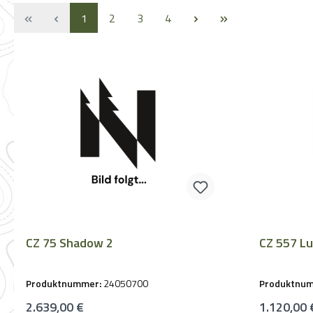
Seite
Seite
Seite
Seite
1
2
3
4
CZ 75 Shadow 2
CZ 557 Lu
Produktnummer:
24050700
Produktnu
Regulärer Preis:
Regulärer 
2.639,00 €
1.120,00 