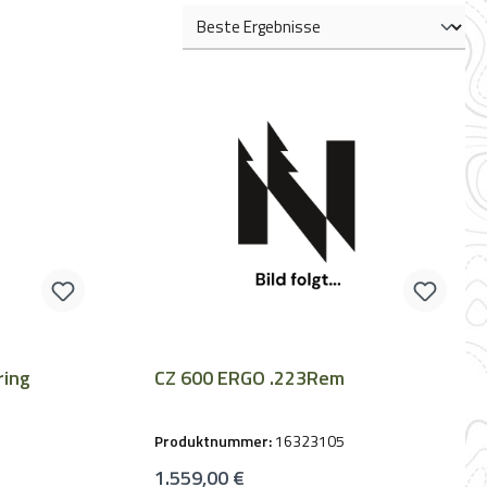
ring
CZ 600 ERGO .223Rem
Produktnummer:
16323105
Regulärer Preis:
1.559,00 €