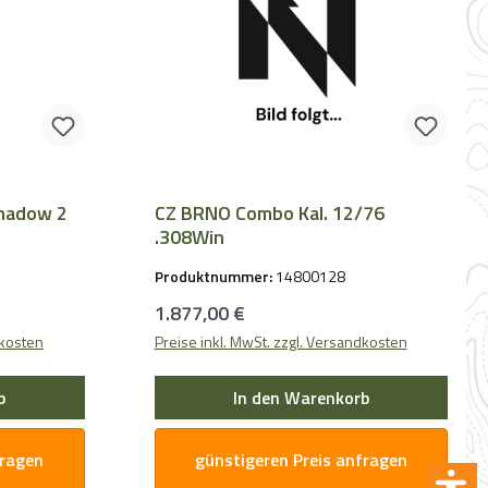
Shadow 2
CZ BRNO Combo Kal. 12/76
.308Win
Produktnummer:
14800128
Regulärer Preis:
1.877,00 €
dkosten
Preise inkl. MwSt. zzgl. Versandkosten
b
In den Warenkorb
fragen
günstigeren Preis anfragen