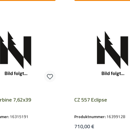
CZ 527 Carbine 7,62x39
CZ 557 Eclipse
mmer:
16315191
Produktnummer:
16399128
Preis:
Regulärer Preis:
710,00 €