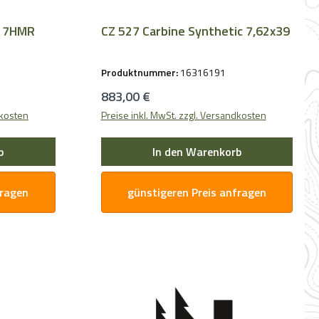
5 mit Lochschaft .17HMR
CZ 527 Carbine Synthetic 7,62x39
Produktnummer:
16316191
Regulärer Preis:
883,00 €
dkosten
Preise inkl. MwSt. zzgl. Versandkosten
b
In den Warenkorb
fragen
günstigeren Preis anfragen