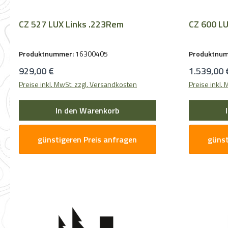
CZ 527 LUX Links .223Rem
CZ 600 LU
Produktnummer:
16300405
Produktnu
Regulärer Preis:
Regulärer 
929,00 €
1.539,00 
Preise inkl. MwSt. zzgl. Versandkosten
Preise inkl.
In den Warenkorb
günstigeren Preis anfragen
günst