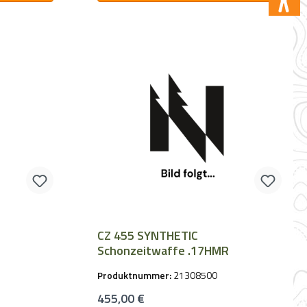
CZ 455 SYNTHETIC
Schonzeitwaffe .17HMR
Produktnummer:
21308500
Regulärer Preis:
455,00 €