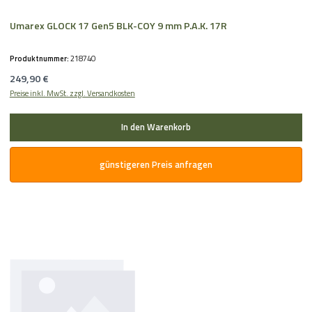
Umarex GLOCK 17 Gen5 BLK-COY 9 mm P.A.K. 17R
Produktnummer:
218740
Regulärer Preis:
249,90 €
Preise inkl. MwSt. zzgl. Versandkosten
In den Warenkorb
günstigeren Preis anfragen