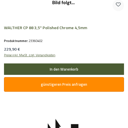
WALTHER CP 88 3,5" Polished Chrome 4,5mm
Produktnummer:
23360402
Regulärer Preis:
229,90 €
Preise inkl. MwSt. zzgl. Versandkosten
In den Warenkorb
günstigeren Preis anfragen