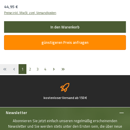
Regulärer Preis:
44,95 €
Preise inkl. MwSt. zzgl. Versandkosten
In den Warenkorb
günstigeren Preis anfragen
Seite
Seite
Seite
Seite
1
2
3
4
kostenloser Versand ab 150 €
Newsletter
Abonnieren Sie jetzt einfach unseren regelmäßig erscheinenden
Newsletter und Sie werden stets unter den Ersten sein, die über neue