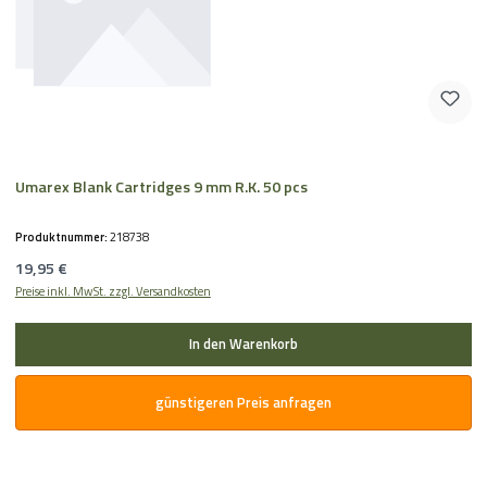
Umarex Blank Cartridges 9 mm R.K. 50 pcs
Produktnummer:
218738
Regulärer Preis:
19,95 €
Preise inkl. MwSt. zzgl. Versandkosten
In den Warenkorb
günstigeren Preis anfragen