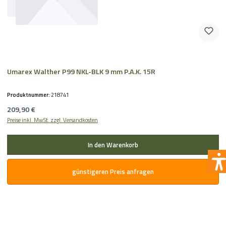
Umarex Walther P99 NKL-BLK 9 mm P.A.K. 15R
Produktnummer:
218741
Regulärer Preis:
209,90 €
Preise inkl. MwSt. zzgl. Versandkosten
In den Warenkorb
günstigeren Preis anfragen