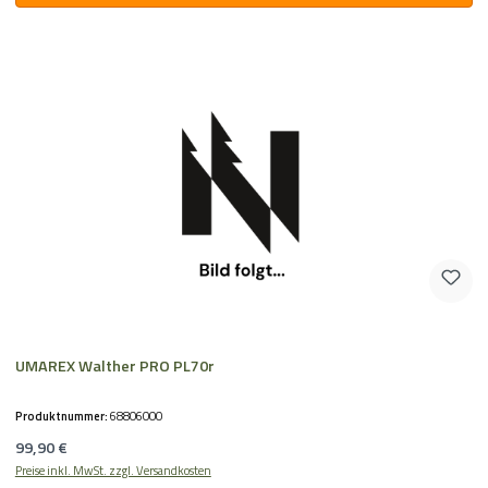
UMAREX Walther PRO PL70r
Produktnummer:
68806000
Regulärer Preis:
99,90 €
Preise inkl. MwSt. zzgl. Versandkosten