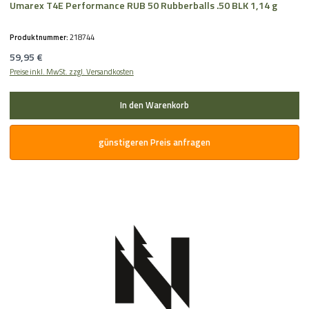
Umarex T4E Performance RUB 50 Rubberballs .50 BLK 1,14 g
Produktnummer:
218744
Regulärer Preis:
59,95 €
Preise inkl. MwSt. zzgl. Versandkosten
In den Warenkorb
günstigeren Preis anfragen