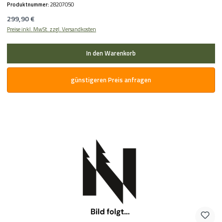
Produktnummer:
28207050
Regulärer Preis:
299,90 €
Preise inkl. MwSt. zzgl. Versandkosten
In den Warenkorb
günstigeren Preis anfragen