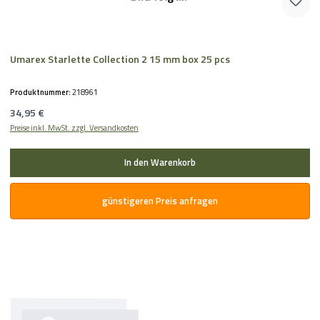
Umarex Starlette Collection 2 15 mm box 25 pcs
Produktnummer:
218961
Regulärer Preis:
34,95 €
Preise inkl. MwSt. zzgl. Versandkosten
In den Warenkorb
günstigeren Preis anfragen