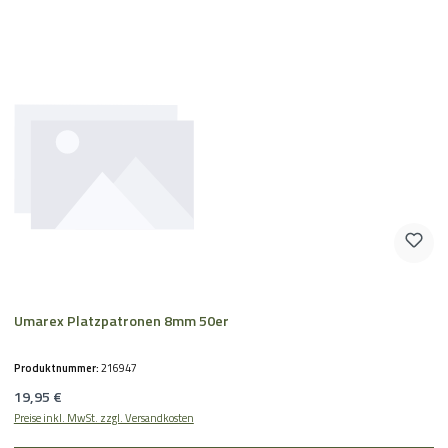
Umarex Platzpatronen 8mm 50er
Produktnummer:
216947
Regulärer Preis:
19,95 €
Preise inkl. MwSt. zzgl. Versandkosten