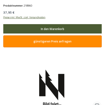
Produktnummer:
218960
Regulärer Preis:
37,95 €
Preise inkl. MwSt. zzgl. Versandkosten
In den Warenkorb
günstigeren Preis anfragen