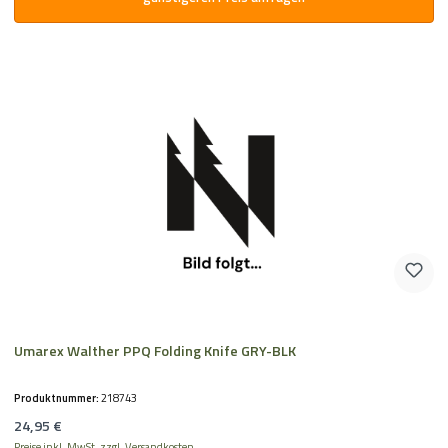
Umarex Walther PPQ Folding Knife GRY-BLK
Produktnummer:
218743
Regulärer Preis:
24,95 €
Preise inkl. MwSt. zzgl. Versandkosten