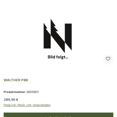
WALTHER P88
Produktnummer:
28205001
Regulärer Preis:
289,90 €
Preise inkl. MwSt. zzgl. Versandkosten