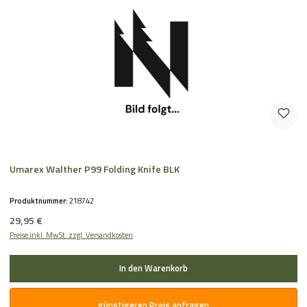
Umarex Walther P99 Folding Knife BLK
Produktnummer:
218742
Regulärer Preis:
29,95 €
Preise inkl. MwSt. zzgl. Versandkosten
In den Warenkorb
günstigeren Preis anfragen