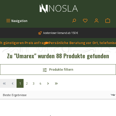
Zum Hauptinhalt springen
Du hast 0 Produkt
Navigation
kostenloser Versand ab 150 €
nstigeren Preis anfragen
🔥 Persönliche Beratung vor Ort, telefonisch un
➔
🔥 Aktuelle NOSLA-Angebote sichern | 🔥 einfach günstigeren Preis anfragen | 🔥
Zu "Umarex" wurden 88 Produkte gefunden
Produkte filtern
Seite
Seite
Seite
Seite
1
2
3
4