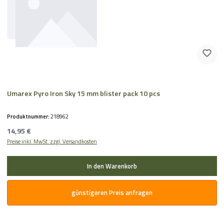
Umarex Pyro Iron Sky 15 mm blister pack 10 pcs
Produktnummer:
218962
Regulärer Preis:
14,95 €
Preise inkl. MwSt. zzgl. Versandkosten
In den Warenkorb
günstigeren Preis anfragen