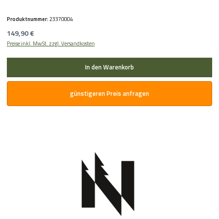
Produktnummer:
23370004
Regulärer Preis:
149,90 €
Preise inkl. MwSt. zzgl. Versandkosten
In den Warenkorb
günstigeren Preis anfragen