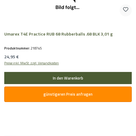
Umarex T4E Practice RUB 68 Rubberballs .68 BLK 3,01 g
Produktnummer:
218745
Regulärer Preis:
24,95 €
Preise inkl. MwSt. zzgl. Versandkosten
In den Warenkorb
günstigeren Preis anfragen