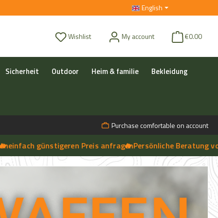
English
You have 0 wishlist items
Wishlist
My account
€0.00
Sicherheit
Outdoor
Heim & familie
Bekleidung
Purchase comfortable on account
h günstigeren Preis anfragen
🔥 Persönliche Beratung vor Ort, te
➔
Live-Chat