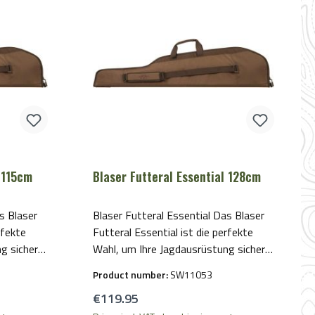
l 115cm
Blaser Futteral Essential 128cm
Blaser Futteral Essential Das Blaser
rfekte
Futteral Essential ist die perfekte
her
Wahl, um Ihre Jagdausrüstung sicher
n. Das
und stilvoll zu transportieren. Das
Product number:
SW11053
Material aus strapazierfähigem und
Regular price:
€119.95
 für
langlebigem Polyester sorgt für