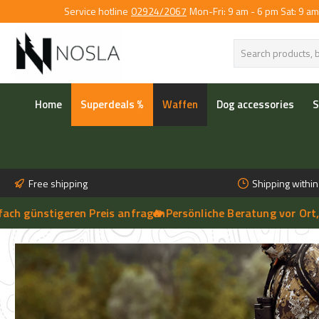
Service hotline
02924/2067
Mon-Fri: 9 am - 6 pm Sat: 9 am
p to main content
Skip to search
Skip to main navigation
Home
Superdeals %
Waffen
Dog accessories
S
Free shipping
Shipping withi
stigeren Preis anfragen
🔥 Persönliche Beratung vor Ort, telefoni
➔
🔥 Aktuelle NOSLA-Angebote sichern | 🔥 einfach günstigeren Preis