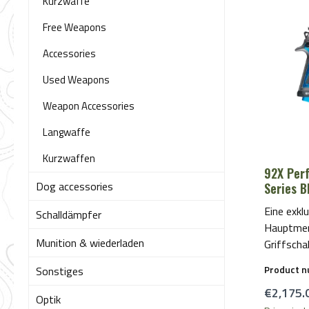
Kurzwaffe
Free Weapons
Accessories
Used Weapons
Weapon Accessories
Langwaffe
Kurzwaffen
92X Per
Dog accessories
Series B
Eine exklu
Schalldämpfer
Hauptmer
Munition & wiederladen
Griffscha
erhältlich
Product 
Sonstiges
SchwarzF
Regular 
€2,175.
gewählten
Optik