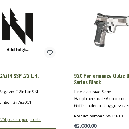
 anerkannte
ungssystem, der
 der schwere Brigadier-
 und der Xtreme-
echanismus mit bis zu 40 %
em Reset für präzises
optimales Handling. odelle
ormance Optic Dark Series
Magazine Capacity
Griffweite
5 SH MAGAZIN SSP .22 L.R.
92X Performance Optic 
Series Black
chnologien
agazin .22lr für SSP
Eine exklusive Serie
Hauptmerkmale:Aluminium-
number:
24782001
Griffschalen mit aggressiver
price:
erhältlich in Blau, Gelb, Rot 
Product number:
SW11619
SchwarzFarbiger Abzug – p
. VAT plus shipping costs
Regular price:
€2,080.00
gewählten Griffschalenfarb