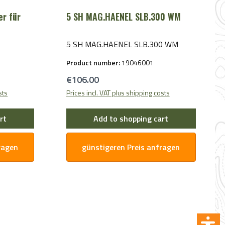
lter-Pad
auf der Front und dem Schulter-Pad
r für
5 SH MAG.HAENEL SLB.300 WM
verleiht dem Futteral zusätzlich eine
ote. Das
hochwertige und stilvolle Note. Das
Blaser Futteral Essential ist in kurz
5 SH MAG.HAENEL SLB.300 WM
132 x 29,5
(119 x 29 x 6 cm) und lang (132 x 29,5
Product number:
19046001
x 8 cm) erhältlich. Absolutes Jagd-
ransport
Essential für den sicheren Transport
Regular price:
€106.00
Ihrer JagdwaffeFarbe: teak
sts
Prices incl. VAT plus shipping costs
rt
Add to shopping cart
ragen
günstigeren Preis anfragen