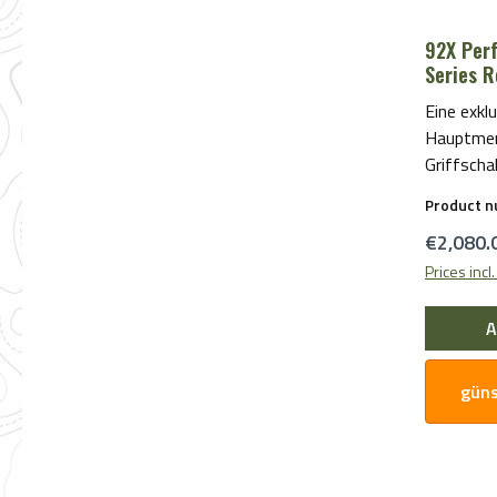
92X Per
Series R
Eine exklu
Hauptmer
Griffscha
erhältlich
Product 
SchwarzF
Regular 
€2,080.
gewählten
Grey-Fin
Prices incl
Schlagbo
skeletti
A
Geometri
WegXtre
güns
kürzerer 
SchlittenMag
(eine zus
mit erweitertem Mag