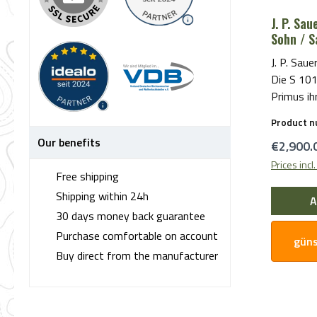
Kombination mit ei
J. P. Sau
Grifftext
Sohn / S
Kontrolle. Schlagbolzen und n
gestalte
J. P. Sau
DLC-besc
Die S 101
minimiere
Primus ih
optimieren. Der Match-Korn 
entscheidende Detail fü
Product 
mm Fibero
Schießen 
Our benefits
Kimme in
Regular 
€2,900.
der höhenverstellbare Schaftrücken.
ready-Sch
Das heißt
Prices incl
Free shipping
und präzi
durch das Zielfernrohr, entspannte
Match-Ze
Shipping within 24h
Handhalt
A
schnelle
Zudem ist die S 101 GTI mit weiteren
30 days money back guarantee
– bei gle
Top-Featu
Purchase comfortable on account
güns
Verschlei
Mündungs
Buy direct from the manufacturer
Präzision
Riemenbü
die die 92
Aufnahme eines Zweibe
kompromi
ausgesta
machen, b