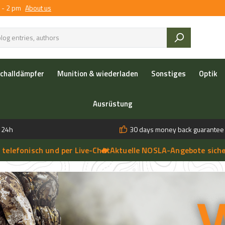
 - 2 pm
About us
challdämpfer
Munition & wiederladen
Sonstiges
Optik
Ausrüstung
n 24h
30 days money back guarantee
sch und per Live-Chat
🔥 Aktuelle NOSLA-Angebote sichern
➔
🔥 einfac
➔
 anfragen | 🔥 Persönliche Beratung vor Ort, telefonisch und per 