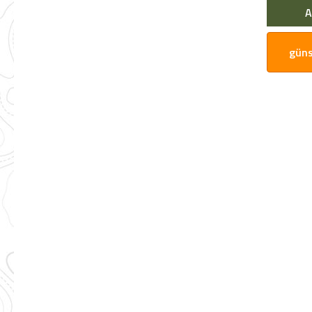
Graphitgrau Rahmen Materi
A
Magazinkapazität
222mm Sichtsystem Match, RDO
Ready Abzug Xtreme-s® Product
güns
Segment Competition Griffty