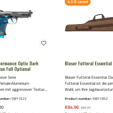
Discount
4.9 € saved
formance Optic Dark
Blaser Futteral Essentia
lue Full Optional
sive Serie
Blaser Futteral Essential Das Blaser
kmale:Aluminium-
Futteral Essential ist die pe
len mit aggressiver Textur:
Wahl, um Ihre Jagdausrüstung sic
 in Blau, Gelb, Rot und
und stilvoll zu transportiere
number:
SW11622
Product number:
SW11052
arbiger Abzug – passend zur
Material aus strapazierfähigem und
price:
Sale price:
Regular price:
00
€84.96
 GriffschalenfarbeGraphite
langlebigem Polyester sorgt
€89.95