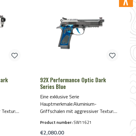
Dark
92X Performance Optic Dark
Series Blue
Eine exklusive Serie
Hauptmerkmale:Aluminium-
 Textur:
Griffschalen mit aggressiver Textur:
und
erhältlich in Blau, Gelb, Rot und
Product number:
SW11621
assend zur
SchwarzFarbiger Abzug – passend zur
Regular price:
€2,080.00
eGraphite
gewählten GriffschalenfarbeGraphite