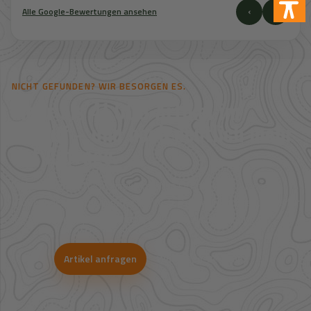
‹
›
Alle Google-Bewertungen ansehen
NICHT GEFUNDEN? WIR BESORGEN ES.
Mehr als 41.000 Artikel im
Zugriff – und noch deutlich mehr
auf Anfrage.
Viele Artikel sind nicht direkt im Shop sichtbar. Über unsere
Großhandelspartner prüfen wir Verfügbarkeit und Bestpreise für
Jagd, Outdoor, Optik, Munition, Zubehör und Bekleidung.
Artikel anfragen
WhatsApp-Beratung