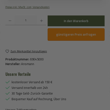
Preise inkl. MwSt. zzgl. Versandkosten
Produkt Anzahl: Gib den gewünschten Wert ein oder benutze die Schaltflächen um die An
In den Warenkorb
günstigeren Preis anfragen
Zum Merkzettel hinzufügen
Produktnummer:
69045000
Hersteller:
Ansmann
Unsere Vorteile
kostenloser Versand ab 150 €
Versand innerhalb von 24h
30 Tage Geld-Zurück-Garantie
Bequemer Kauf auf Rechnung, Über Uns
Unsere Zahlungsarten: