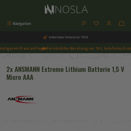
Zum Hauptinhalt springen
Du hast 0 Produkt
Navigation
kostenloser Versand ab 150 €
stigeren Preis anfragen
🔥 Persönliche Beratung vor Ort, telefonisch und
➔
🔥 Aktuelle NOSLA-Angebote sichern | 🔥 einfach günstigeren Preis anfragen | 🔥
2x ANSMANN Extreme Lithium Batterie 1,5 V
Micro AAA
Bildergalerie überspringen