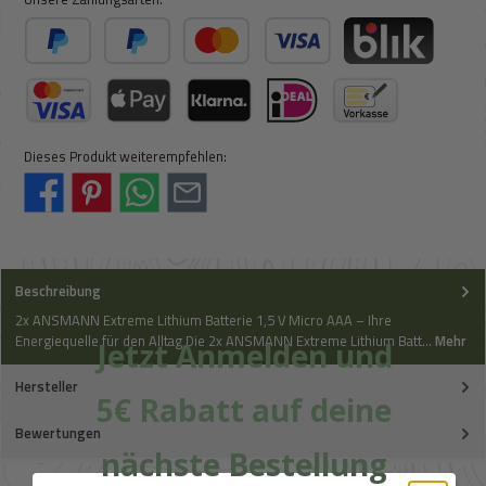
PayPal
Später Bezahlen
Kredit- oder Debitkarte
BLIK
Kreditkarte (via Stripe)
Apple Pay / Google Pay (via Stripe)
Klarna (via Stripe)
iDeal (via Stripe)
Vorkasse
Dieses Produkt weiterempfehlen:
Beschreibung
2x ANSMANN Extreme Lithium Batterie 1,5 V Micro AAA – Ihre
Energiequelle für den Alltag Die 2x ANSMANN Extreme Lithium Batt…
Mehr
Jetzt Anmelden und
Hersteller
5€ Rabatt auf deine
Bewertungen
nächste Bestellung