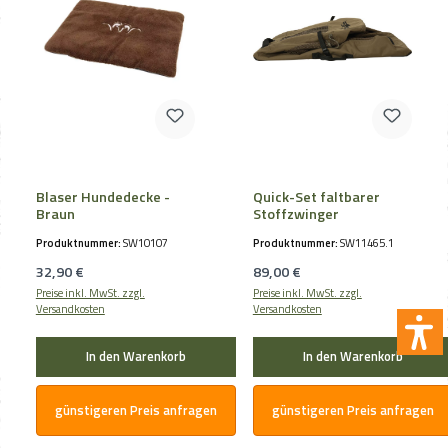
Blaser Hundedecke -
Quick-Set faltbarer
Braun
Stoffzwinger
Produktnummer:
SW10107
Produktnummer:
SW11465.1
Regulärer Preis:
Regulärer Preis:
32,90 €
89,00 €
Preise inkl. MwSt. zzgl.
Preise inkl. MwSt. zzgl.
Versandkosten
Versandkosten
In den Warenkorb
In den Warenkorb
günstigeren Preis anfragen
günstigeren Preis anfragen