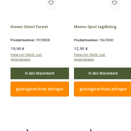
Kissen Silent Forest
Memo-Spiel Jagdkönig
Produktnummer:
78138000
Produktnummer:
78470000
Regulärer Preis:
Regulärer Preis:
19,90 €
12,95 €
Preise inkl. MwSt. zzgl.
Preise inkl. MwSt. zzgl.
Versandkosten
Versandkosten
In den Warenkorb
In den Warenkorb
günstigeren Preis anfragen
günstigeren Preis anfragen