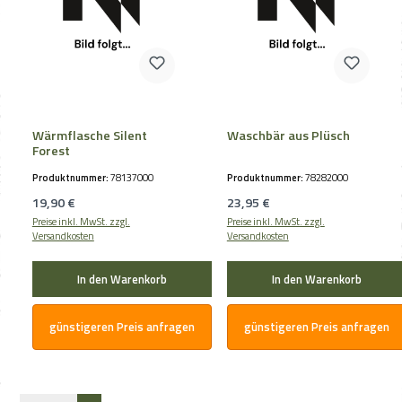
Wärmflasche Silent
Waschbär aus Plüsch
Forest
Produktnummer:
78137000
Produktnummer:
78282000
Regulärer Preis:
Regulärer Preis:
19,90 €
23,95 €
Preise inkl. MwSt. zzgl.
Preise inkl. MwSt. zzgl.
Versandkosten
Versandkosten
In den Warenkorb
In den Warenkorb
günstigeren Preis anfragen
günstigeren Preis anfragen