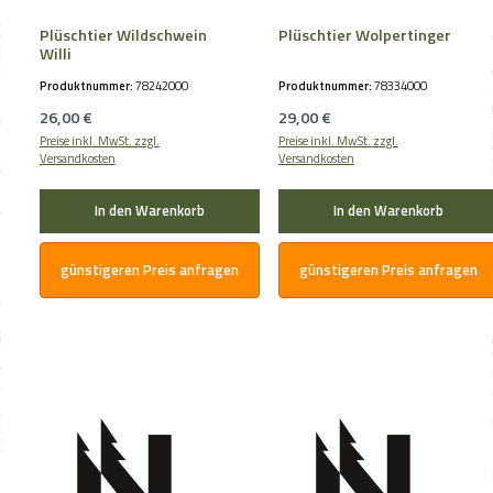
Plüschtier Wildschwein
Plüschtier Wolpertinger
Willi
Produktnummer:
78242000
Produktnummer:
78334000
Regulärer Preis:
Regulärer Preis:
26,00 €
29,00 €
Preise inkl. MwSt. zzgl.
Preise inkl. MwSt. zzgl.
Versandkosten
Versandkosten
In den Warenkorb
In den Warenkorb
günstigeren Preis anfragen
günstigeren Preis anfragen