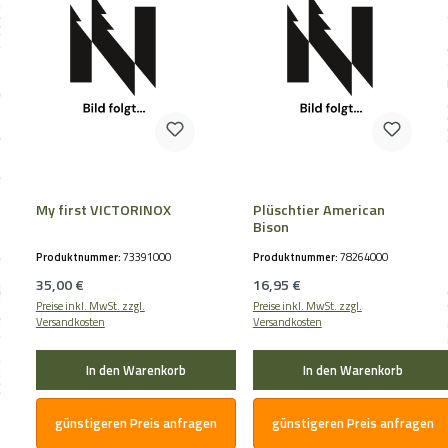
My first VICTORINOX
Plüschtier American
Bison
Produktnummer:
73391000
Produktnummer:
78264000
Regulärer Preis:
Regulärer Preis:
35,00 €
16,95 €
Preise inkl. MwSt. zzgl.
Preise inkl. MwSt. zzgl.
Versandkosten
Versandkosten
In den Warenkorb
In den Warenkorb
günstigeren Preis anfragen
günstigeren Preis anfragen