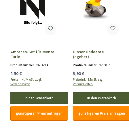
Amorces-Set für Monte
Blaser Badeente
Carlo
Jagobert
Produktnummer:
29236000
Produktnummer:
SW10151
Regulärer Preis:
Regulärer Preis:
4,50 €
3,90 €
Preise inkl. MwSt. zzgl.
Preise inkl. MwSt. zzgl.
Versandkosten
Versandkosten
In den Warenkorb
In den Warenkorb
günstigeren Preis anfragen
günstigeren Preis anfragen