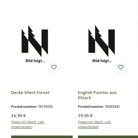
Decke Silent Forest
English Pointer aus
Plüsch
Produktnummer:
78139000
Produktnummer:
78283000
Regulärer Preis:
Regulärer Preis:
34,90 €
29,95 €
Preise inkl. MwSt. zzgl.
Preise inkl. MwSt. zzgl.
Versandkosten
Versandkosten