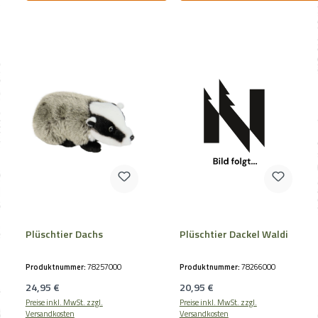
Plüschtier Dachs
Plüschtier Dackel Waldi
Produktnummer:
78257000
Produktnummer:
78266000
Regulärer Preis:
Regulärer Preis:
24,95 €
20,95 €
Preise inkl. MwSt. zzgl.
Preise inkl. MwSt. zzgl.
Versandkosten
Versandkosten