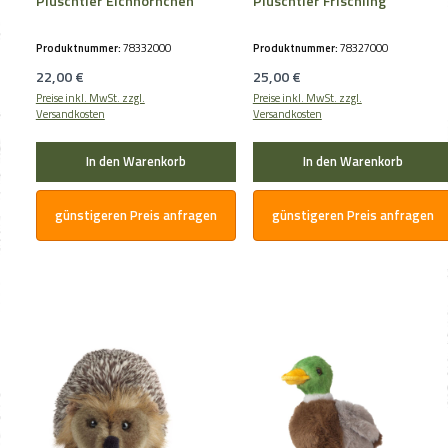
Plüschtier Eichhörnchen
Plüschtier Frischling
Produktnummer:
78332000
Produktnummer:
78327000
Regulärer Preis:
Regulärer Preis:
22,00 €
25,00 €
Preise inkl. MwSt. zzgl.
Preise inkl. MwSt. zzgl.
Versandkosten
Versandkosten
In den Warenkorb
In den Warenkorb
günstigeren Preis anfragen
günstigeren Preis anfragen