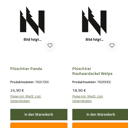
Plüschtier Panda
Plüschtier
Rauhaardackel Welpe
Produktnummer:
78267000
Produktnummer:
78285000
Regulärer Preis:
Regulärer Preis:
24,90 €
18,90 €
Preise inkl. MwSt. zzgl.
Preise inkl. MwSt. zzgl.
Versandkosten
Versandkosten
In den Warenkorb
In den Warenkorb