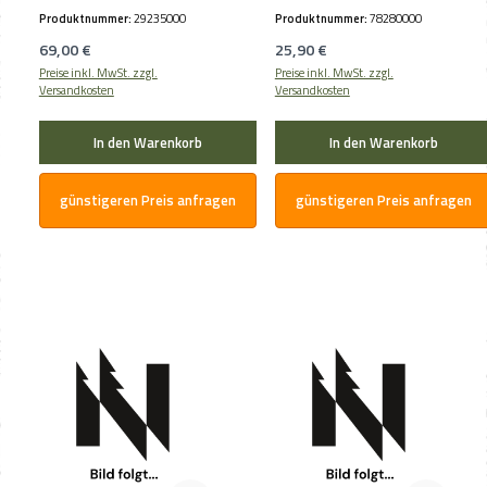
Produktnummer:
29235000
Produktnummer:
78280000
Regulärer Preis:
Regulärer Preis:
69,00 €
25,90 €
Preise inkl. MwSt. zzgl.
Preise inkl. MwSt. zzgl.
Versandkosten
Versandkosten
In den Warenkorb
In den Warenkorb
günstigeren Preis anfragen
günstigeren Preis anfragen