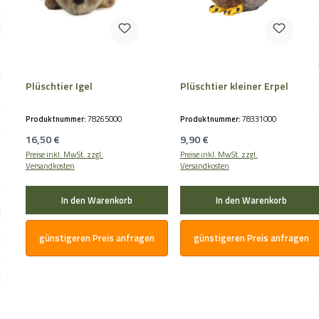
Plüschtier Igel
Plüschtier kleiner Erpel
Produktnummer:
78265000
Produktnummer:
78331000
Regulärer Preis:
Regulärer Preis:
16,50 €
9,90 €
Preise inkl. MwSt. zzgl.
Preise inkl. MwSt. zzgl.
Versandkosten
Versandkosten
In den Warenkorb
In den Warenkorb
günstigeren Preis anfragen
günstigeren Preis anfragen