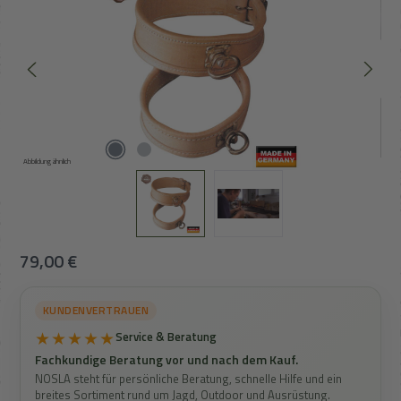
Abbildung ähnlich
Regulärer Preis:
79,00 €
KUNDENVERTRAUEN
★★★★★
Service & Beratung
Fachkundige Beratung vor und nach dem Kauf.
NOSLA steht für persönliche Beratung, schnelle Hilfe und ein
breites Sortiment rund um Jagd, Outdoor und Ausrüstung.