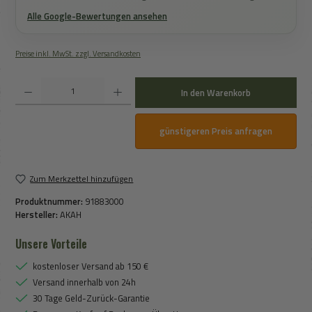
Alle Google-Bewertungen ansehen
Preise inkl. MwSt. zzgl. Versandkosten
Produkt Anzahl: Gib den gewünschten Wert ein oder benutze die Schaltflächen um die An
In den Warenkorb
günstigeren Preis anfragen
Zum Merkzettel hinzufügen
Produktnummer:
91883000
Hersteller:
AKAH
Unsere Vorteile
kostenloser Versand ab 150 €
Versand innerhalb von 24h
30 Tage Geld-Zurück-Garantie