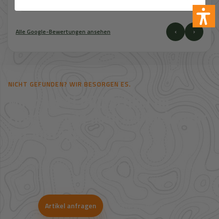
‹
›
Alle Google-Bewertungen ansehen
NICHT GEFUNDEN? WIR BESORGEN ES.
Mehr als 41.000 Artikel im
Zugriff – und noch deutlich mehr
auf Anfrage.
Viele Artikel sind nicht direkt im Shop sichtbar. Über unsere
Großhandelspartner prüfen wir Verfügbarkeit und Bestpreise für
Jagd, Outdoor, Optik, Munition, Zubehör und Bekleidung.
Artikel anfragen
WhatsApp-Beratung