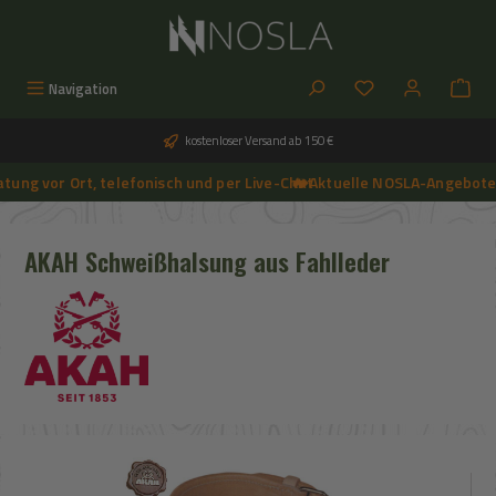
Zum Hauptinhalt springen
Du hast 0 Produkt
Navigation
kostenloser Versand ab 150 €
ng vor Ort, telefonisch und per Live-Chat
🔥 Aktuelle NOSLA-Angebote s
➔
🔥 Aktuelle NOSLA-Angebote sichern | 🔥 einfach günstigeren Preis anfragen | 🔥
AKAH Schweißhalsung aus Fahlleder
Bildergalerie überspringen