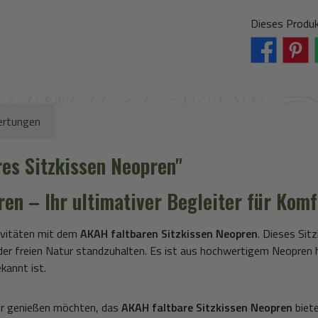
Klarna (via Str
iDe
Dieses Produk
rtungen
es Sitzkissen Neopren"
ren
– Ihr ultimativer Begleiter für Komf
tivitäten mit dem
AKAH faltbaren Sitzkissen Neopren
. Dieses Sit
er freien Natur standzuhalten. Es ist aus hochwertigem Neopren he
kannt ist.
tur genießen möchten, das
AKAH faltbare Sitzkissen Neopren
biete