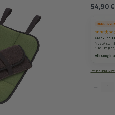
Regulärer Prei
54,90 €
KUNDENVE
★★★★
Fachkundige
NOSLA steht f
rund um Jagd
Alle Google-
Preise inkl. Mw
Produkt Anzahl: