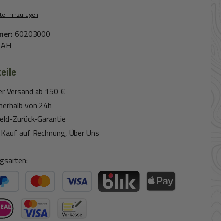
tel hinzufügen
mer:
60203000
KAH
eile
er Versand ab 150 €
nerhalb von 24h
eld-Zurück-Garantie
Kauf auf Rechnung, Über Uns
gsarten:
ter Bezahlen
Kredit- oder Debitkarte
BLIK
Apple Pay / Google Pay 