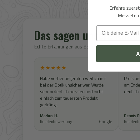
Erfahre zuers
Messeterm
Email
Das sagen unsere Kund
Echte Erfahrungen aus Beratung, Service und So
A
★★★★★
★★★
Habe vorher angerufen weil ich mir
Preis an
bei der Optik unsicher war. Wurde
am Ende 
sehr ordentlich beraten und nicht
deutlich
einfach zum teuersten Produkt
gedrängt.
Markus H.
Dennis R
Kundenbewertung
Google
Kundenb