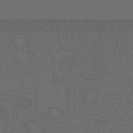
l im Zugriff – und
f Anfrage.
ere Großhandelspartner prüfen wir Verfügbarkeit und
 Bekleidung.