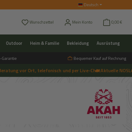
Deutsch
Du hast 0 Produkte auf dem Merkzettel
Wunschzettel
Mein Konto
0,00 €
Outdoor
Heim & Familie
Bekleidung
Ausrüstung
-Garantie
Bequemer Kauf auf Rechnung
ng vor Ort, telefonisch und per Live-Chat
🔥 Aktuelle NOSLA-Ang
➔
Live-Chat