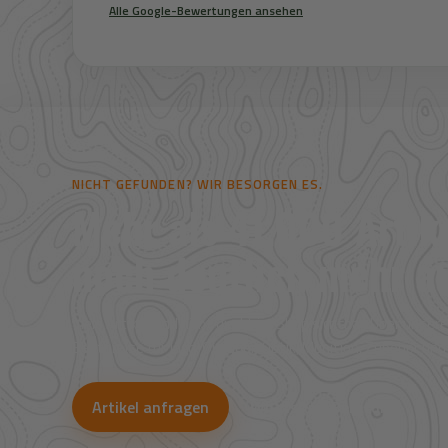
Alle Google-Bewertungen ansehen
NICHT GEFUNDEN? WIR BESORGEN ES.
Mehr als 41.000 Artike
noch deutlich mehr au
Viele Artikel sind nicht direkt im Shop sichtbar. Über uns
Bestpreise für Jagd, Outdoor, Optik, Munition, Zubehör und
Artikel anfragen
WhatsApp-Beratung