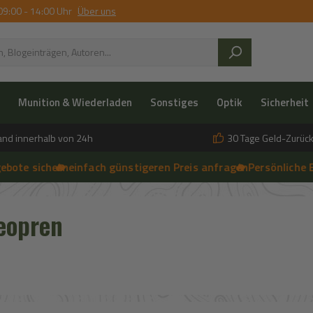
09:00 - 14:00 Uhr
Über uns
Munition & Wiederladen
Sonstiges
Optik
Sicherheit
and innerhalb von 24h
30 Tage Geld-Zurück
 sichern
🔥 einfach günstigeren Preis anfragen
➔
🔥 Persönliche Beratu
➔
 anfragen | 🔥 Persönliche Beratung vor Ort, telefonisch und per 
eopren