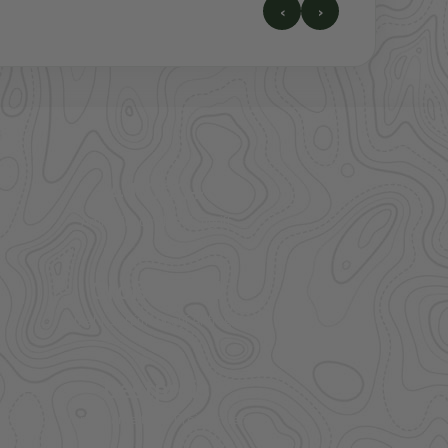
‹
›
41.000+
Artikel im direkten Zugriff
Großhandel
mehr Sortiment auf Anfrage
Bestpreis
Verfügbarkeit und Preis prüfen