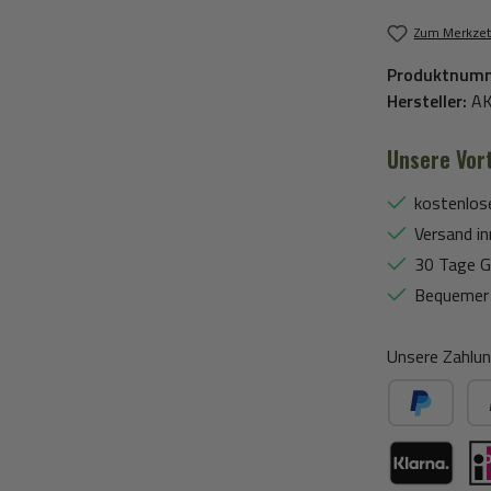
Zum Merkzet
Produktnum
Hersteller:
A
Unsere Vort
kostenlos
Versand in
30 Tage G
Bequemer 
Unsere Zahlun
PayPal
Spä