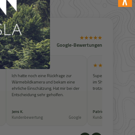
★★★★★
Google-Bewertungen
★★★★★
★★★★★
Ich hatte noch eine Rückfrage zur
Super Kontakt. Artikel w
Wärmebildkamera und bekam eine
im Shop zu finden, wur
ehrliche Einschätzung. Hat mir bei der
trotzdem geprüft und 
Entscheidung sehr geholfen.
Jens K.
Patrick S.
e
Kundenbewertung
Google
Kundenbewertung