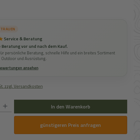
s:
RTRAUEN
★
Service & Beratung
 Beratung vor und nach dem Kauf.
ür persönliche Beratung, schnelle Hilfe und ein breites Sortiment
, Outdoor und Ausrüstung.
Bewertungen ansehen
St. zzgl. Versandkosten
 Gib den gewünschten Wert ein oder benutze die Schaltflächen um die Anz
In den Warenkorb
günstigeren Preis anfragen