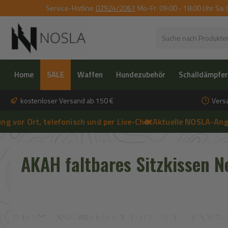
Service-Hotline
02924/2067
Mo-Fr: 09:00 - 18:00 Uhr Sa: 
 Hauptinhalt springen
Zur Suche springen
Zur Hauptnavigation springen
Home
SALE
Waffen
Hundezubehör
Schalldämpfer
kostenloser Versand ab 150 €
Vers
r Ort, telefonisch und per Live-Chat
🔥 Aktuelle NOSLA-Angebote
➔
🔥 Aktuelle NOSLA-Angebote sichern | 🔥 einfach günstigeren Preis
AKAH faltbares Sitzkissen N