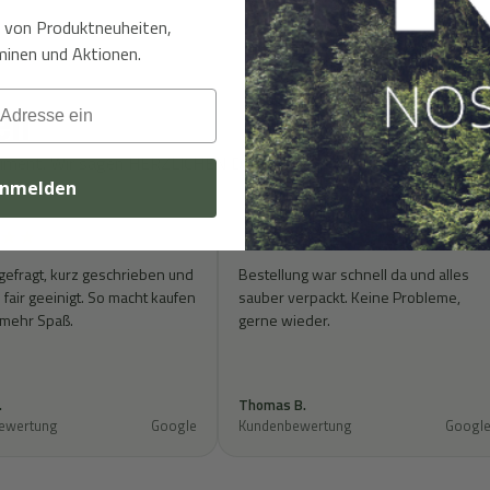
t von Produktneuheiten,
inen und Aktionen.
en
rtiment. Wir sagen HERZLICHEN DANK!
nmelden
★★
★★★★★
gefragt, kurz geschrieben und
Bestellung war schnell da und alles
fair geeinigt. So macht kaufen
sauber verpackt. Keine Probleme,
 mehr Spaß.
gerne wieder.
.
Thomas B.
ewertung
Google
Kundenbewertung
Googl