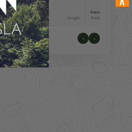
Jens K.
Patrick S.
e
Kundenbewertung
Google
Kundenbewertung
‹
›
41.000+
Artikel im direkten Zugriff
Großhandel
mehr Sortiment auf Anfrage