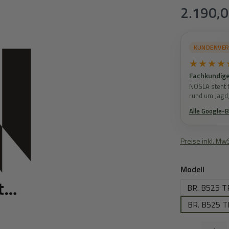
Regulärer Prei
2.190,0
KUNDENVE
★★★★
Fachkundige
NOSLA steht f
rund um Jagd
Alle Google-
Preise inkl. Mw
auswä
Modell
BR. B525 
BR. B525 
Produkt Anzahl: