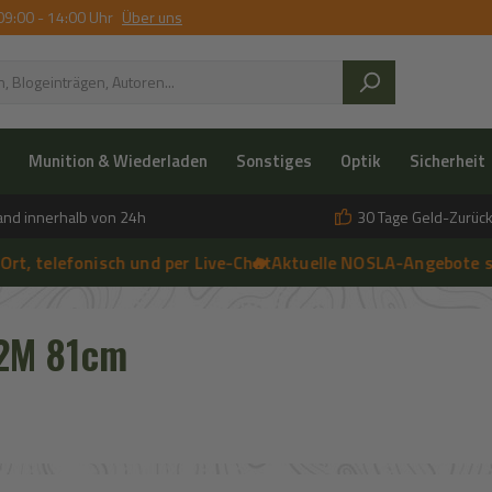
09:00 - 14:00 Uhr
Über uns
Munition & Wiederladen
Sonstiges
Optik
Sicherheit
and innerhalb von 24h
30 Tage Geld-Zurück
elefonisch und per Live-Chat
🔥 Aktuelle NOSLA-Angebote sicher
➔
🔥
➔
 anfragen | 🔥 Persönliche Beratung vor Ort, telefonisch und per 
2M 81cm