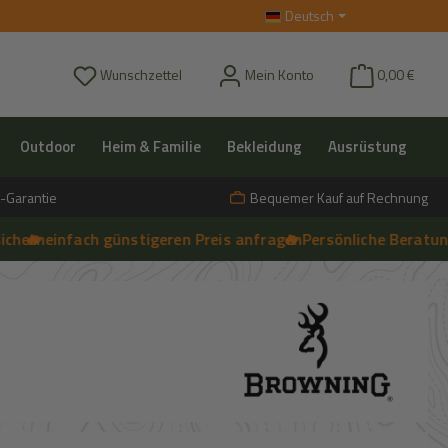
Deutsch
Du hast 0 Produkte auf dem Merkzettel
Wunschzettel
Mein Konto
0,00 €
Outdoor
Heim & Familie
Bekleidung
Ausrüstung
-Garantie
Bequemer Kauf auf Rechnung
n
 einfach günstigeren Preis anfragen
🔥 Persönliche Beratung vor 
➔
Live-Chat