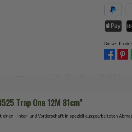
PayPal
Spä
Apple Pay / Go
Kla
Dieses Produk
B525 Trap One 12M 81cm"
hat einen Hinter- und Vorderschaft in speziell ausgearbeiteten Ab