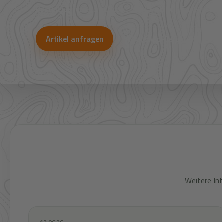
Bestpreise für Jagd, Outdoor, Optik, Munition, Zubehör und
Artikel anfragen
WhatsApp-Beratung
Weitere In
12.06.26