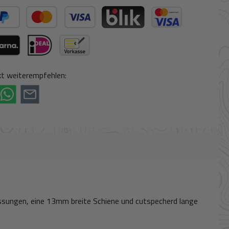
ter Bezahlen
Kredit- oder Debitkarte
BLIK
Kreditkarte (via Stripe)
ogle Pay (via Stripe)
rna (via Stripe)
iDeal (via Stripe)
Vorkasse
t weiterempfehlen:
messungen, eine 13mm breite Schiene und cutspecherd lange