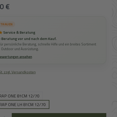
s:
0 €
RTRAUEN
★
Service & Beratung
 Beratung vor und nach dem Kauf.
ür persönliche Beratung, schnelle Hilfe und ein breites Sortiment
, Outdoor und Ausrüstung.
Bewertungen ansehen
St. zzgl. Versandkosten
hlen
TRAP ONE 81CM 12/70
TRAP ONE LH 81CM 12/70
 Gib den gewünschten Wert ein oder benutze die Schaltflächen um die Anz