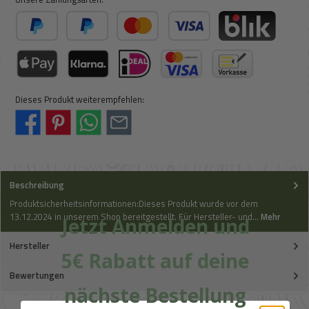
PayPal
Später Bezahlen
Kredit- oder Debitkarte
BLIK
Apple Pay / Google Pay (via Stripe)
Klarna (via Stripe)
iDeal (via Stripe)
Kreditkarte (via Stripe)
Vorkasse
Dieses Produkt weiterempfehlen:
Beschreibung
Produktsicherheitsinformationen:Dieses Produkt wurde vor dem
13.12.2024 in unserem Shop bereitgestellt. Für Hersteller- und…
Mehr
Jetzt Anmelden und
Hersteller
5€ Rabatt auf deine
Bewertungen
nächste Bestellung