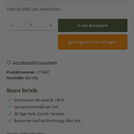
Preise inkl. MwSt. zzgl. Versandkosten
Produkt Anzahl: Gib den gewünschten Wert ein oder benutze die Schaltflächen um die An
In den Warenkorb
günstigeren Preis anfragen
Zum Merkzettel hinzufügen
Produktnummer:
217482
Hersteller:
Beretta
Unsere Vorteile
kostenloser Versand ab 150 €
Versand innerhalb von 24h
30 Tage Geld-Zurück-Garantie
Bequemer Kauf auf Rechnung, Über Uns
Unsere Zahlungsarten: