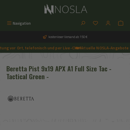
Zum Hauptinhalt springen
Du hast 0 Produkt
Navigation
kostenloser Versand ab 150 €
ng vor Ort, telefonisch und per Live-Chat
🔥 Aktuelle NOSLA-Angebote si
➔
🔥 Aktuelle NOSLA-Angebote sichern | 🔥 einfach günstigeren Preis anfragen | 🔥
Beretta Pist 9x19 APX A1 Full Size Tac -
Tactical Green -
Bildergalerie überspringen