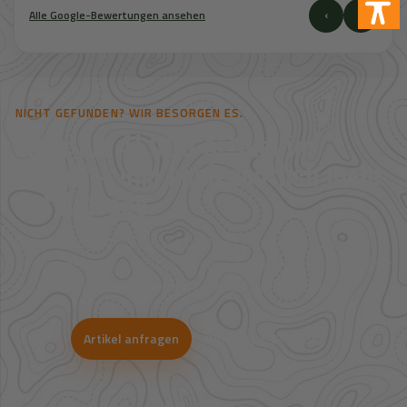
‹
›
Alle Google-Bewertungen ansehen
NICHT GEFUNDEN? WIR BESORGEN ES.
Mehr als 41.000 Artikel im
Zugriff – und noch deutlich mehr
auf Anfrage.
Viele Artikel sind nicht direkt im Shop sichtbar. Über unsere
Großhandelspartner prüfen wir Verfügbarkeit und Bestpreise für
Jagd, Outdoor, Optik, Munition, Zubehör und Bekleidung.
Artikel anfragen
WhatsApp-Beratung