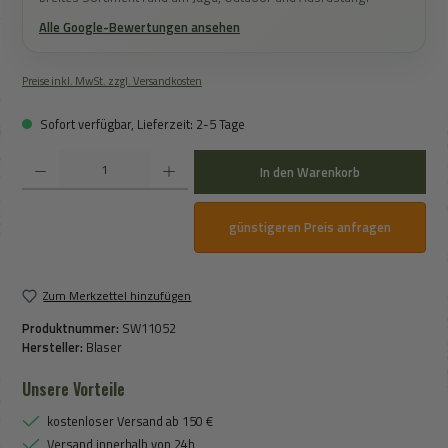
Alle Google-Bewertungen ansehen
Preise inkl. MwSt. zzgl. Versandkosten
Sofort verfügbar, Lieferzeit: 2-5 Tage
Produkt Anzahl: Gib den gewünschten Wert ein oder benutze die Schaltflächen um die An
In den Warenkorb
günstigeren Preis anfragen
Zum Merkzettel hinzufügen
Produktnummer:
SW11052
Hersteller:
Blaser
Unsere Vorteile
kostenloser Versand ab 150 €
Versand innerhalb von 24h