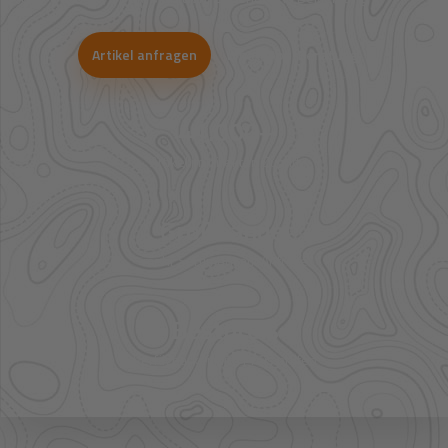
Artikel anfragen
WhatsApp-Beratung
41.000+
Artikel im direkten Zugriff
Großhandel
mehr Sortiment auf Anfrage
Bestpreis
Verfügbarkeit und Preis prüfen