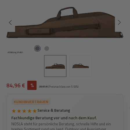
Abbildung ähnlich
Verkaufspreis:
84,96 €
%
Regulärer Preis:
89,95 €
(Preisnachlass von 5.55%)
KUNDENVERTRAUEN
★★★★★
Service & Beratung
Fachkundige Beratung vor und nach dem Kauf.
NOSLA steht für persönliche Beratung, schnelle Hilfe und ein
breites Sortiment rund um Jagd, Outdoor und Ausrüstung.