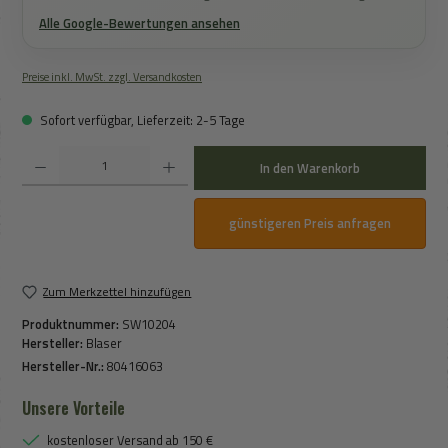
Alle Google-Bewertungen ansehen
Preise inkl. MwSt. zzgl. Versandkosten
Sofort verfügbar, Lieferzeit: 2-5 Tage
Produkt Anzahl: Gib den gewünschten Wert ein oder benutze die Schaltflächen um die An
In den Warenkorb
günstigeren Preis anfragen
Zum Merkzettel hinzufügen
Produktnummer:
SW10204
Hersteller:
Blaser
Hersteller-Nr.:
80416063
Unsere Vorteile
kostenloser Versand ab 150 €