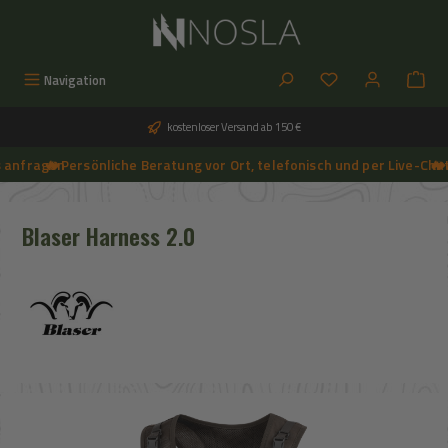
Zum Hauptinhalt springen
Du hast 0 Produkt
Navigation
kostenloser Versand ab 150 €
anfragen
🔥 Persönliche Beratung vor Ort, telefonisch und per Live-Chat
➔
🔥 Ak
➔
🔥 Aktuelle NOSLA-Angebote sichern | 🔥 einfach günstigeren Preis anfragen | 🔥
Blaser Harness 2.0
Bildergalerie überspringen