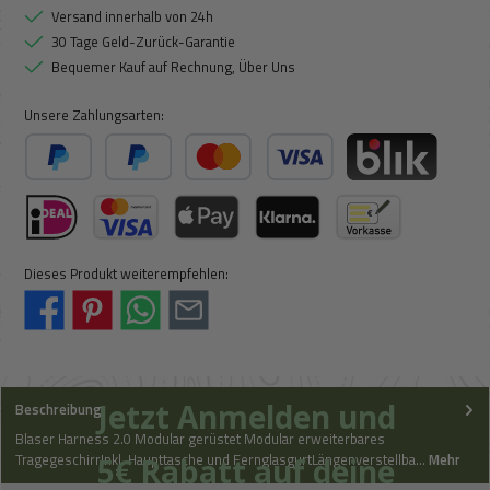
Versand innerhalb von 24h
30 Tage Geld-Zurück-Garantie
Bequemer Kauf auf Rechnung, Über Uns
Unsere Zahlungsarten:
PayPal
Später Bezahlen
Kredit- oder Debitkarte
BLIK
iDeal (via Stripe)
Kreditkarte (via Stripe)
Apple Pay / Google Pay (via Stripe)
Klarna (via Stripe)
Vorkasse
Dieses Produkt weiterempfehlen:
Jetzt Anmelden und
Beschreibung
Blaser Harness 2.0 Modular gerüstet Modular erweiterbares
TragegeschirrInkl. Haupttasche und FernglasgurtLängenverstellba…
Mehr
5€ Rabatt auf deine