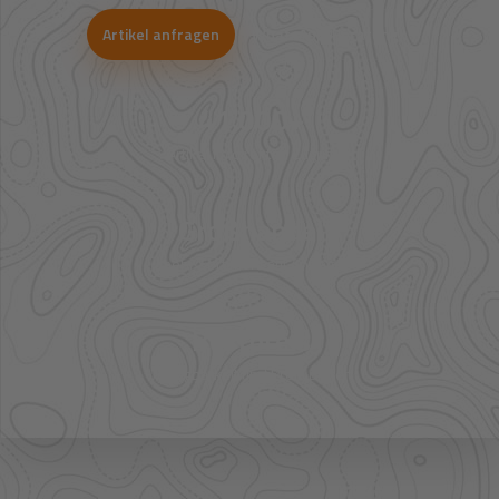
Artikel anfragen
WhatsApp-Beratung
41.000+
Artikel im direkten Zugriff
Großhandel
mehr Sortiment auf Anfrage
Bestpreis
Verfügbarkeit und Preis prüfen