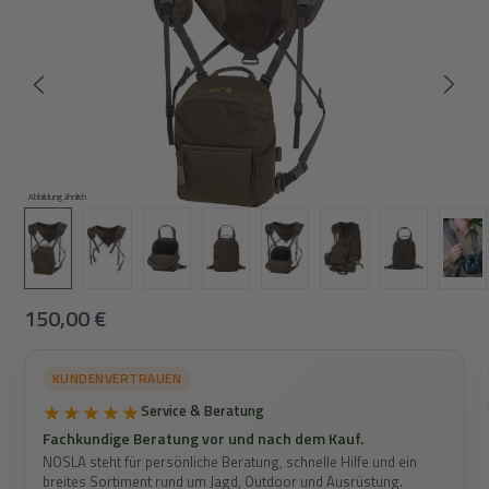
Abbildung ähnlich
Regulärer Preis:
150,00 €
KUNDENVERTRAUEN
★★★★★
Service & Beratung
Fachkundige Beratung vor und nach dem Kauf.
NOSLA steht für persönliche Beratung, schnelle Hilfe und ein
breites Sortiment rund um Jagd, Outdoor und Ausrüstung.