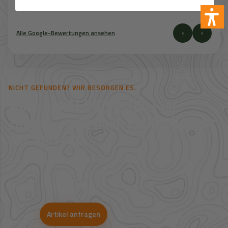
‹
›
Alle Google-Bewertungen ansehen
NICHT GEFUNDEN? WIR BESORGEN ES.
Mehr als 41.000 Artikel im
Zugriff – und noch deutlich mehr
auf Anfrage.
Viele Artikel sind nicht direkt im Shop sichtbar. Über unsere
Großhandelspartner prüfen wir Verfügbarkeit und Bestpreise für
Jagd, Outdoor, Optik, Munition, Zubehör und Bekleidung.
Artikel anfragen
WhatsApp-Beratung