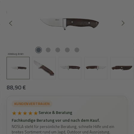
Abbildung ähnlich
Regulärer Preis:
88,90 €
KUNDENVERTRAUEN
★★★★★
Service & Beratung
Fachkundige Beratung vor und nach dem Kauf.
NOSLA steht für persönliche Beratung, schnelle Hilfe und ein
breites Sortiment rund um Jagd, Outdoor und Ausrüstung.