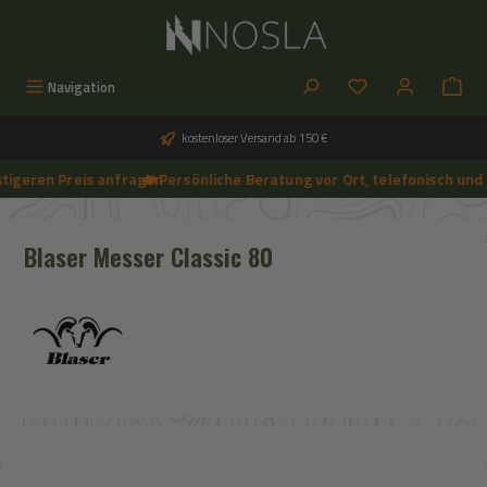
Zum Hauptinhalt springen
Du hast 0 Produkt
Navigation
kostenloser Versand ab 150 €
geren Preis anfragen
🔥 Persönliche Beratung vor Ort, telefonisch und pe
➔
🔥 Aktuelle NOSLA-Angebote sichern | 🔥 einfach günstigeren Preis anfragen | 🔥
Blaser Messer Classic 80
Bildergalerie überspringen