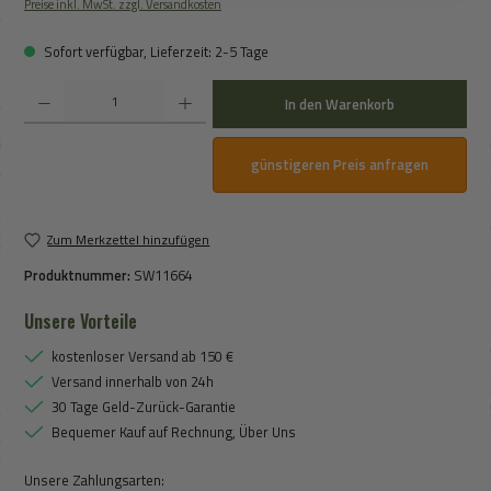
Preise inkl. MwSt. zzgl. Versandkosten
Sofort verfügbar, Lieferzeit: 2-5 Tage
Produkt Anzahl: Gib den gewünschten Wert ein oder benutze die Schaltflächen um die An
In den Warenkorb
günstigeren Preis anfragen
Zum Merkzettel hinzufügen
Produktnummer:
SW11664
Unsere Vorteile
kostenloser Versand ab 150 €
Versand innerhalb von 24h
30 Tage Geld-Zurück-Garantie
Bequemer Kauf auf Rechnung, Über Uns
Unsere Zahlungsarten: