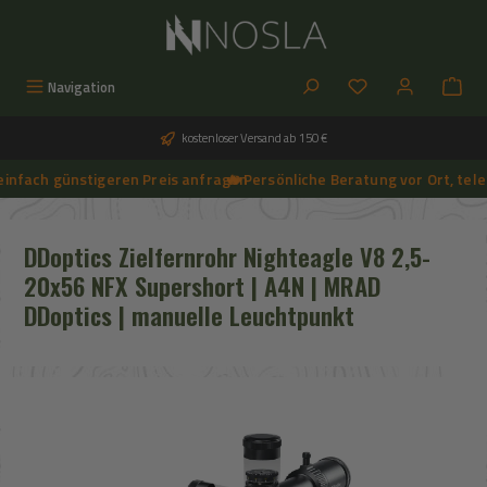
Zum Hauptinhalt springen
Du hast 0 Produkt
Navigation
kostenloser Versand ab 150 €
nfach günstigeren Preis anfragen
🔥 Persönliche Beratung vor Ort, telef
➔
🔥 Aktuelle NOSLA-Angebote sichern | 🔥 einfach günstigeren Preis anfragen | 🔥
DDoptics Zielfernrohr Nighteagle V8 2,5-
20x56 NFX Supershort | A4N | MRAD
DDoptics | manuelle Leuchtpunkt
Bildergalerie überspringen