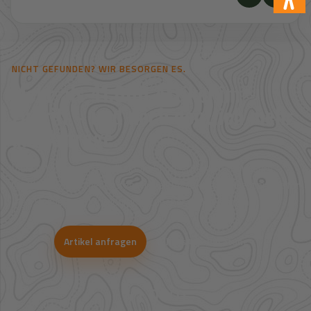
NICHT GEFUNDEN? WIR BESORGEN ES.
Mehr als 41.000 Artikel im
Zugriff – und noch deutlich mehr
auf Anfrage.
Viele Artikel sind nicht direkt im Shop sichtbar. Über unsere
Großhandelspartner prüfen wir Verfügbarkeit und Bestpreise für
Jagd, Outdoor, Optik, Munition, Zubehör und Bekleidung.
Artikel anfragen
WhatsApp-Beratung
41.000+