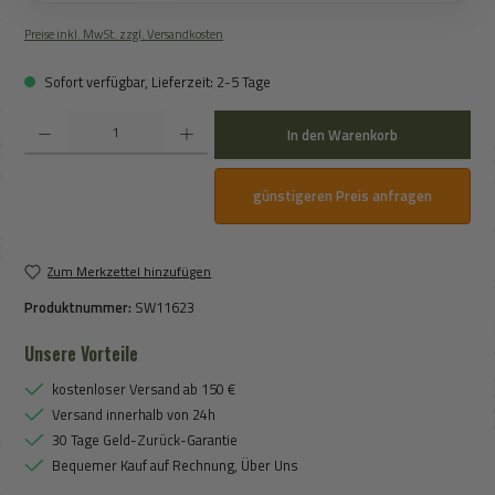
Preise inkl. MwSt. zzgl. Versandkosten
Sofort verfügbar, Lieferzeit: 2-5 Tage
Produkt Anzahl: Gib den gewünschten Wert ein oder benutze die Schaltflächen um die An
In den Warenkorb
günstigeren Preis anfragen
Zum Merkzettel hinzufügen
Produktnummer:
SW11623
Unsere Vorteile
kostenloser Versand ab 150 €
Versand innerhalb von 24h
30 Tage Geld-Zurück-Garantie
Bequemer Kauf auf Rechnung, Über Uns