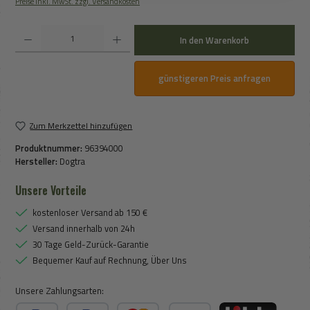
Preise inkl. MwSt. zzgl. Versandkosten
Produkt Anzahl: Gib den gewünschten Wert ein oder benutze die Schaltflächen um die An
In den Warenkorb
günstigeren Preis anfragen
Zum Merkzettel hinzufügen
Produktnummer:
96394000
Hersteller:
Dogtra
Unsere Vorteile
kostenloser Versand ab 150 €
Versand innerhalb von 24h
30 Tage Geld-Zurück-Garantie
Bequemer Kauf auf Rechnung, Über Uns
Unsere Zahlungsarten: