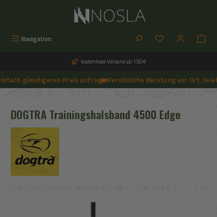
Zum Hauptinhalt springen
Du hast 0 Produkt
Navigation
kostenloser Versand ab 150 €
nfach günstigeren Preis anfragen
🔥 Persönliche Beratung vor Ort, telefo
➔
🔥 Aktuelle NOSLA-Angebote sichern | 🔥 einfach günstigeren Preis anfragen | 🔥
DOGTRA Trainingshalsband 4500 Edge
Bildergalerie überspringen