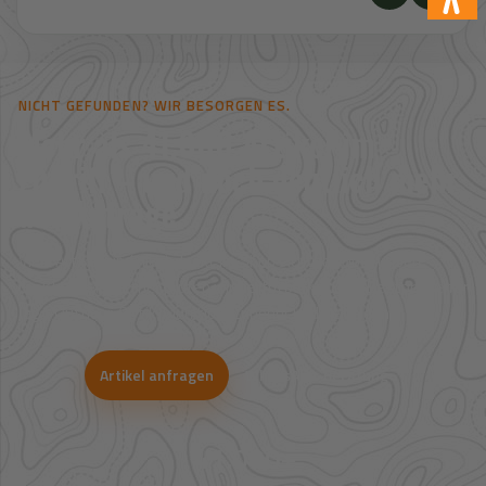
NICHT GEFUNDEN? WIR BESORGEN ES.
Mehr als 41.000 Artikel im
Zugriff – und noch deutlich mehr
auf Anfrage.
Viele Artikel sind nicht direkt im Shop sichtbar. Über unsere
Großhandelspartner prüfen wir Verfügbarkeit und Bestpreise für
Jagd, Outdoor, Optik, Munition, Zubehör und Bekleidung.
Artikel anfragen
WhatsApp-Beratung
41.000+