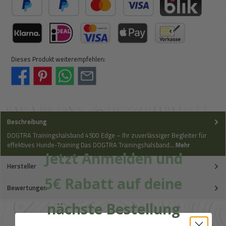
PayPal
Später Bezahlen
Kredit- oder Debitkarte
BLIK
Klarna (via Stripe)
iDeal (via Stripe)
Kreditkarte (via Stripe)
Apple Pay / Google Pay (via Stripe)
Vorkasse
Dieses Produkt weiterempfehlen:
Beschreibung
DOGTRA Trainingshalsband 4500 Edge – Ihr zuverlässiger Begleiter für
effektives Hunde-Training Das DOGTRA Trainingshalsband…
Mehr
Jetzt Anmelden und
Hersteller
5€ Rabatt auf deine
Bewertungen
nächste Bestellung