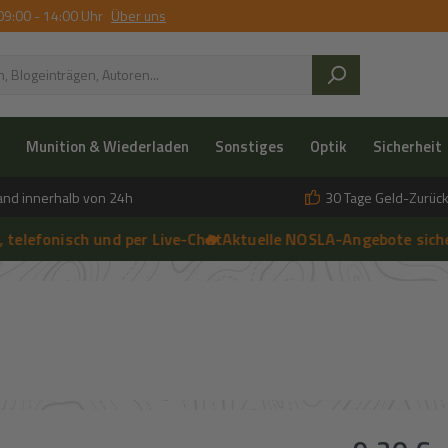
09:00 - 14:00 Uhr
Über uns
Munition & Wiederladen
Sonstiges
Optik
Sicherheit
and innerhalb von 24h
30 Tage Geld-Zurück
onisch und per Live-Chat
🔥 Aktuelle NOSLA-Angebote sichern
➔
🔥 ein
➔
 anfragen | 🔥 Persönliche Beratung vor Ort, telefonisch und per 
Regulärer Prei