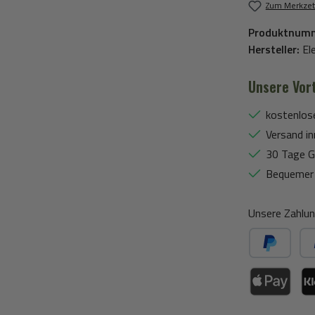
Zum Merkzet
Produktnum
Hersteller:
El
Unsere Vort
kostenlos
Versand in
30 Tage G
Bequemer 
Unsere Zahlun
PayPal
Spä
Apple Pay / Go
Kla