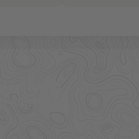
l im Zugriff – und
f Anfrage.
ere Großhandelspartner prüfen wir Verfügbarkeit und
 Bekleidung.