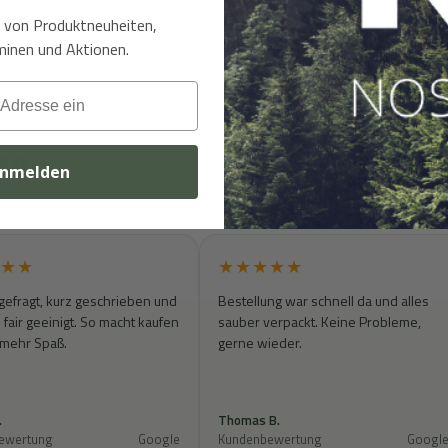
t von Produktneuheiten,
inen und Aktionen.
en
nmelden
rtiment. Wir sagen HERZLICHEN DANK!
★★
★★★★★
gefragt, kurz geschrieben und
Bestellung war schnell da und alles
fair geeinigt. So macht kaufen
sauber verpackt. Keine Probleme,
 mehr Spaß.
gerne wieder.
.
Thomas B.
ewertung
Google
Kundenbewertung
Googl