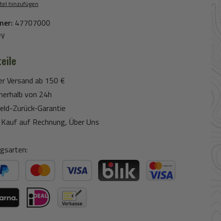
tel hinzufügen
mer:
47707000
ey
eile
er Versand ab 150 €
nerhalb von 24h
eld-Zurück-Garantie
Kauf auf Rechnung, Über Uns
gsarten:
ter Bezahlen
Kredit- oder Debitkarte
BLIK
Kreditkarte (via Stripe)
ogle Pay (via Stripe)
rna (via Stripe)
iDeal (via Stripe)
Vorkasse