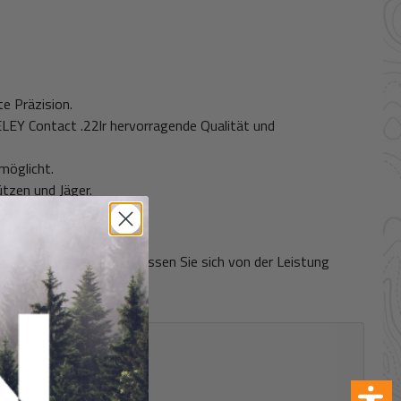
e Präzision.
ELEY Contact .22lr hervorragende Qualität und
möglicht.
ützen und Jäger.
llen Sie noch heute und lassen Sie sich von der Leistung