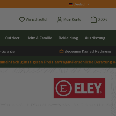
Deutsch
Du hast 0 Produkte auf dem Merkzettel
Wunschzettel
Mein Konto
0,00 €
Outdoor
Heim & Familie
Bekleidung
Ausrüstung
-Garantie
Bequemer Kauf auf Rechnung
fach günstigeren Preis anfragen
🔥 Persönliche Beratung vor Ort,
➔
Live-Chat
s: