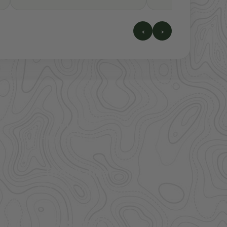
‹
›
41.000+
Artikel im direkten Zugriff
Großhandel
mehr Sortiment auf Anfrage
Bestpreis