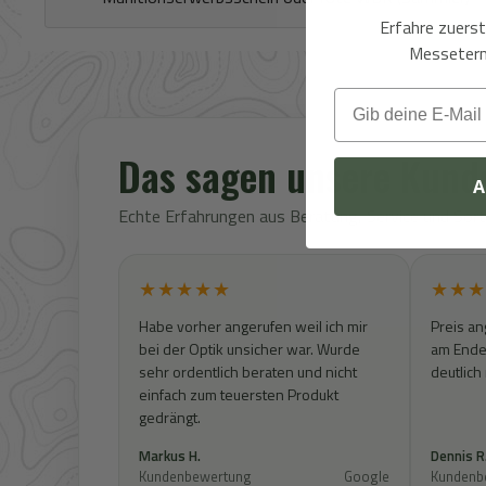
Erfahre zuers
Messeterm
Email
Das sagen unsere Kund
A
Echte Erfahrungen aus Beratung, Service und So
★★★★★
★★★
Habe vorher angerufen weil ich mir
Preis an
bei der Optik unsicher war. Wurde
am Ende 
sehr ordentlich beraten und nicht
deutlich
einfach zum teuersten Produkt
gedrängt.
Markus H.
Dennis R
Kundenbewertung
Google
Kundenb