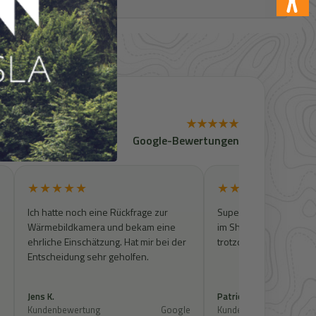
★★★★★
Google-Bewertungen
★★★★★
★★★★★
Ich hatte noch eine Rückfrage zur
Super Kontakt. Artikel w
Wärmebildkamera und bekam eine
im Shop zu finden, wur
ehrliche Einschätzung. Hat mir bei der
trotzdem geprüft und 
Entscheidung sehr geholfen.
Jens K.
Patrick S.
e
Kundenbewertung
Google
Kundenbewertung