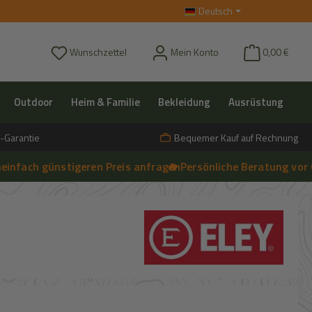
Deutsch
Du hast 0 Produkte auf dem Merkzettel
Wunschzettel
Mein Konto
0,00 €
Outdoor
Heim & Familie
Bekleidung
Ausrüstung
-Garantie
Bequemer Kauf auf Rechnung
ch günstigeren Preis anfragen
🔥 Persönliche Beratung vor Ort, t
➔
Live-Chat
s: