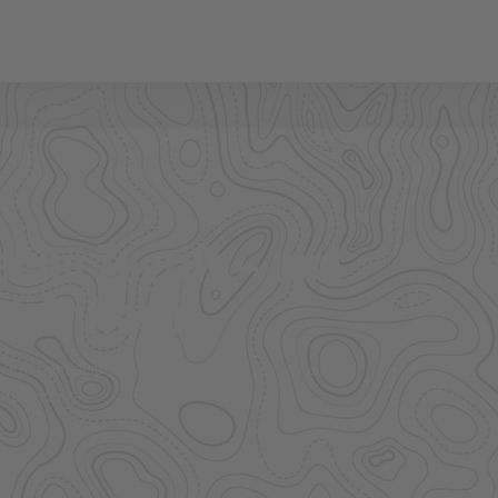
l im Zugriff – und
f Anfrage.
ere Großhandelspartner prüfen wir Verfügbarkeit und
 Bekleidung.