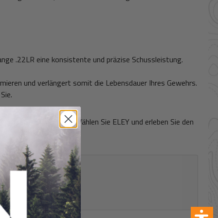
Range .22LR eine konsistente und präzise Schussleistung.
imieren und verlängert somit die Lebensdauer Ihres Gewehrs.
Sie.
e Schießleistung geht. Wählen Sie ELEY und erleben Sie den