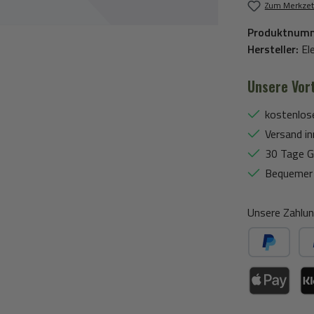
Zum Merkzet
Produktnum
Hersteller:
El
Unsere Vort
kostenlos
Versand in
30 Tage G
Bequemer 
Unsere Zahlun
PayPal
Spä
Apple Pay / Go
Kla