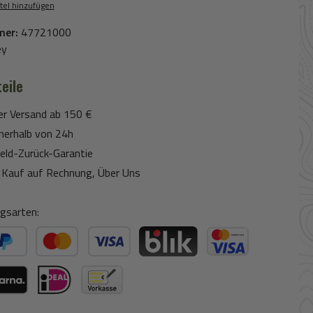
tel hinzufügen
mer:
47721000
ey
eile
er Versand ab 150 €
nerhalb von 24h
eld-Zurück-Garantie
Kauf auf Rechnung, Über Uns
gsarten:
ter Bezahlen
Kredit- oder Debitkarte
BLIK
Kreditkarte (via Stripe)
ogle Pay (via Stripe)
rna (via Stripe)
iDeal (via Stripe)
Vorkasse