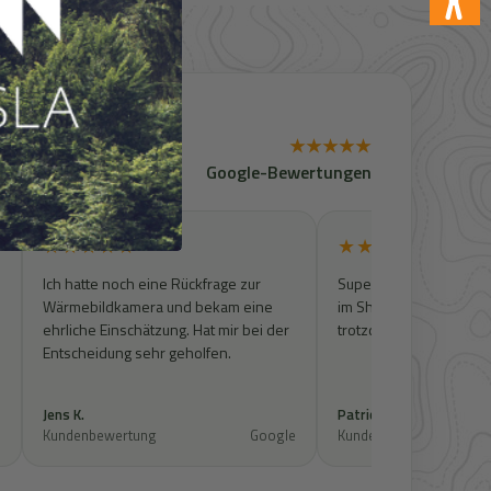
★★★★★
Google-Bewertungen
★★★★★
★★★★★
Ich hatte noch eine Rückfrage zur
Super Kontakt. Artikel w
Wärmebildkamera und bekam eine
im Shop zu finden, wur
ehrliche Einschätzung. Hat mir bei der
trotzdem geprüft und 
Entscheidung sehr geholfen.
Jens K.
Patrick S.
e
Kundenbewertung
Google
Kundenbewertung