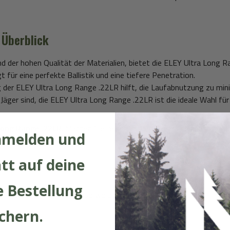
 Überblick
d der hohen Qualität der Materialien, bietet die ELEY Ultra Long 
 für eine perfekte Ballistik und eine tiefere Penetration.
g der ELEY Ultra Long Range .22LR hilft, die Laufabnutzung zu min
Jäger sind, die ELEY Ultra Long Range .22LR ist die ideale Wahl für 
Long Range .22LR
. Machen Sie keine Kompromisse, wenn es um Ihr
nmelden und
tt auf deine
 Bestellung
 eingetragenem Munitionserwerb (Sport)
ichern.