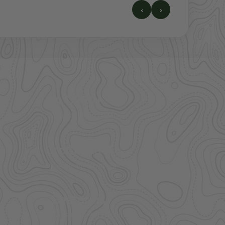
‹
›
41.000+
Artikel im direkten Zugriff
Großhandel
mehr Sortiment auf Anfrage
Bestpreis
Verfügbarkeit und Preis prüfen