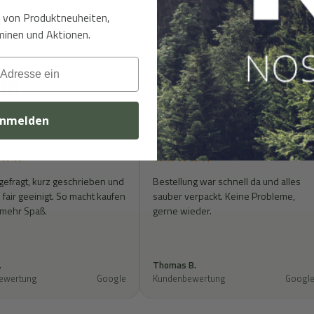
t von Produktneuheiten,
inen und Aktionen.
en
rtiment. Wir sagen HERZLICHEN DANK!
nmelden
★★
★★★★★
gefragt, kurz geschrieben und
Bestellung war schnell da und alles
fair geeinigt. So macht kaufen
sauber verpackt. Keine Probleme,
 mehr Spaß.
gerne wieder.
.
Thomas B.
ewertung
Google
Kundenbewertung
Googl