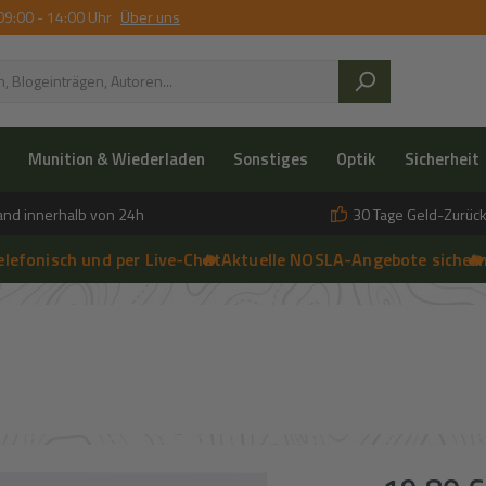
09:00 - 14:00 Uhr
Über uns
Munition & Wiederladen
Sonstiges
Optik
Sicherheit
and innerhalb von 24h
30 Tage Geld-Zurück
isch und per Live-Chat
🔥 Aktuelle NOSLA-Angebote sichern
➔
🔥 einfa
➔
 anfragen | 🔥 Persönliche Beratung vor Ort, telefonisch und per 
R
Regulärer Prei