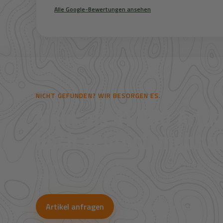
Alle Google-Bewertungen ansehen
NICHT GEFUNDEN? WIR BESORGEN ES.
Mehr als 41.000 Artike
noch deutlich mehr au
Viele Artikel sind nicht direkt im Shop sichtbar. Über uns
Bestpreise für Jagd, Outdoor, Optik, Munition, Zubehör und
Artikel anfragen
WhatsApp-Beratung