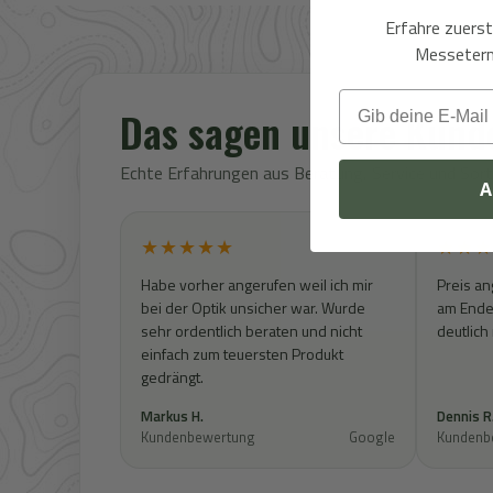
Erfahre zuers
Messeterm
Email
Das sagen unsere Kund
Echte Erfahrungen aus Beratung, Service und So
A
★★★★★
★★★
Habe vorher angerufen weil ich mir
Preis an
bei der Optik unsicher war. Wurde
am Ende 
sehr ordentlich beraten und nicht
deutlich
einfach zum teuersten Produkt
gedrängt.
Markus H.
Dennis R
Kundenbewertung
Google
Kundenb