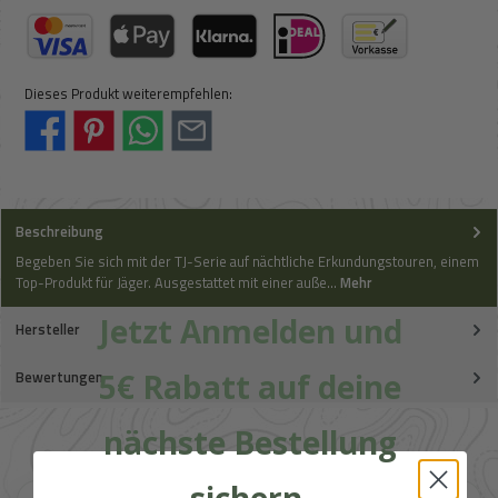
PayPal
Später Bezahlen
Kredit- oder Debitkarte
BLIK
Kreditkarte (via Stripe)
Apple Pay / Google Pay (via Stripe)
Klarna (via Stripe)
iDeal (via Stripe)
Vorkasse
Dieses Produkt weiterempfehlen:
Beschreibung
Begeben Sie sich mit der TJ-Serie auf nächtliche Erkundungstouren, einem
Top-Produkt für Jäger. Ausgestattet mit einer auße…
Mehr
Jetzt Anmelden und
Hersteller
5€ Rabatt auf deine
Bewertungen
nächste Bestellung
sichern.