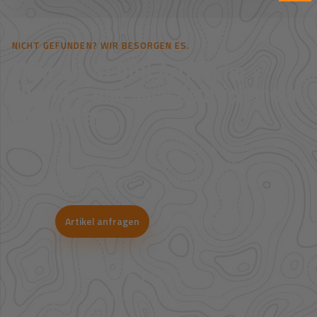
NICHT GEFUNDEN? WIR BESORGEN ES.
Mehr als 41.000 Artikel im
Zugriff – und noch deutlich mehr
auf Anfrage.
Viele Artikel sind nicht direkt im Shop sichtbar. Über unsere
Großhandelspartner prüfen wir Verfügbarkeit und Bestpreise für
Jagd, Outdoor, Optik, Munition, Zubehör und Bekleidung.
Artikel anfragen
WhatsApp-Beratung
41.000+
Artikel im direkten Zugriff