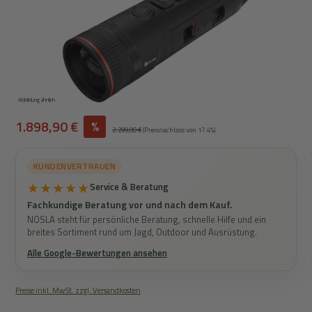
Abbildung ähnlich
Verkaufspreis:
1.898,90 €
%
Regulärer Preis:
2.299,00 €
(Preisnachlass von 17.4%)
KUNDENVERTRAUEN
★★★★★
Service & Beratung
Fachkundige Beratung vor und nach dem Kauf.
NOSLA steht für persönliche Beratung, schnelle Hilfe und ein
breites Sortiment rund um Jagd, Outdoor und Ausrüstung.
Alle Google-Bewertungen ansehen
Preise inkl. MwSt. zzgl. Versandkosten