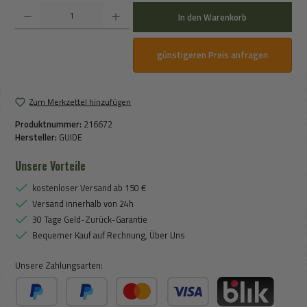
Produkt Anzahl: Gib den gewünschten Wert ein oder benutze die Schaltflächen um die An
In den Warenkorb
günstigeren Preis anfragen
Zum Merkzettel hinzufügen
Produktnummer:
216672
Hersteller:
GUIDE
Unsere Vorteile
kostenloser Versand ab 150 €
Versand innerhalb von 24h
30 Tage Geld-Zurück-Garantie
Bequemer Kauf auf Rechnung, Über Uns
Unsere Zahlungsarten: