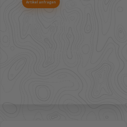
Artikel anfragen
WhatsApp-Beratung
41.000+
Artikel im direkten Zugriff
Großhandel
mehr Sortiment auf Anfrage
Bestpreis
Verfügbarkeit und Preis prüfen