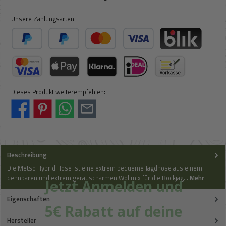
Unsere Zahlungsarten:
PayPal
Später Bezahlen
Kredit- oder Debitkarte
BLIK
Kreditkarte (via Stripe)
Apple Pay / Google Pay (via Stripe)
Klarna (via Stripe)
iDeal (via Stripe)
Vorkasse
Dieses Produkt weiterempfehlen:
Beschreibung
Die Metso Hybrid Hose ist eine extrem bequeme Jagdhose aus einem
dehnbaren und extrem geräuscharmen Wollmix für die Bockjag…
Mehr
Jetzt Anmelden und
Eigenschaften
5€ Rabatt auf deine
Hersteller