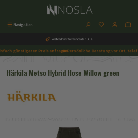
Zum Hauptinhalt springen
Du hast 0 Produkt
Navigation
kostenloser Versand ab 150 €
nfach günstigeren Preis anfragen
🔥 Persönliche Beratung vor Ort, telef
➔
🔥 Aktuelle NOSLA-Angebote sichern | 🔥 einfach günstigeren Preis anfragen | 🔥
Härkila Metso Hybrid Hose Willow green
Bildergalerie überspringen