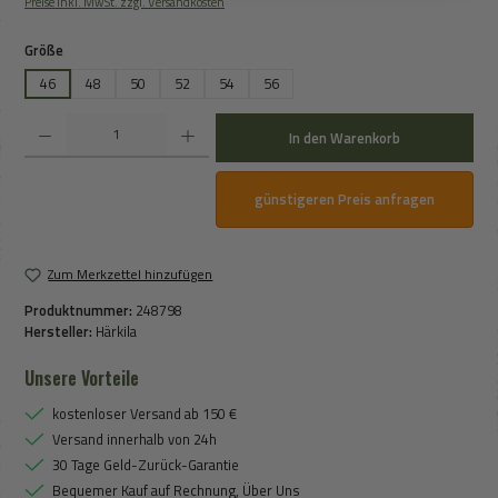
Preise inkl. MwSt. zzgl. Versandkosten
auswählen
Größe
46
48
50
52
54
56
Produkt Anzahl: Gib den gewünschten Wert ein oder benutze die Schaltflächen um die An
In den Warenkorb
günstigeren Preis anfragen
Zum Merkzettel hinzufügen
Produktnummer:
248798
Hersteller:
Härkila
Unsere Vorteile
kostenloser Versand ab 150 €
Versand innerhalb von 24h
30 Tage Geld-Zurück-Garantie
Bequemer Kauf auf Rechnung, Über Uns