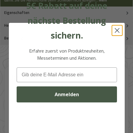
damit Sie die Handschuhe beim Schießen nicht ablegen…
Mehr
5€ Rabatt auf deine
Eigenschaften
nächste Bestellung
Hersteller
sichern.
Bewertungen
Erfahre zuerst von Produktneuheiten,
Messeterminen und Aktionen.
Email
Das sagen unsere Kunden
Echte Erfahrungen aus Beratung, Service und Sortiment. Wir sagen
HERZLICHEN DANK!
Anmelden
★★★★★
Google-Bewertungen
★★★★★