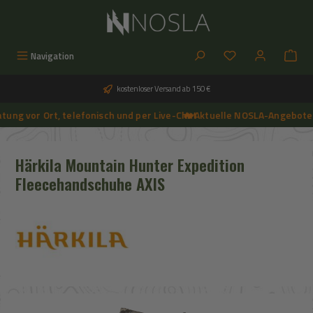
Zum Hauptinhalt springen
Du hast 0 Produkt
Navigation
kostenloser Versand ab 150 €
ng vor Ort, telefonisch und per Live-Chat
🔥 Aktuelle NOSLA-Angebote si
➔
🔥 Aktuelle NOSLA-Angebote sichern | 🔥 einfach günstigeren Preis anfragen | 🔥
Härkila Mountain Hunter Expedition
Fleecehandschuhe AXIS
Bildergalerie überspringen