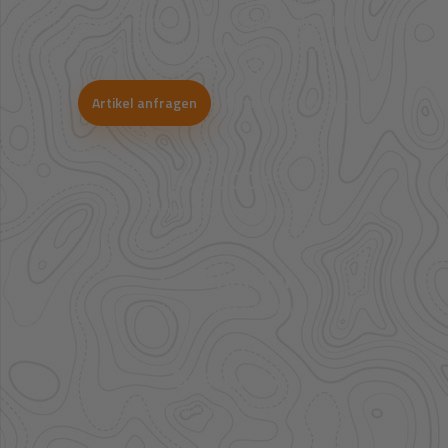
Großhandelspartner prüfen wir Verfügbarkeit und Bestpreise für
Jagd, Outdoor, Optik, Munition, Zubehör und Bekleidung.
Artikel anfragen
WhatsApp-Beratung
41.000+
Artikel im direkten Zugriff
Großhandel
mehr Sortiment auf Anfrage
Bestpreis
Verfügbarkeit und Preis prüfen