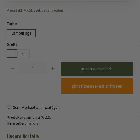
Preise inkl. MwSt. zzgl. Versandkosten
auswählen
Farbe
Camouflage
auswählen
Größe
L
XL
Produkt Anzahl: Gib den gewünschten Wert ein oder benutze die Schaltflächen um die An
In den Warenkorb
günstigeren Preis anfragen
Zum Merkzettel hinzufügen
Produktnummer:
210225
Hersteller:
Härkila
Unsere Vorteile