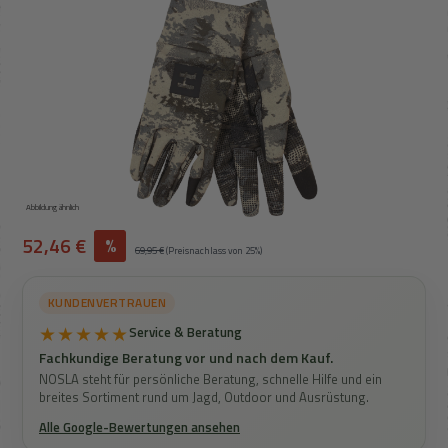
Abbildung ähnlich
Verkaufspreis:
52,46 €
%
Regulärer Preis:
69,95 €
(Preisnachlass von 25%)
KUNDENVERTRAUEN
★★★★★
Service & Beratung
Fachkundige Beratung vor und nach dem Kauf.
NOSLA steht für persönliche Beratung, schnelle Hilfe und ein
breites Sortiment rund um Jagd, Outdoor und Ausrüstung.
Alle Google-Bewertungen ansehen