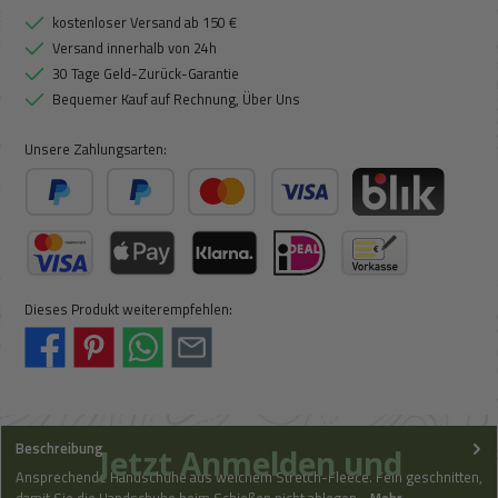
kostenloser Versand ab 150 €
Versand innerhalb von 24h
30 Tage Geld-Zurück-Garantie
Bequemer Kauf auf Rechnung, Über Uns
Unsere Zahlungsarten:
PayPal
Später Bezahlen
Kredit- oder Debitkarte
BLIK
Kreditkarte (via Stripe)
Apple Pay / Google Pay (via Stripe)
Klarna (via Stripe)
iDeal (via Stripe)
Vorkasse
Dieses Produkt weiterempfehlen:
Beschreibung
Jetzt Anmelden und
Ansprechende Handschuhe aus weichem Stretch-Fleece. Fein geschnitten,