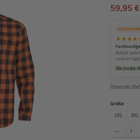
Verkaufspreis:
59,95 €
KUNDENVE
★★★★
Fachkundige
NOSLA steht f
rund um Jagd
Alle Google-
Preise inkl. Mw
auswä
Größe
2XL
3XL
Produkt Anzahl: