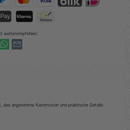
ter Bezahlen
Kredit- oder Debitkarte
BLIK
iDeal (via Stripe)
a Stripe)
le Pay / Google Pay (via Stripe)
Klarna (via Stripe)
Vorkasse
t weiterempfehlen:
itt, das angenehme Karomuster und praktische Details