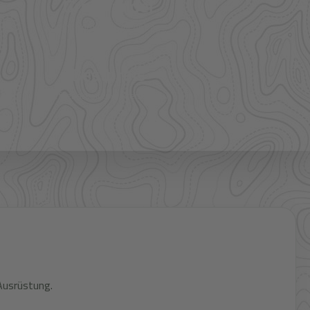
Großhandel
mehr Sortiment auf Anfrage
Bestpreis
Verfügbarkeit und Preis prüfen
Ausrüstung.