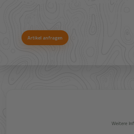
Viele Artikel sind nicht direkt im Shop sichtbar. Über uns
Bestpreise für Jagd, Outdoor, Optik, Munition, Zubehör und
Artikel anfragen
WhatsApp-Beratung
Weitere In