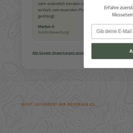
sehr ordentlich beraten und nicht
deutlich
Erfahre zuers
einfach zum teuersten Produkt
Messeterm
gedrängt.
Markus H.
Dennis R
Email
Kundenbewertung
Google
Kundenb
A
Alle Google-Bewertungen ansehen
NICHT GEFUNDEN? WIR BESORGEN ES.
Mehr als 41.000 Artike
noch deutlich mehr au