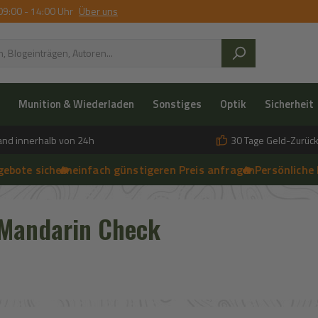
09:00 - 14:00 Uhr
Über uns
Munition & Wiederladen
Sonstiges
Optik
Sicherheit
and innerhalb von 24h
30 Tage Geld-Zurück
sichern
🔥 einfach günstigeren Preis anfragen
➔
🔥 Persönliche Beratun
➔
 anfragen | 🔥 Persönliche Beratung vor Ort, telefonisch und per 
 Mandarin Check