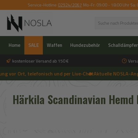
Service-Hotline
02924/2067
Mo-Fr: 09:00 - 18:00 Uhr Sa: 
 Hauptinhalt springen
Zur Suche springen
Zur Hauptnavigation springen
Home
SALE
Waffen
Hundezubehör
Schalldämpfer
kostenloser Versand ab 150 €
Vers
 Ort, telefonisch und per Live-Chat
🔥 Aktuelle NOSLA-Angebote 
➔
🔥 Aktuelle NOSLA-Angebote sichern | 🔥 einfach günstigeren Preis
Härkila Scandinavian Hemd