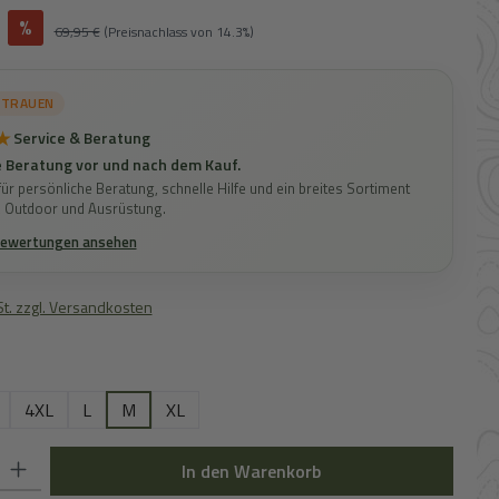
%
Regulärer Preis:
69,95 €
(Preisnachlass von 14.3%)
RTRAUEN
★
Service & Beratung
 Beratung vor und nach dem Kauf.
ür persönliche Beratung, schnelle Hilfe und ein breites Sortiment
, Outdoor und Ausrüstung.
Bewertungen ansehen
St. zzgl. Versandkosten
hlen
4XL
L
M
XL
 Gib den gewünschten Wert ein oder benutze die Schaltflächen um die Anz
In den Warenkorb