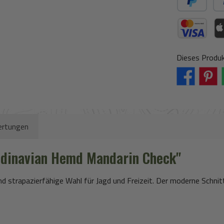
PayPal
Spä
Kreditkarte (vi
App
Dieses Produk
rtungen
ndinavian Hemd Mandarin Check"
und strapazierfähige Wahl für Jagd und Freizeit. Der moderne Schn