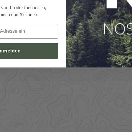
 mehr Spaß.
gerne wieder.
t von Produktneuheiten,
inen und Aktionen.
.
Thomas B.
ewertung
Google
Kundenbewertung
Googl
nmelden
l im Zugriff – und
f Anfrage.