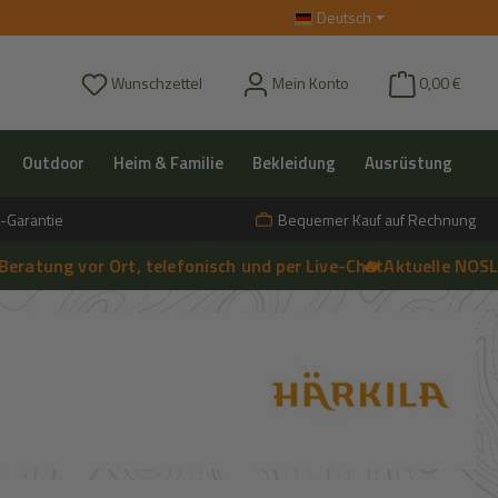
Deutsch
Du hast 0 Produkte auf dem Merkzettel
Wunschzettel
Mein Konto
0,00 €
Outdoor
Heim & Familie
Bekleidung
Ausrüstung
-Garantie
Bequemer Kauf auf Rechnung
g vor Ort, telefonisch und per Live-Chat
🔥 Aktuelle NOSLA-Ange
➔
Live-Chat