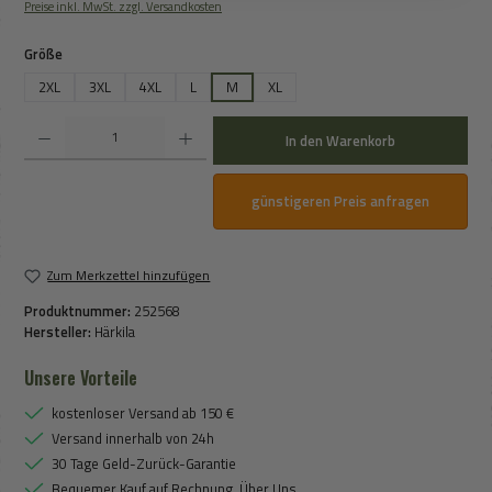
Preise inkl. MwSt. zzgl. Versandkosten
auswählen
Größe
2XL
3XL
4XL
L
M
XL
Produkt Anzahl: Gib den gewünschten Wert ein oder benutze die Schaltflächen um die An
In den Warenkorb
günstigeren Preis anfragen
Zum Merkzettel hinzufügen
Produktnummer:
252568
Hersteller:
Härkila
Unsere Vorteile
kostenloser Versand ab 150 €
Versand innerhalb von 24h
30 Tage Geld-Zurück-Garantie
Bequemer Kauf auf Rechnung, Über Uns