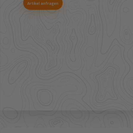
Artikel anfragen
WhatsApp-Beratung
41.000+
Artikel im direkten Zugriff
Großhandel
mehr Sortiment auf Anfrage
Bestpreis
Verfügbarkeit und Preis prüfen