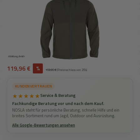
Abbildung ähnlich
Verkaufspreis:
119,96 €
%
Regulärer Preis:
159,95 €
(Preisnachlass von 25%)
KUNDENVERTRAUEN
★★★★★
Service & Beratung
Fachkundige Beratung vor und nach dem Kauf.
NOSLA steht für persönliche Beratung, schnelle Hilfe und ein
breites Sortiment rund um Jagd, Outdoor und Ausrüstung.
Alle Google-Bewertungen ansehen