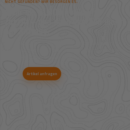
NICHT GEFUNDEN? WIR BESORGEN ES.
Mehr als 41.000 Artikel im
Zugriff – und noch deutlich mehr
auf Anfrage.
Viele Artikel sind nicht direkt im Shop sichtbar. Über unsere
Großhandelspartner prüfen wir Verfügbarkeit und Bestpreise für
Jagd, Outdoor, Optik, Munition, Zubehör und Bekleidung.
Artikel anfragen
WhatsApp-Beratung
41.000+
Artikel im direkten Zugriff
Großhandel