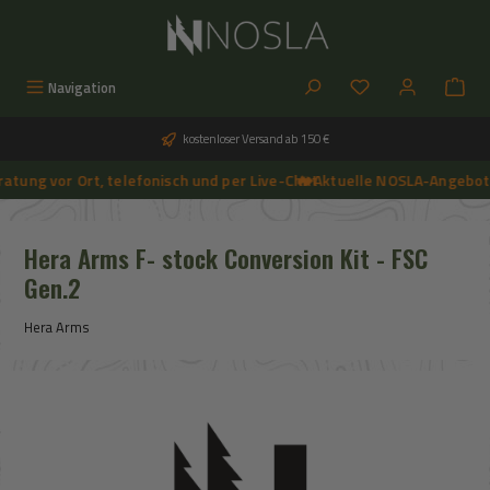
Zum Hauptinhalt springen
Du hast 0 Produkt
Navigation
kostenloser Versand ab 150 €
ung vor Ort, telefonisch und per Live-Chat
🔥 Aktuelle NOSLA-Angebote 
➔
🔥 Aktuelle NOSLA-Angebote sichern | 🔥 einfach günstigeren Preis anfragen | 🔥
Hera Arms F- stock Conversion Kit - FSC
Gen.2
Hera Arms
Bildergalerie überspringen