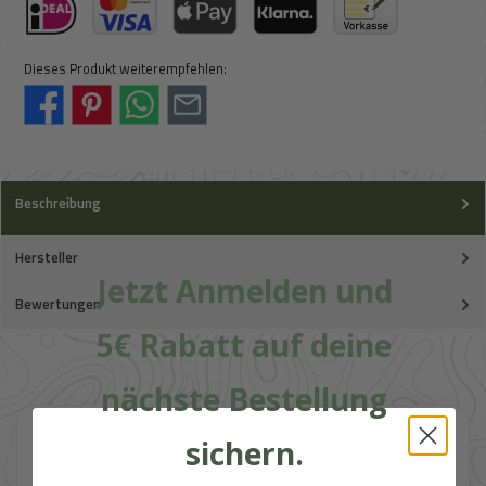
iDeal (via Stripe)
Kreditkarte (via Stripe)
Apple Pay / Google Pay (via Stripe)
Klarna (via Stripe)
Vorkasse
Dieses Produkt weiterempfehlen:
Beschreibung
Hersteller
Jetzt Anmelden und
Bewertungen
5€ Rabatt auf deine
nächste Bestellung
Das sagen unsere Kunden
sichern.
Echte Erfahrungen aus Beratung, Service und Sortiment. Wir sagen