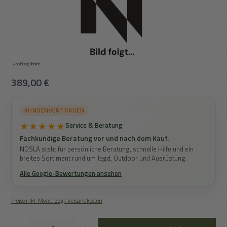
Abbildung ähnlich
Regulärer Preis:
389,00 €
KUNDENVERTRAUEN
★★★★★
Service & Beratung
Fachkundige Beratung vor und nach dem Kauf.
NOSLA steht für persönliche Beratung, schnelle Hilfe und ein
breites Sortiment rund um Jagd, Outdoor und Ausrüstung.
Alle Google-Bewertungen ansehen
Preise inkl. MwSt. zzgl. Versandkosten
Produkt Anzahl: Gib den gewünschten Wert ein oder benutze die Schaltflächen um die An