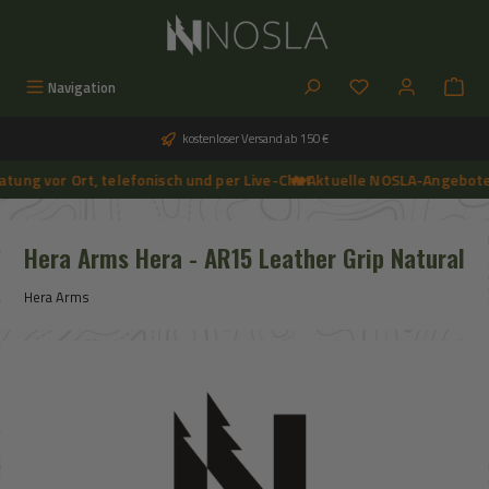
Zum Hauptinhalt springen
Du hast 0 Produkt
Navigation
kostenloser Versand ab 150 €
ung vor Ort, telefonisch und per Live-Chat
🔥 Aktuelle NOSLA-Angebote s
➔
🔥 Aktuelle NOSLA-Angebote sichern | 🔥 einfach günstigeren Preis anfragen | 🔥
Hera Arms Hera - AR15 Leather Grip Natural
Hera Arms
Bildergalerie überspringen