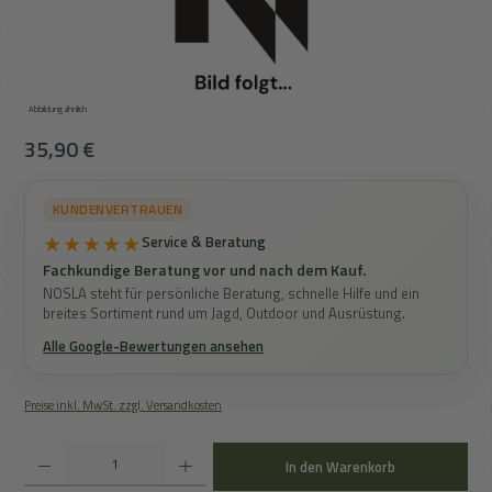
Abbildung ähnlich
Regulärer Preis:
35,90 €
KUNDENVERTRAUEN
★★★★★
Service & Beratung
Fachkundige Beratung vor und nach dem Kauf.
NOSLA steht für persönliche Beratung, schnelle Hilfe und ein
breites Sortiment rund um Jagd, Outdoor und Ausrüstung.
Alle Google-Bewertungen ansehen
Preise inkl. MwSt. zzgl. Versandkosten
Produkt Anzahl: Gib den gewünschten Wert ein oder benutze die Schaltflächen um die An
In den Warenkorb