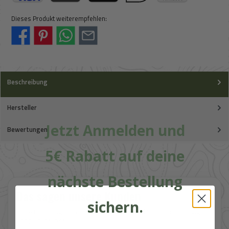
Kreditkarte (via Stripe)
Apple Pay / Google Pay (via Stripe)
Klarna (via Stripe)
iDeal (via Stripe)
Vorkasse
Dieses Produkt weiterempfehlen:
Beschreibung
Hersteller
Jetzt Anmelden und
Bewertungen
5€ Rabatt auf deine
nächste Bestellung
Das sagen unsere Kunden
sichern.
Echte Erfahrungen aus Beratung, Service und Sortiment. Wir sagen
HERZLICHEN DANK!