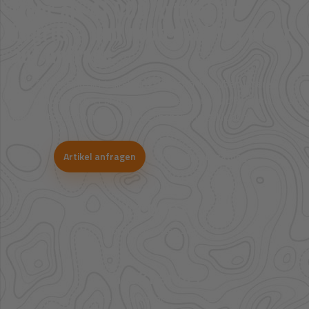
Mehr als 41.000 Artikel im
Zugriff – und noch deutlich mehr
auf Anfrage.
Viele Artikel sind nicht direkt im Shop sichtbar. Über unsere
Großhandelspartner prüfen wir Verfügbarkeit und Bestpreise für
Jagd, Outdoor, Optik, Munition, Zubehör und Bekleidung.
Artikel anfragen
WhatsApp-Beratung
41.000+
Artikel im direkten Zugriff
Großhandel
mehr Sortiment auf Anfrage