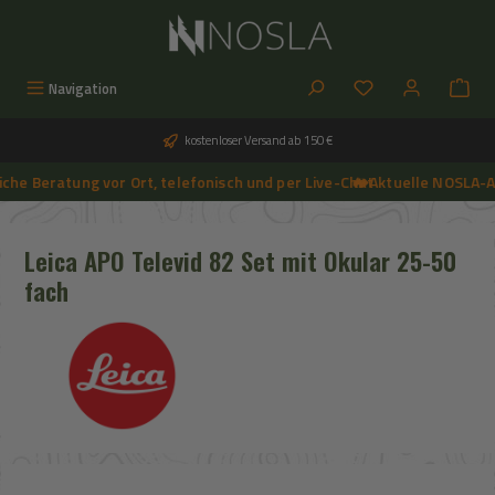
Zum Hauptinhalt springen
Du hast 0 Produkt
Navigation
kostenloser Versand ab 150 €
he Beratung vor Ort, telefonisch und per Live-Chat
🔥 Aktuelle NOSLA-An
➔
🔥 Aktuelle NOSLA-Angebote sichern | 🔥 einfach günstigeren Preis anfragen | 🔥
Leica APO Televid 82 Set mit Okular 25-50
fach
Bildergalerie überspringen