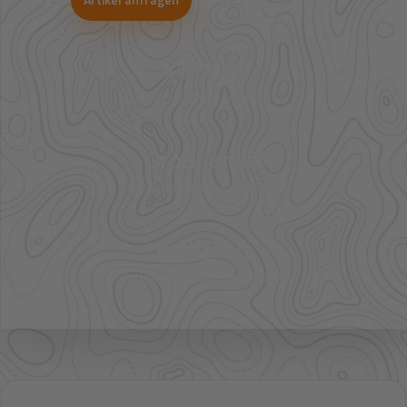
41.000+
Artikel im direkten Zugriff
Großhandel
mehr Sortiment auf Anfrage
Bestpreis
Verfügbarkeit und Preis prüfen