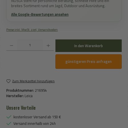
NOSLA steht für persönliche Beratung, schnelle Hilfe und ein
breites Sortiment rund um Jagd, Outdoor und Ausrüstung.
Alle Google-Bewertungen ansehen
Preise inkl. MwSt. zzgl. Versandkosten
Produkt Anzahl: Gib den gewünschten Wert ein oder benutze die Schaltflächen um die An
In den Warenkorb
günstigeren Preis anfragen
Zum Merkzettel hinzufügen
Produktnummer:
216954
Hersteller:
Leica
Unsere Vorteile
kostenloser Versand ab 150 €
Versand innerhalb von 24h