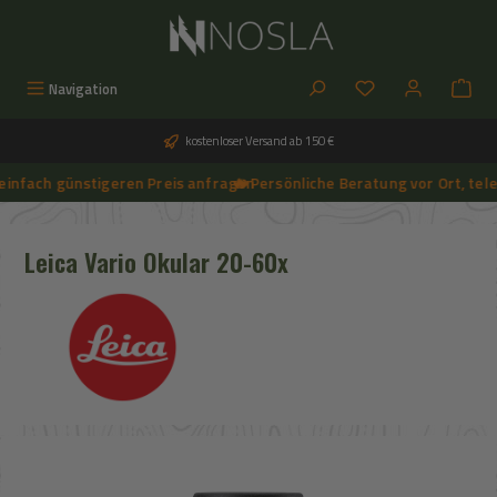
Zum Hauptinhalt springen
Du hast 0 Produkt
Navigation
kostenloser Versand ab 150 €
nfach günstigeren Preis anfragen
🔥 Persönliche Beratung vor Ort, telefo
➔
🔥 Aktuelle NOSLA-Angebote sichern | 🔥 einfach günstigeren Preis anfragen | 🔥
Leica Vario Okular 20-60x
Bildergalerie überspringen