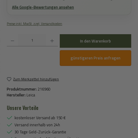
Alle Google-Bewertungen ansehen
Preise inkl. MwSt. zzgl. Versandkosten
Produkt Anzahl: Gib den gewünschten Wert ein oder benutze die Schaltflächen um die An
In den Warenkorb
günstigeren Preis anfragen
Zum Merkzettel hinzufügen
Produktnummer:
216960
Hersteller:
Leica
Unsere Vorteile
kostenloser Versand ab 150 €
Versand innerhalb von 24h
30 Tage Geld-Zurück-Garantie