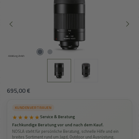
Abbildung ähnlich
Regulärer Preis:
695,00 €
KUNDENVERTRAUEN
★★★★★
Service & Beratung
Fachkundige Beratung vor und nach dem Kauf.
NOSLA steht für persönliche Beratung, schnelle Hilfe und ein
breites Sortiment rund um Jagd, Outdoor und Ausrüstung.