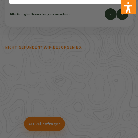
‹
›
Alle Google-Bewertungen ansehen
NICHT GEFUNDEN? WIR BESORGEN ES.
Mehr als 41.000 Artikel im
Zugriff – und noch deutlich mehr
auf Anfrage.
Viele Artikel sind nicht direkt im Shop sichtbar. Über unsere
Großhandelspartner prüfen wir Verfügbarkeit und Bestpreise für
Jagd, Outdoor, Optik, Munition, Zubehör und Bekleidung.
Artikel anfragen
WhatsApp-Beratung