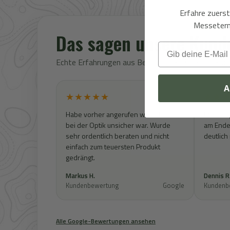
Erfahre zuers
Messeterm
Das sagen unsere Kund
Email
Echte Erfahrungen aus Beratung, Service und So
A
★★★★★
★★★
Habe vorher angerufen weil ich mir
Preis an
bei der Optik unsicher war. Wurde
am Ende 
sehr ordentlich beraten und nicht
deutlich
einfach zum teuersten Produkt
gedrängt.
Markus H.
Dennis R
Kundenbewertung
Google
Kundenb
Alle Google-Bewertungen ansehen