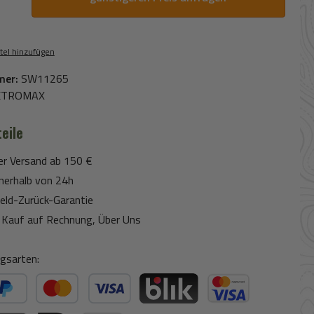
tel hinzufügen
mer:
SW11265
ETROMAX
eile
er Versand ab 150 €
nerhalb von 24h
eld-Zurück-Garantie
Kauf auf Rechnung, Über Uns
gsarten:
ter Bezahlen
Kredit- oder Debitkarte
BLIK
Kreditkarte (via Stripe)