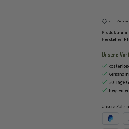
Zum Merkzet
Produktnum
Hersteller:
P
Unsere Vort
kostenlos
Versand in
30 Tage G
Bequemer 
Unsere Zahlun
PayPal
Spä