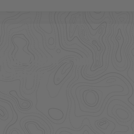
l im Zugriff – und
f Anfrage.
ere Großhandelspartner prüfen wir Verfügbarkeit und
 Bekleidung.