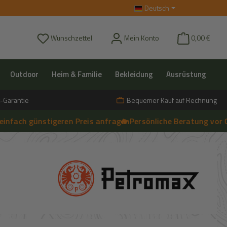
Deutsch
Du hast 0 Produkte auf dem Merkzettel
Wunschzettel
Mein Konto
0,00 €
Outdoor
Heim & Familie
Bekleidung
Ausrüstung
-Garantie
Bequemer Kauf auf Rechnung
h günstigeren Preis anfragen
🔥 Persönliche Beratung vor Ort, te
➔
Live-Chat