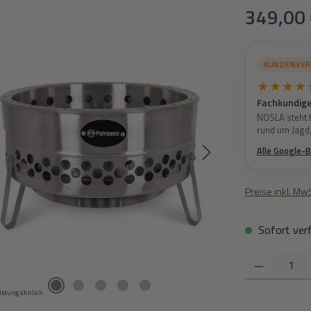
Regulärer Prei
349,00 
KUNDENVE
★★★★
Fachkundige
NOSLA steht f
rund um Jagd
Alle Google-
Preise inkl. Mw
Sofort verf
Produkt Anzahl:
ildung ähnlich