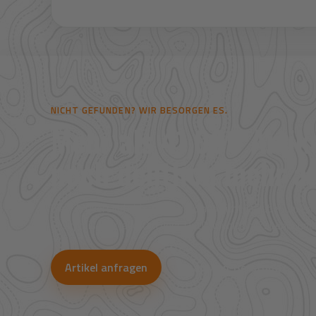
NICHT GEFUNDEN? WIR BESORGEN ES.
Mehr als 41.000 Artike
noch deutlich mehr au
Viele Artikel sind nicht direkt im Shop sichtbar. Über uns
Bestpreise für Jagd, Outdoor, Optik, Munition, Zubehör und
Artikel anfragen
WhatsApp-Beratung