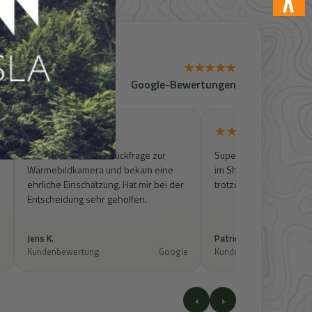
★★★★★
Google-Bewertungen
★★★★★
★★★★★
Ich hatte noch eine Rückfrage zur
Super Kontakt. Artikel w
Wärmebildkamera und bekam eine
im Shop zu finden, wur
ehrliche Einschätzung. Hat mir bei der
trotzdem geprüft und 
Entscheidung sehr geholfen.
Jens K.
Patrick S.
e
Kundenbewertung
Google
Kundenbewertung
‹
›