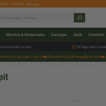
09:00 - 14:00 Uhr
Über uns
Munition & Wiederladen
Sonstiges
Optik
Sicherheit
and innerhalb von 24h
30 Tage Geld-Zurück
sch und per Live-Chat
🔥 Aktuelle NOSLA-Angebote sichern
➔
🔥 einfac
➔
 anfragen | 🔥 Persönliche Beratung vor Ort, telefonisch und per 
pit