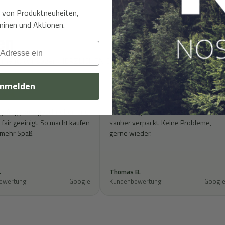
t von Produktneuheiten,
inen und Aktionen.
en
rtiment. Wir sagen HERZLICHEN DANK!
nmelden
★★
★★★★★
gefragt, kurz geschrieben und
Bestellung war schnell da und alles
fair geeinigt. So macht kaufen
sauber verpackt. Keine Probleme,
 mehr Spaß.
gerne wieder.
.
Thomas B.
ewertung
Google
Kundenbewertung
Googl