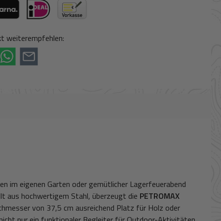
ogle Pay (via Stripe)
rna (via Stripe)
iDeal (via Stripe)
Vorkasse
t weiterempfehlen:
illen im eigenen Garten oder gemütlicher Lagerfeuerabend
ellt aus hochwertigem Stahl, überzeugt die
PETROMAX
urchmesser von 37,5 cm ausreichend Platz für Holz oder
icht nur ein funktionaler Begleiter für Outdoor-Aktivitäten,