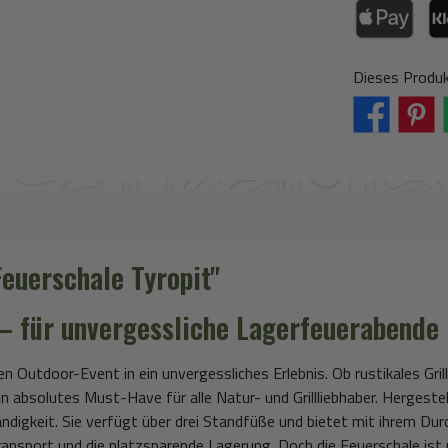
Apple Pay / Go
Kla
Dieses Produk
uerschale Tyropit"
– für unvergessliche Lagerfeuerabende
n Outdoor-Event in ein unvergessliches Erlebnis. Ob rustikales Gr
in absolutes Must-Have für alle Natur- und Grillliebhaber. Hergest
ändigkeit. Sie verfügt über drei Standfüße und bietet mit ihrem D
ransport und die platzsparende Lagerung. Doch die Feuerschale ist n