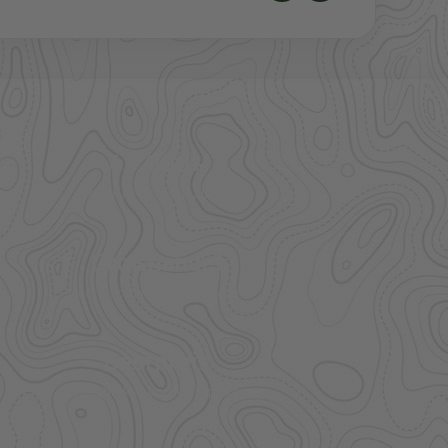
41.000+
Artikel im direkten Zugriff
Großhandel
mehr Sortiment auf Anfrage
Bestpreis
Verfügbarkeit und Preis prüfen