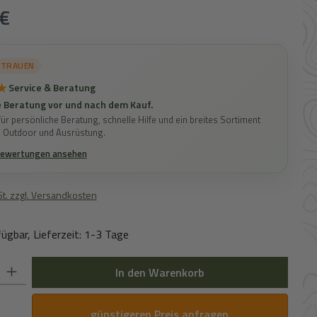
s:
€
RTRAUEN
★
Service & Beratung
 Beratung vor und nach dem Kauf.
ür persönliche Beratung, schnelle Hilfe und ein breites Sortiment
, Outdoor und Ausrüstung.
Bewertungen ansehen
St. zzgl. Versandkosten
ügbar, Lieferzeit: 1-3 Tage
 Gib den gewünschten Wert ein oder benutze die Schaltflächen um die Anz
In den Warenkorb
günstigeren Preis anfragen