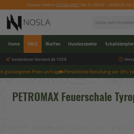
Service-Hotline
02924/2067
Mo-Fr: 09:00 - 18:00 Uhr Sa: 
 Hauptinhalt springen
Zur Suche springen
Zur Hauptnavigation springen
Home
SALE
Waffen
Hundezubehör
Schalldämpfer
kostenloser Versand ab 150 €
Vers
tigeren Preis anfragen
🔥 Persönliche Beratung vor Ort, telefoni
➔
🔥 Aktuelle NOSLA-Angebote sichern | 🔥 einfach günstigeren Preis
PETROMAX Feuerschale Tyro