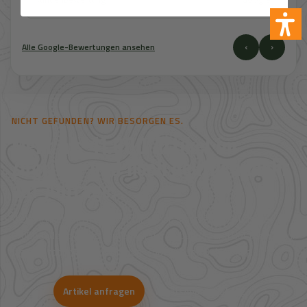
‹
›
Alle Google-Bewertungen ansehen
NICHT GEFUNDEN? WIR BESORGEN ES.
Mehr als 41.000 Artikel im
Zugriff – und noch deutlich mehr
auf Anfrage.
Viele Artikel sind nicht direkt im Shop sichtbar. Über unsere
Großhandelspartner prüfen wir Verfügbarkeit und Bestpreise für
Jagd, Outdoor, Optik, Munition, Zubehör und Bekleidung.
Artikel anfragen
WhatsApp-Beratung