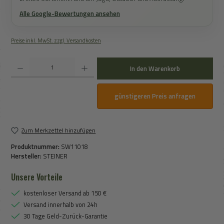
Alle Google-Bewertungen ansehen
Preise inkl. MwSt. zzgl. Versandkosten
Produkt Anzahl: Gib den gewünschten Wert ein oder benutze die Schaltflächen um die An
In den Warenkorb
günstigeren Preis anfragen
Zum Merkzettel hinzufügen
Produktnummer:
SW11018
Hersteller:
STEINER
Unsere Vorteile
kostenloser Versand ab 150 €
Versand innerhalb von 24h
30 Tage Geld-Zurück-Garantie