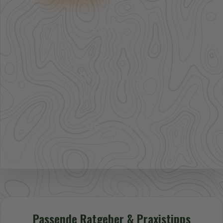
41.000+
Artikel im direkten Zugriff
Großhandel
mehr Sortiment auf Anfrage
Bestpreis
Verfügbarkeit und Preis prüfen
Passende Ratgeber & Praxistipps