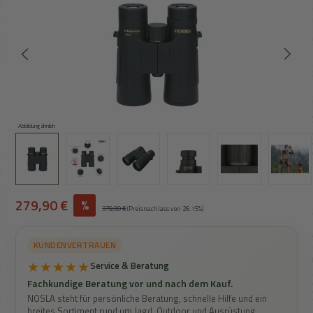
Abbildung ähnlich
Verkaufspreis:
279,90 €
%
Regulärer Preis:
379,00 €
(Preisnachlass von 26.15%)
KUNDENVERTRAUEN
★★★★★
Service & Beratung
Fachkundige Beratung vor und nach dem Kauf.
NOSLA steht für persönliche Beratung, schnelle Hilfe und ein
breites Sortiment rund um Jagd, Outdoor und Ausrüstung.