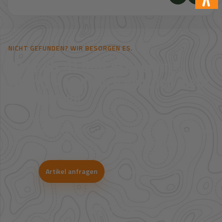
NICHT GEFUNDEN? WIR BESORGEN ES.
Mehr als 41.000 Artikel im
Zugriff – und noch deutlich mehr
auf Anfrage.
Viele Artikel sind nicht direkt im Shop sichtbar. Über unsere
Großhandelspartner prüfen wir Verfügbarkeit und Bestpreise für
Jagd, Outdoor, Optik, Munition, Zubehör und Bekleidung.
Artikel anfragen
WhatsApp-Beratung
41.000+