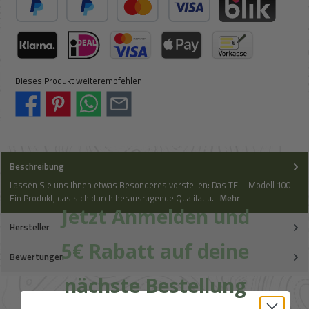
PayPal
Später Bezahlen
Kredit- oder Debitkarte
BLIK
Klarna (via Stripe)
iDeal (via Stripe)
Kreditkarte (via Stripe)
Apple Pay / Google Pay (via Stripe)
Vorkasse
Dieses Produkt weiterempfehlen:
Beschreibung
Lassen Sie uns Ihnen etwas Besonderes vorstellen: Das TELL Modell 100.
Ein Produkt, das sich durch herausragende Qualität u…
Mehr
Jetzt Anmelden und
Hersteller
5€ Rabatt auf deine
Bewertungen
nächste Bestellung