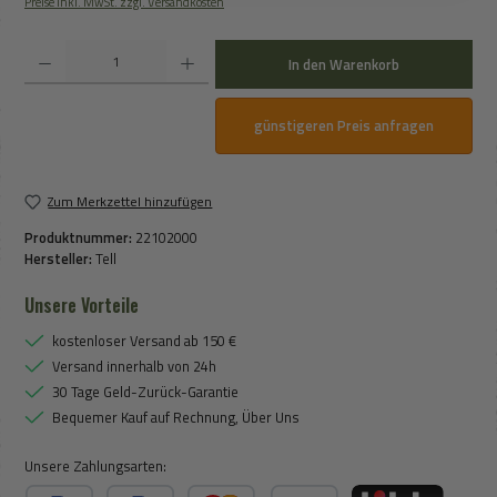
Preise inkl. MwSt. zzgl. Versandkosten
Produkt Anzahl: Gib den gewünschten Wert ein oder benutze die Schaltflächen um die An
In den Warenkorb
günstigeren Preis anfragen
Zum Merkzettel hinzufügen
Produktnummer:
22102000
Hersteller:
Tell
Unsere Vorteile
kostenloser Versand ab 150 €
Versand innerhalb von 24h
30 Tage Geld-Zurück-Garantie
Bequemer Kauf auf Rechnung, Über Uns
Unsere Zahlungsarten: