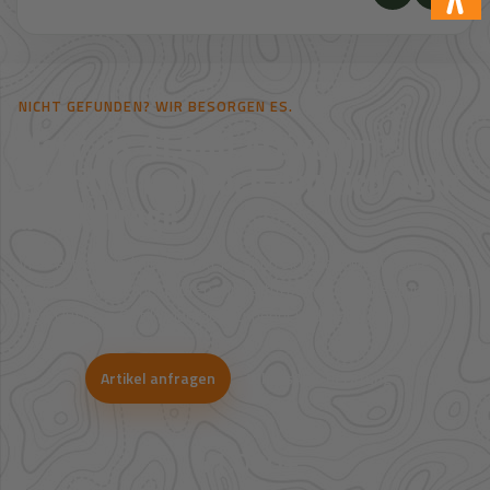
NICHT GEFUNDEN? WIR BESORGEN ES.
Mehr als 41.000 Artikel im
Zugriff – und noch deutlich mehr
auf Anfrage.
Viele Artikel sind nicht direkt im Shop sichtbar. Über unsere
Großhandelspartner prüfen wir Verfügbarkeit und Bestpreise für
Jagd, Outdoor, Optik, Munition, Zubehör und Bekleidung.
Artikel anfragen
WhatsApp-Beratung
41.000+