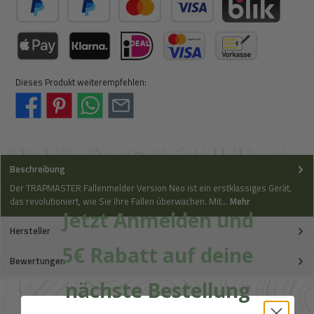
PayPal
Später Bezahlen
Kredit- oder Debitkarte
BLIK
Apple Pay / Google Pay (via Stripe)
Klarna (via Stripe)
iDeal (via Stripe)
Kreditkarte (via Stripe)
Vorkasse
Dieses Produkt weiterempfehlen:
Beschreibung
Der TRAPMASTER Fallenmelder Version Neo ist ein erstklassiges Gerät,
das revolutioniert, wie Sie Ihre Fallen überwachen. Mit…
Mehr
Jetzt Anmelden und
Hersteller
5€ Rabatt auf deine
Bewertungen
nächste Bestellung