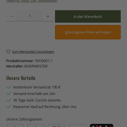
Preise inkl. MwSt. zzgl. Versandkosten
Produkt Anzahl: Gib den gewünschten Wert ein oder benutze die Schaltflächen um die An
In den Warenkorb
günstigeren Preis anfragen
Zum Merkzettel hinzufügen
Produktnummer:
TM10001.1
Hersteller:
BOARMASTER
Unsere Vorteile
kostenloser Versand ab 150 €
Versand innerhalb von 24h
30 Tage Geld-Zurück-Garantie
Bequemer Kauf auf Rechnung, Über Uns
Unsere Zahlungsarten: