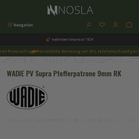
Zum Hauptinhalt springen
Du hast 0 Produkt
Navigation
kostenloser Versand ab 150 €
n Preis anfragen
🔥 Persönliche Beratung vor Ort, telefonisch und per Li
➔
🔥 Aktuelle NOSLA-Angebote sichern | 🔥 einfach günstigeren Preis anfragen | 🔥
WADIE PV Supra Pfefferpatrone 9mm RK
Bildergalerie überspringen