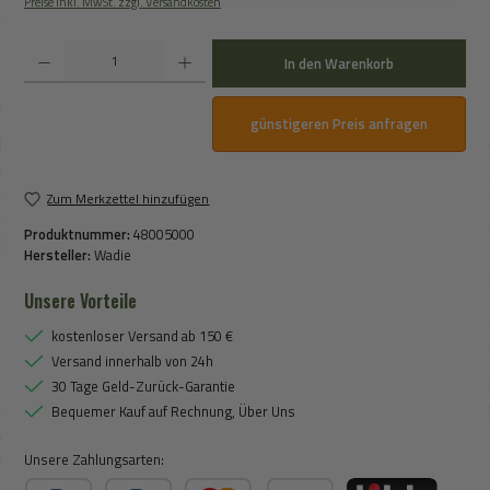
Preise inkl. MwSt. zzgl. Versandkosten
Produkt Anzahl: Gib den gewünschten Wert ein oder benutze die Schaltflächen um die An
In den Warenkorb
günstigeren Preis anfragen
Zum Merkzettel hinzufügen
Produktnummer:
48005000
Hersteller:
Wadie
Unsere Vorteile
kostenloser Versand ab 150 €
Versand innerhalb von 24h
30 Tage Geld-Zurück-Garantie
Bequemer Kauf auf Rechnung, Über Uns
Unsere Zahlungsarten: