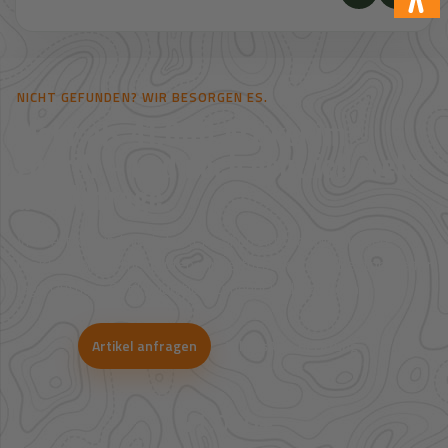
NICHT GEFUNDEN? WIR BESORGEN ES.
Mehr als 41.000 Artikel im
Zugriff – und noch deutlich mehr
auf Anfrage.
Viele Artikel sind nicht direkt im Shop sichtbar. Über unsere
Großhandelspartner prüfen wir Verfügbarkeit und Bestpreise für
Jagd, Outdoor, Optik, Munition, Zubehör und Bekleidung.
Artikel anfragen
WhatsApp-Beratung
41.000+