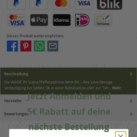
PayPal
Später Bezahlen
Kredit- oder Debitkarte
BLIK
Kreditkarte (via Stripe)
Apple Pay / Google Pay (via Stripe)
Klarna (via Stripe)
iDeal (via Stripe)
Vorkasse
Dieses Produkt weiterempfehlen:
Beschreibung
Die WADIE PV Supra Pfefferpatrone 9mm RK - Ihre zuverlässige
Verteidigung bei Gefahr Ob in einer Notsituation oder zur Tier…
Mehr
Jetzt Anmelden und
Hersteller
5€ Rabatt auf deine
Bewertungen
nächste Bestellung