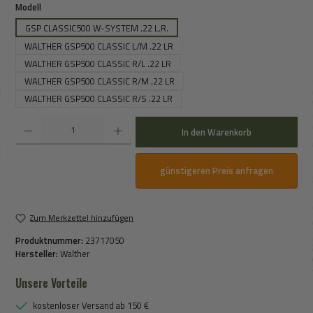
auswählen
Modell
GSP CLASSIC500 W-SYSTEM .22 L.R.
WALTHER GSP500 CLASSIC L/M .22 LR
WALTHER GSP500 CLASSIC R/L .22 LR
WALTHER GSP500 CLASSIC R/M .22 LR
WALTHER GSP500 CLASSIC R/S .22 LR
Produkt Anzahl: Gib den gewünschten Wert ein oder benutze die Schaltflächen um die An
In den Warenkorb
günstigeren Preis anfragen
Zum Merkzettel hinzufügen
Produktnummer:
23717050
Hersteller:
Walther
Unsere Vorteile
kostenloser Versand ab 150 €