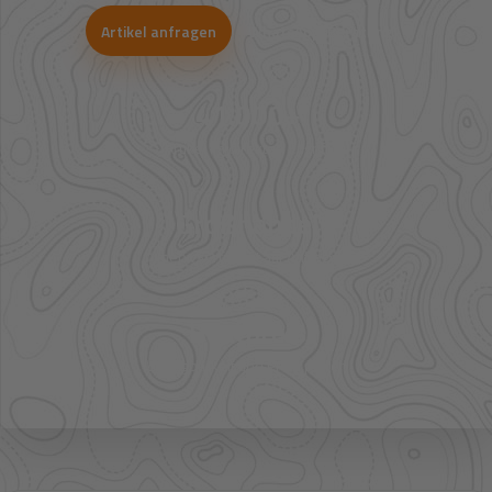
Artikel anfragen
WhatsApp-Beratung
41.000+
Artikel im direkten Zugriff
Großhandel
mehr Sortiment auf Anfrage
Bestpreis
Verfügbarkeit und Preis prüfen