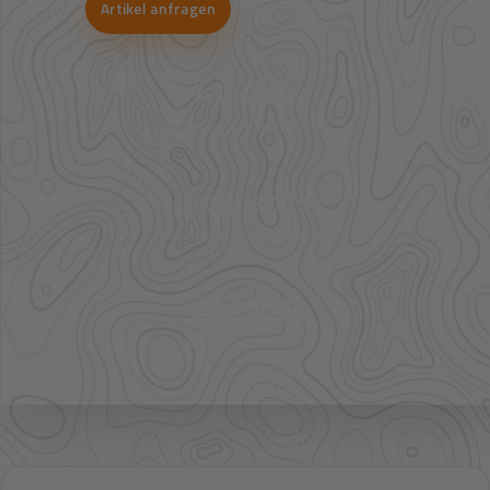
Artikel anfragen
WhatsApp-Beratung
41.000+
Artikel im direkten Zugriff
Großhandel
mehr Sortiment auf Anfrage
Bestpreis
Verfügbarkeit und Preis prüfen