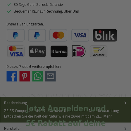
30 Tage Geld-Zurück-Garantie
Bequemer Kauf auf Rechnung, Über Uns
Unsere Zahlungsarten:
PayPal
Später Bezahlen
Kredit- oder Debitkarte
BLIK
Kreditkarte (via Stripe)
Apple Pay / Google Pay (via Stripe)
Klarna (via Stripe)
iDeal (via Stripe)
Vorkasse
Dieses Produkt weiterempfehlen:
Beschreibung
Jetzt Anmelden und
ZEISS Conquest Gavia 85 – Die neue Dimension der Naturbeobachtung
Entdecken Sie die Welt der Natur wie nie zuvor mit dem ZE…
Mehr
5€ Rabatt auf deine
Hersteller