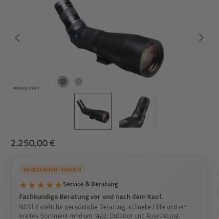
Abbildung ähnlich
Regulärer Preis:
2.250,00 €
KUNDENVERTRAUEN
★★★★★
Service & Beratung
Fachkundige Beratung vor und nach dem Kauf.
NOSLA steht für persönliche Beratung, schnelle Hilfe und ein
breites Sortiment rund um Jagd, Outdoor und Ausrüstung.