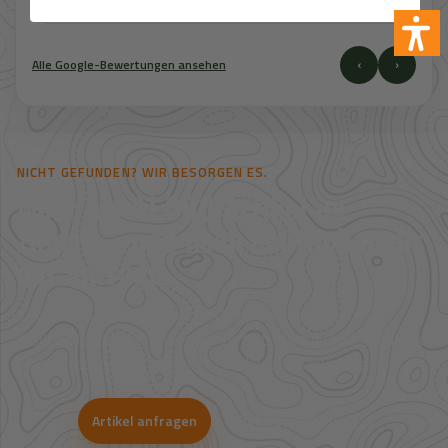
‹
›
Alle Google-Bewertungen ansehen
NICHT GEFUNDEN? WIR BESORGEN ES.
Mehr als 41.000 Artikel im
Zugriff – und noch deutlich mehr
auf Anfrage.
Viele Artikel sind nicht direkt im Shop sichtbar. Über unsere
Großhandelspartner prüfen wir Verfügbarkeit und Bestpreise für
Jagd, Outdoor, Optik, Munition, Zubehör und Bekleidung.
Artikel anfragen
WhatsApp-Beratung