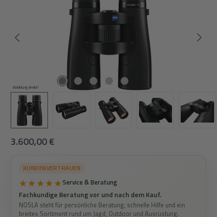
Abbildung ähnlich
Regulärer Preis:
3.600,00 €
KUNDENVERTRAUEN
★★★★★
Service & Beratung
Fachkundige Beratung vor und nach dem Kauf.
NOSLA steht für persönliche Beratung, schnelle Hilfe und ein
breites Sortiment rund um Jagd, Outdoor und Ausrüstung.