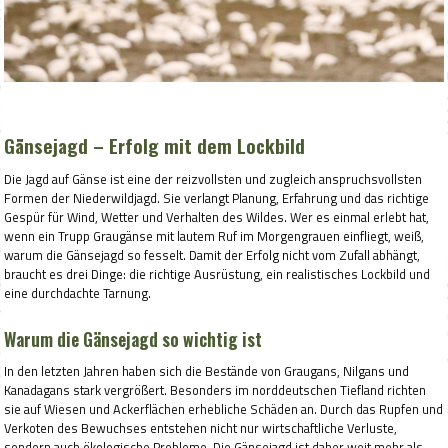
Gänsejagd – Erfolg mit dem Lockbild
Die Jagd auf Gänse ist eine der reizvollsten und zugleich anspruchsvollsten
Formen der Niederwildjagd. Sie verlangt Planung, Erfahrung und das richtige
Gespür für Wind, Wetter und Verhalten des Wildes. Wer es einmal erlebt hat,
wenn ein Trupp Graugänse mit lautem Ruf im Morgengrauen einfliegt, weiß,
warum die Gänsejagd so fesselt. Damit der Erfolg nicht vom Zufall abhängt,
braucht es drei Dinge: die richtige Ausrüstung, ein realistisches Lockbild und
eine durchdachte Tarnung.
Warum die Gänsejagd so wichtig ist
In den letzten Jahren haben sich die Bestände von Graugans, Nilgans und
Kanadagans stark vergrößert. Besonders im norddeutschen Tiefland richten
sie auf Wiesen und Ackerflächen erhebliche Schäden an. Durch das Rupfen und
Verkoten des Bewuchses entstehen nicht nur wirtschaftliche Verluste,
sondern auch ökologische Probleme. Die Gänsejagd ist daher weit mehr als