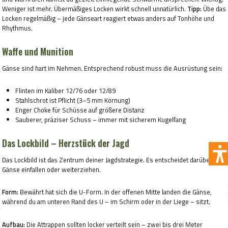
Weniger ist mehr. Übermäßiges Locken wirkt schnell unnatürlich.
Tipp:
Übe das
Locken regelmäßig – jede Gänseart reagiert etwas anders auf Tonhöhe und
Rhythmus.
Waffe und Munition
Gänse sind hart im Nehmen. Entsprechend robust muss die Ausrüstung sein:
Flinten im Kaliber 12/76 oder 12/89
Stahlschrot ist Pflicht (3–5 mm Körnung)
Enger Choke für Schüsse auf größere Distanz
Sauberer, präziser Schuss – immer mit sicherem Kugelfang
Das Lockbild – Herzstück der Jagd
Das Lockbild ist das Zentrum deiner Jagdstrategie. Es entscheidet darüber, ob
Gänse einfallen oder weiterziehen.
Form:
Bewährt hat sich die U-Form. In der offenen Mitte landen die Gänse,
während du am unteren Rand des U – im Schirm oder in der Liege – sitzt.
Aufbau:
Die Attrappen sollten locker verteilt sein – zwei bis drei Meter