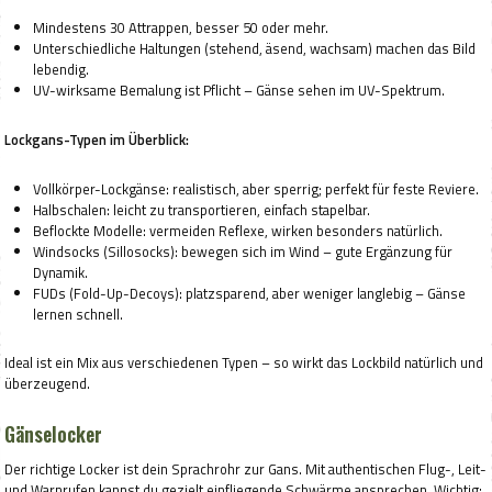
Mindestens 30 Attrappen, besser 50 oder mehr.
Unterschiedliche Haltungen (stehend, äsend, wachsam) machen das Bild
lebendig.
UV-wirksame Bemalung ist Pflicht – Gänse sehen im UV-Spektrum.
Lockgans-Typen im Überblick:
Vollkörper-Lockgänse: realistisch, aber sperrig; perfekt für feste Reviere.
Halbschalen: leicht zu transportieren, einfach stapelbar.
Beflockte Modelle: vermeiden Reflexe, wirken besonders natürlich.
Windsocks (Sillosocks): bewegen sich im Wind – gute Ergänzung für
Dynamik.
FUDs (Fold-Up-Decoys): platzsparend, aber weniger langlebig – Gänse
lernen schnell.
Ideal ist ein Mix aus verschiedenen Typen – so wirkt das Lockbild natürlich und
überzeugend.
Gänselocker
Der richtige Locker ist dein Sprachrohr zur Gans. Mit authentischen Flug-, Leit-
und Warnrufen kannst du gezielt einfliegende Schwärme ansprechen. Wichtig: