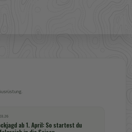
Bestpreis
Verfügbarkeit und Preis prüfen
Ausrüstung.
03.26
ckjagd ab 1. April: So startest du
folgreich in die Saison