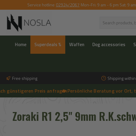
Service hotline
02924/2067
Mon-Fri: 9 am - 6 pm Sat: 9 am
p to main content
Skip to search
Skip to main navigation
Home
Superdeals %
Waffen
Dog accessories
S
Free shipping
Shipping withi
stigeren Preis anfragen
🔥 Persönliche Beratung vor Ort, telefon
➔
🔥 Aktuelle NOSLA-Angebote sichern | 🔥 einfach günstigeren Preis
Zoraki R1 2,5'' 9mm R.K.schw