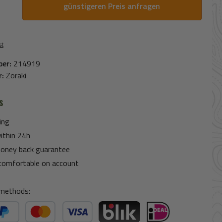
günstigeren Preis anfragen
st
ber:
214919
r:
Zoraki
s
ing
ithin 24h
oney back guarantee
comfortable on account
methods: