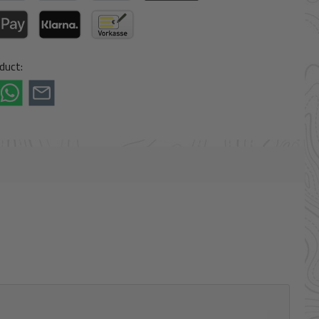
 Later
Credit or debit card
BLIK
iDeal (via Stripe)
a Stripe)
le Pay / Google Pay (via Stripe)
Klarna (via Stripe)
Paid in advance
duct: