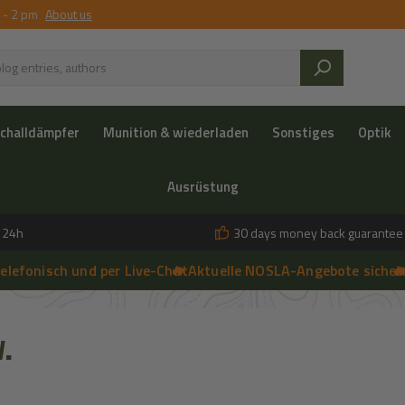
 - 2 pm
About us
challdämpfer
Munition & wiederladen
Sonstiges
Optik
Ausrüstung
n 24h
30 days money back guarantee
isch und per Live-Chat
🔥 Aktuelle NOSLA-Angebote sichern
➔
🔥 einfac
➔
 anfragen | 🔥 Persönliche Beratung vor Ort, telefonisch und per 
.