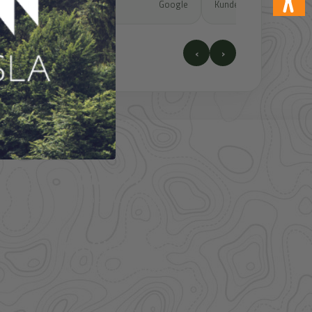
e
Kundenbewertung
Google
Kundenbewertung
‹
›
41.000+
Artikel im direkten Zugriff
Großhandel
mehr Sortiment auf Anfrage