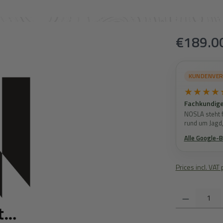
Regular price:
€189.0
KUNDENVE
★★★★
Fachkundige
NOSLA steht f
rund um Jagd
Alle Google-
Prices incl. VAT
Product Quantity