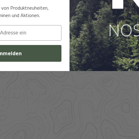
ewertung
Google
Kundenbewertung
Googl
t von Produktneuheiten,
inen und Aktionen.
nmelden
l im Zugriff – und
f Anfrage.
ere Großhandelspartner prüfen wir Verfügbarkeit und
 Bekleidung.