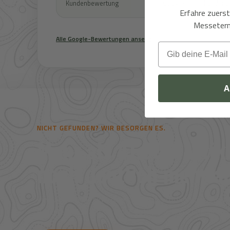
Kundenbewertung
Google
Kundenb
Erfahre zuers
Messeterm
Alle Google-Bewertungen ansehen
Email
A
NICHT GEFUNDEN? WIR BESORGEN ES.
Mehr als 41.000 Artike
noch deutlich mehr au
Viele Artikel sind nicht direkt im Shop sichtbar. Über uns
Bestpreise für Jagd, Outdoor, Optik, Munition, Zubehör und