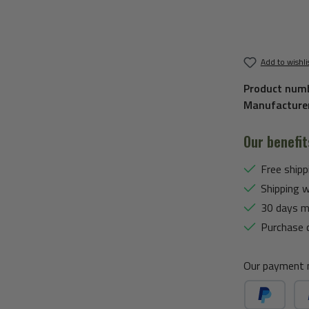
Add to wishli
Product num
Manufacture
Our benefit
Free shipp
Shipping w
30 days m
Purchase 
Our payment 