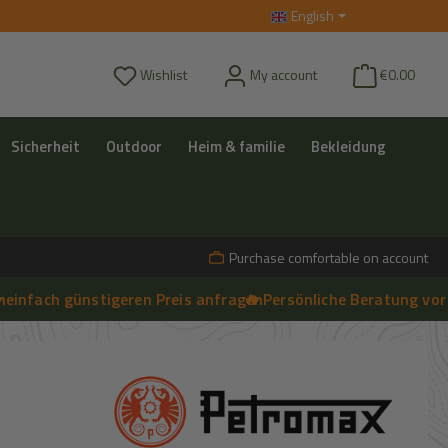
English
You have 0 wishlist items
Wishlist
My account
€0.00
Sicherheit
Outdoor
Heim & familie
Bekleidung
Purchase comfortable on account
h günstigeren Preis anfragen
🔥 Persönliche Beratung vor Ort, te
➔
Live-Chat