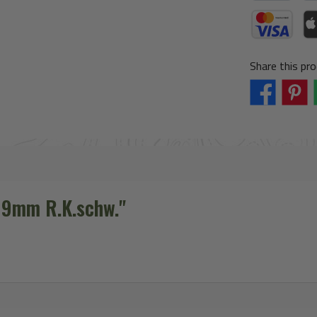
PayPal
Pay
Credit Card (vi
App
Share this pro
' 9mm R.K.schw."