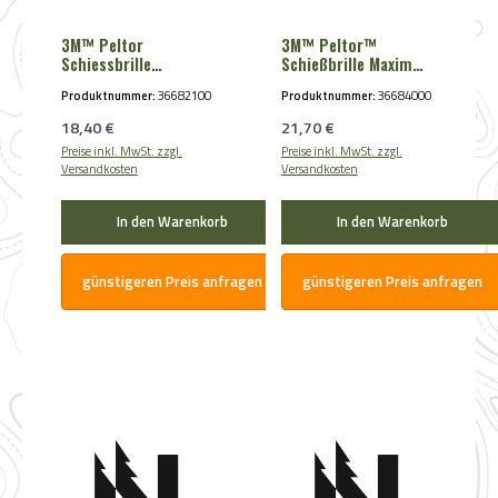
3M™ Peltor
3M™ Peltor™
Schiessbrille
Schießbrille Maxim
SecureFit™200
Ballistic klar
Produktnummer:
36682100
Produktnummer:
36684000
Regulärer Preis:
Regulärer Preis:
18,40 €
21,70 €
Preise inkl. MwSt. zzgl.
Preise inkl. MwSt. zzgl.
Versandkosten
Versandkosten
In den Warenkorb
In den Warenkorb
günstigeren Preis anfragen
günstigeren Preis anfragen