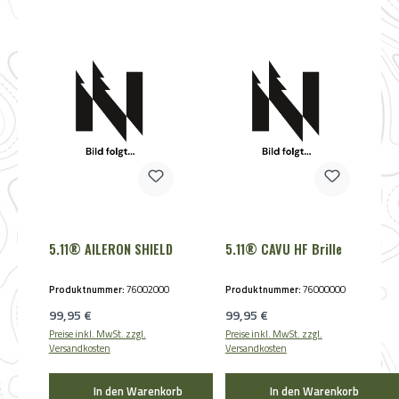
5.11® AILERON SHIELD
5.11® CAVU HF Brille
Produktnummer:
76002000
Produktnummer:
76000000
Regulärer Preis:
Regulärer Preis:
99,95 €
99,95 €
Preise inkl. MwSt. zzgl.
Preise inkl. MwSt. zzgl.
Versandkosten
Versandkosten
In den Warenkorb
In den Warenkorb