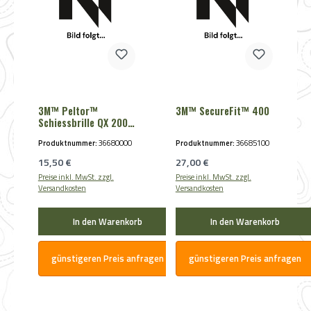
3M™ Peltor™
3M™ SecureFit™ 400
Schiessbrille QX 2000
klar
Produktnummer:
36680000
Produktnummer:
36685100
Regulärer Preis:
Regulärer Preis:
15,50 €
27,00 €
Preise inkl. MwSt. zzgl.
Preise inkl. MwSt. zzgl.
Versandkosten
Versandkosten
In den Warenkorb
In den Warenkorb
günstigeren Preis anfragen
günstigeren Preis anfragen