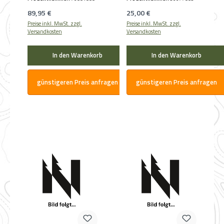
Regulärer Preis:
Regulärer Preis:
89,95 €
25,00 €
Preise inkl. MwSt. zzgl.
Preise inkl. MwSt. zzgl.
Versandkosten
Versandkosten
In den Warenkorb
In den Warenkorb
günstigeren Preis anfragen
günstigeren Preis anfragen