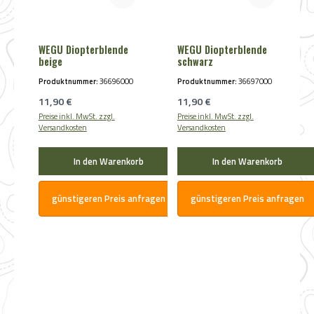
WEGU Diopterblende
WEGU Diopterblende
beige
schwarz
Produktnummer:
36696000
Produktnummer:
36697000
Regulärer Preis:
Regulärer Preis:
11,90 €
11,90 €
Preise inkl. MwSt. zzgl.
Preise inkl. MwSt. zzgl.
Versandkosten
Versandkosten
In den Warenkorb
In den Warenkorb
günstigeren Preis anfragen
günstigeren Preis anfragen