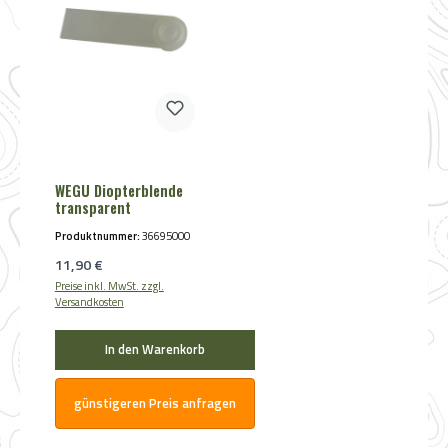
WEGU Diopterblende
transparent
Produktnummer:
36695000
Regulärer Preis:
11,90 €
Preise inkl. MwSt. zzgl.
Versandkosten
In den Warenkorb
günstigeren Preis anfragen