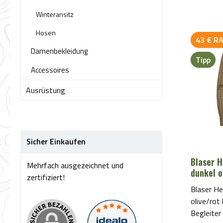
atmungsa
Winteransitz
feuchtigk
das Blase
Hosen
43 € R
Situation
Damenbekleidung
einer spe
Tipp
ausgestat
Accessoires
fördert u
Ausrüstung
Tragegefü
Temperatu
Aktivitäten. Blaser AirFl
HunTec Ca
Überblick Hoher Tragekomfort:
Sicher Einkaufen
Ausgestat
Blaser H
AirFlow-
Mehrfach ausgezeichnet und
dunkel o
für eine 
zertifiziert!
hält Sie a
Blaser He
Aktivität
olive/rot
Tarnung: 
Begleiter 
Camoufla