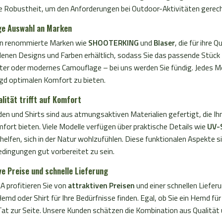
 Jagd bestimmt
Sie dieses Hemd über viele
 Verschmutzungen. Das
Die Verarbeitung des Blaser
ge Robustheit, um den Anforderungen bei Outdoor-Aktivitäten gerec
ken.
Jagdsaisons hinweg tragen. Erleben
fügt über eine durchgehende
Hemd Tristan 22 oliv/beige k
Sie die Eleganz und Funktion
ige Auswahl an Marken
te und einen klassischen
bietet ein ausgesprochen h
Blaser Herren Hemd Juno oli
ie beiden Brusttaschen mit
an Komfort und Bewegungsf
en renommierte Marken wie
SHOOTERKING
und
Blaser
, die für ihre
kariert selbst und lassen Sie
schluss bieten genügend
was es zu einer idealen Wahl
enen Designs und Farben erhältlich, sodass Sie das passende Stück fü
seiner Qualität und seinem
für kleinere Gegenstände.
Wandern und andere Outdoo
er oder modernes Camouflage – bei uns werden Sie fündig. Jedes Mode
Tragekomfort überzeugen.
m lockeren Schnitt bietet
Aktivitäten macht. Zudem ist
agd optimalen Komfort zu bieten.
r Herren Hemd Tristan 22
zu reinigen und pflegeleicht
alität trifft auf Komfort
male Bewegungsfreiheit und
es immer gut aussieht und b
fort. Blaser Herren
Ihr nächstes Abenteuer ist. Blaser
en und Shirts sind aus atmungsaktiven Materialien gefertigt, die Ih
tan 22 dunkel olive/rot
Herren Hemd Tristan 22 oliv
ort bieten. Viele Modelle verfügen über praktische Details wie
UV-
Vorteile im Überblick
kariert – Vorteile im Überblic
 helfen, sich in der Natur wohlzufühlen. Diese funktionalen Aspekte
ige Materialien: Das Hemd
Komfort: Hergestellt aus 
dingungen gut vorbereitet zu sein.
us einer Mischung aus
Baumwolle, bietet das Hemd
ve Preise und schnelle Lieferung
 und Polyester, die für ein
weiches und angenehmes
es Tragegefühl sorgt.
Tragegefühl. Atmungsaktiv:
A profitieren Sie von
attraktiven Preisen
und einer schnellen Liefer
ktivität: Die verwendeten
Material ermöglicht eine gu
Hemd oder Shirt für Ihre Bedürfnisse finden. Egal, ob Sie ein Hemd für
en sind besonders
Luftzirkulation, hält Sie tro
at zur Seite. Unsere Kunden schätzen die Kombination aus Qualität un
tiv und sorgen für ein
verhindert übermäßiges Sch