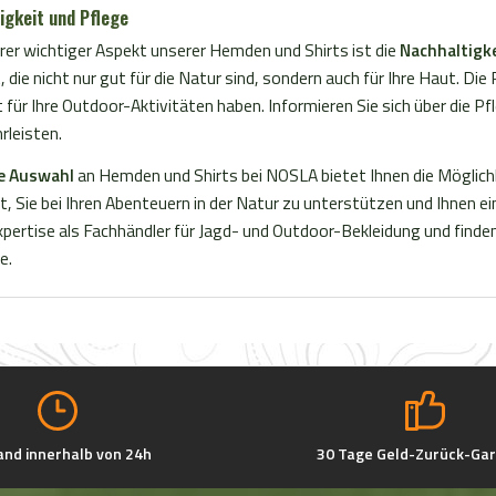
igkeit und Pflege
 Körperklima bei jeder
Design: Das oliv/beige karie
e. Pflegeleicht: Das Hemd
ist modisch und vielseitig, p
rer wichtiger Aspekt unserer Hemden und Shirts ist die
Nachhaltigk
standsfähig gegenüber
den Outdoor-Einsatz und den
, die nicht nur gut für die Natur sind, sondern auch für Ihre Haut. Di
zungen und lässt sich leicht
Praktisch: Mit einer durchg
 für Ihre Outdoor-Aktivitäten haben. Informieren Sie sich über die P
 Praktische Details: Das
Knopfleiste und zwei Brust
rleisten.
fügt über eine durchgehende
bietet das Hemd genügend
e Auswahl
an Hemden und Shirts bei NOSLA bietet Ihnen die Möglichk
te, einen klassischen Kragen
für Ihre Habseligkeiten. Pfle
, Sie bei Ihren Abenteuern in der Natur zu unterstützen und Ihnen e
 Brusttaschen mit
Das Hemd ist maschinenwa
pertise als Fachhändler für Jagd- und Outdoor-Bekleidung und finden S
schluss. Optimale
und benötigt minimale Pfle
e.
sfreiheit: Mit seinem
ideal für den aktiven Lebens
Schnitt bietet das Hemd eine
Das Blaser Herren Hemd Tri
 Bewegungsfreiheit und
oliv/beige kariert ist mehr al
ort. Ob bei der Jagd,
trendiges Kleidungsstück. Es
ern oder in der Freizeit –
verlässlicher Partner, der Ihn
r Herren Hemd Tristan 22 in
jedes Abenteuer komfortabe
ve/rot kariert ist Ihr
stilvoll zu meistern. Entdeck
Begleiter.
Welt der Outdoor-Mode neu
and innerhalb von 24h
30 Tage Geld-Zurück-Gar
Blaser.