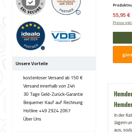
Entdecken
Produktn
ermöglich
Hemd Tris
die Natur
Verkaufs
55,95 €
Farbkombi
unauffäll
kariert. 
Preise ink
Materiali
dem Hause
und langl
Jagd als a
Blaser Ai
ideale Kl
Langlebig
klassisc
güns
einer Bru
funktione
Ärmelbün
Unsere Vorteile
für jeden 
zusätzli
Blaser He
Praktikabilität. Ob Sie 
kostenloser Versand ab 150 €
besteht a
Jäger sin
Versand innerhalb von 24h
Baumwolle
Hobby beg
Hemden
angenehm
30 Tage Geld-Zurück-Garantie
Hemd Hun
verwendet
Bequemer Kauf auf Rechnung
Hemden
hervorrag
besonder
Hotline +49 2924 2067
hohen Tr
für ein o
In der Ka
Über Uns
hervorrag
Wetterla
Jägern u
hohen Qua
pflegelei
aus, soda