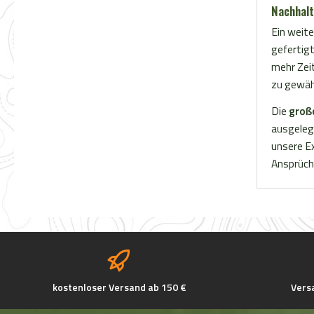
Nachhalt
optimales
Wetterlag
Ein weite
ist wider
gefertigt
Verschmut
mehr Zeit
reinigen.
zu gewäh
Hemd ver
Die
groß
Knopfleis
ausgelegt
und zwei
unsere Ex
Knopfver
Ansprüch
Bewegung
lockeren 
optimale
hohen Tragekomf
beim Wand
das Blase
dunkel oli
perfekter 
kostenloser Versand ab 150 €
Vers