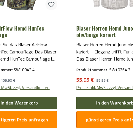
AirFlow Hemd HunTec
Blaser Herren Hemd Jun
age
oliv/beige kariert
 Sie das Blaser AirFlow
Blaser Herren Hemd Juno oli
 Camouflage Das Blaser
kariert – Eleganz trifft Funk
Hemd HunTec Camouflage ist
Das Blaser Herren Hemd Ju
klassige Wahl für
oliv/beige kariert ist die per
ummer:
SW10043.4
Produktnummer:
SW10264.3
sterte, die Komfort und
Kombination aus Stil und
preis:
Regulärer Preis:
Verkaufspreis:
Regulärer Preis:
55,95 €
gleichermaßen schätzen.
Funktionalität. Gefertigt au
109,90 €
98,95 €
lt aus hochwertigen
hochwertiger Baumwolle, bi
l. MwSt. zzgl. Versandkosten
Preise inkl. MwSt. zzgl. Versan
en, bietet dieses Hemd
dieses Hemd überlegenen
genden Tragekomfort und
Tragekomfort und eine herv
In den Warenkorb
In den Warenkor
keit, während sein
Passform. Mit seiner klassi
tiges Camouflage-Muster
oliv/beige-karierten Optik is
tigeren Preis anfragen
günstigeren Preis anf
i hilft, sich in der Natur
perfekte Wahl für Jagdausfl
egrieren. Mit seinem
Freizeitaktivitäten. Das Hemd ist