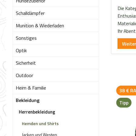
Hundezubehör
Die Kate
Schalldämpfer
Enthusias
Materiali
Munition & Wiederladen
Ihr Aben
Sonstiges
Weite
Optik
Sicherheit
Outdoor
Heim & Familie
38 € R
Bekleidung
Tipp
Herrenbekleidung
Hemden und Shirts
Jacken und Westen