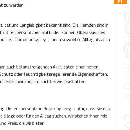
Komfort und Design, die dieses Hemd
 Herren
direkt unter einer Schießweste
ht zu werden.
zu einem unverzichtbaren Begleiter
ariert
getragen werden. Die Blaser
alität des
macht. Bestellen Sie jetzt das Blaser
ohes Maß
Brandings am rechten Arm sowie am
v/beige
Herren Hemd Louie und erleben Sie
reiheit,
Kragen sorgen für hervorragende
 Qualität und Langlebigkeit bekannt sind. Die Hemden sind in
 sich von
den Unterschied!
 für Jagd,
Sichtbarkeit beim Tragen unter einer
r Ihren persönlichen Stil finden können. Ob klassisches
r-
Schießweste.Farbe:competition
ll ist darauf ausgelegt, Ihnen sowohl im Alltag als auch
 es leicht
orange
, so dass
ereit für
nen auch bei anstrengenden Aktivitäten einen hohen
/beige
Schutz
oder
feuchtigkeitsregulierende Eigenschaften
,
k
 sind entscheidend, um auch bei wechselhaften
100%
 ein
 Das
ung. Unsere persönliche Beratung sorgt dafür, dass Sie das
te
 die Jagd oder für den Alltag suchen, wir stehen Ihnen mit
cken und
d Preis, die wir bieten.
witzen.