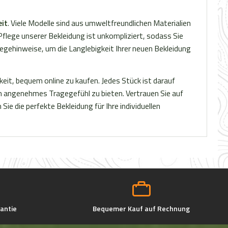
rte Design
erfekt für
eit
. Viele Modelle sind aus umweltfreundlichen Materialien
 Alltag.
e Pflege unserer Bekleidung ist unkompliziert, sodass Sie
ehenden
flegehinweise, um die Langlebigkeit Ihrer neuen Bekleidung
taschen
 Stauraum
eit, bequem online zu kaufen. Jedes Stück ist darauf
geleicht:
in angenehmes Tragegefühl zu bieten. Vertrauen Sie auf
schbar
ie die perfekte Bekleidung für Ihre individuellen
ge, was es
stil macht.
stan 22
s nur ein
 ist ein
en hilft,
l und
en Sie die
 mit
antie
Bequemer Kauf auf Rechnung