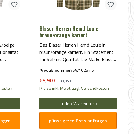
o
Blaser Herren Hemd Louie
braun/orange kariert
v/beige
Das Blaser Herren Hemd Louie in
tionalität
braun/orange karriert: Ein Statement
no
für Stil und Qualität Die Marke Blaser
fekte
steht seit Jahren für hohe Qualität
Produktnummer:
SW10254.6
und stilvolles Design im Bereich der
Verkaufspreis:
Regulärer Preis:
69,90 €
s
Jagd- und Freizeitkleidung. Mit dem
89,95 €
etet
Blaser Herren Hemd Louie in der
dkosten
Preise inkl. MwSt. zzgl. Versandkosten
Farbkombination braun/orange karriert
orragende
setzt sie diese Tradition nahtlos fort.
b
In den Warenkorb
schen
Dieses Hemd ist nicht nur ein
t es die
modisches Accessoire, sondern auch
ragen
günstigeren Preis anfragen
üge und
ein hochfunktionales Kleidungsstück,
das sowohl bei der Jagd als auch in der