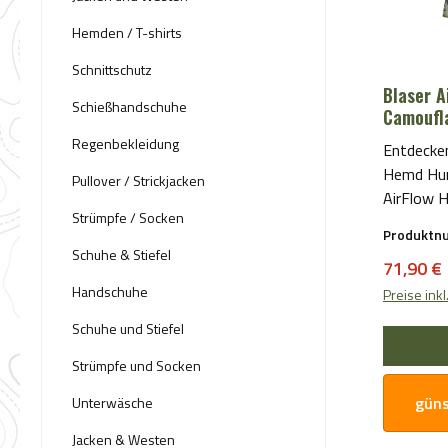
Hemden / T-shirts
Schnittschutz
Blaser 
Schießhandschuhe
Camoufl
Regenbekleidung
Entdecken
Hemd HunTec
Pullover / Strickjacken
AirFlow 
Strümpfe / Socken
eine erst
Produktn
Jagdbegei
Schuhe & Stiefel
Verkaufs
71,90 €
Tarnung 
Handschuhe
Hergestel
Preise ink
Materiali
Schuhe und Stiefel
hervorra
Langlebig
Strümpfe und Socken
einzigar
güns
Unterwäsche
Ihnen dabe
nahtlos zu int
Jacken & Westen