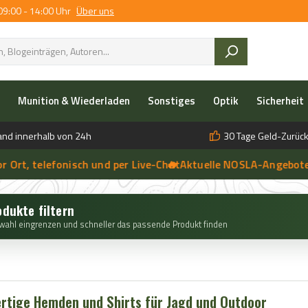
09:00 - 14:00 Uhr
Über uns
Munition & Wiederladen
Sonstiges
Optik
Sicherheit
and innerhalb von 24h
30 Tage Geld-Zurück
telefonisch und per Live-Chat
🔥 Aktuelle NOSLA-Angebote sicher
➔

 anfragen | 🔥 Persönliche Beratung vor Ort, telefonisch und per 
odukte filtern
wahl eingrenzen und schneller das passende Produkt finden
rtige Hemden und Shirts für Jagd und Outdoor