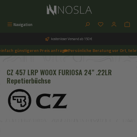
Zum Hauptinhalt springen
Du hast 0 Produkt
Navigation
kostenloser Versand ab 150 €
nfach günstigeren Preis anfragen
🔥 Persönliche Beratung vor Ort, telefo
➔
🔥 Aktuelle NOSLA-Angebote sichern | 🔥 einfach günstigeren Preis anfragen | 🔥
CZ 457 LRP WOOX FURIOSA 24" .22LR
Repetierbüchse
Bildergalerie überspringen