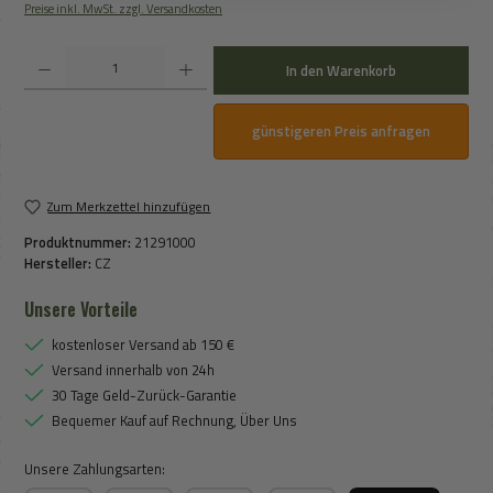
Preise inkl. MwSt. zzgl. Versandkosten
Produkt Anzahl: Gib den gewünschten Wert ein oder benutze die Schaltflächen um die An
In den Warenkorb
günstigeren Preis anfragen
Zum Merkzettel hinzufügen
Produktnummer:
21291000
Hersteller:
CZ
Unsere Vorteile
kostenloser Versand ab 150 €
Versand innerhalb von 24h
30 Tage Geld-Zurück-Garantie
Bequemer Kauf auf Rechnung, Über Uns
Unsere Zahlungsarten: