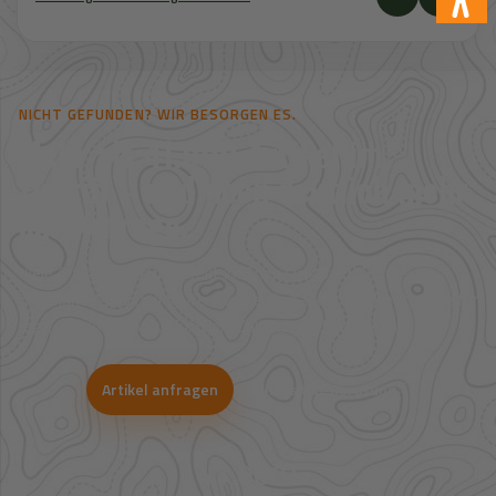
NICHT GEFUNDEN? WIR BESORGEN ES.
Mehr als 41.000 Artikel im
Zugriff – und noch deutlich mehr
auf Anfrage.
Viele Artikel sind nicht direkt im Shop sichtbar. Über unsere
Großhandelspartner prüfen wir Verfügbarkeit und Bestpreise für
Jagd, Outdoor, Optik, Munition, Zubehör und Bekleidung.
Artikel anfragen
WhatsApp-Beratung
41.000+