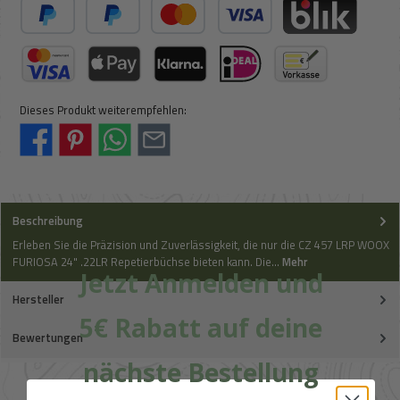
PayPal
Später Bezahlen
Kredit- oder Debitkarte
BLIK
Kreditkarte (via Stripe)
Apple Pay / Google Pay (via Stripe)
Klarna (via Stripe)
iDeal (via Stripe)
Vorkasse
Dieses Produkt weiterempfehlen:
Beschreibung
Erleben Sie die Präzision und Zuverlässigkeit, die nur die CZ 457 LRP WOOX
FURIOSA 24" .22LR Repetierbüchse bieten kann. Die…
Mehr
Jetzt Anmelden und
Hersteller
5€ Rabatt auf deine
Bewertungen
nächste Bestellung