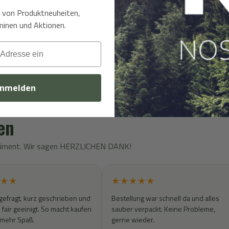
t von Produktneuheiten,
inen und Aktionen.
nmelden
en
rtiment. Wir sagen HERZLICHEN DANK!
★★
★★★★★
gefragt, kurz geschrieben und
Bestellung war schnell da und alles
fair geeinigt. So macht kaufen
sauber verpackt. Keine Probleme,
 mehr Spaß.
gerne wieder.