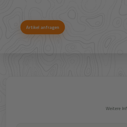
Viele Artikel sind nicht direkt im Shop sichtbar. Über uns
Bestpreise für Jagd, Outdoor, Optik, Munition, Zubehör und
Artikel anfragen
WhatsApp-Beratung
Weitere In