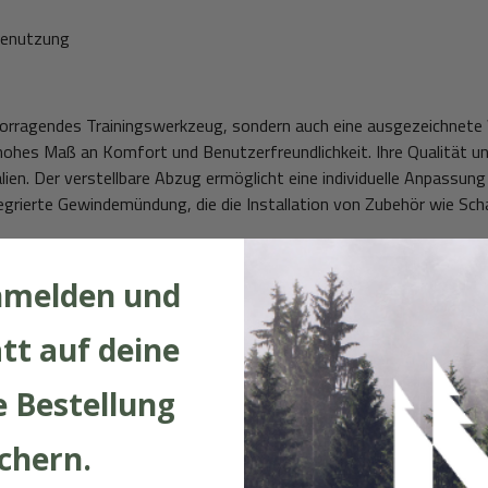
 Benutzung
hervorragendes Trainingswerkzeug, sondern auch eine ausgezeichnet
n hohes Maß an Komfort und Benutzerfreundlichkeit. Ihre Qualität un
n. Der verstellbare Abzug ermöglicht eine individuelle Anpassung 
egrierte Gewindemündung, die die Installation von Zubehör wie Sc
nmelden und
tt auf deine
 Bestellung
ichern.