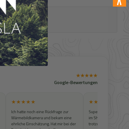
★★★★★
Google-Bewertungen
★★★★★
★★★★★
Ich hatte noch eine Rückfrage zur
Super Kontakt. Artikel w
Wärmebildkamera und bekam eine
im Shop zu finden, wur
ehrliche Einschätzung. Hat mir bei der
trotzdem geprüft und 