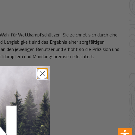
e Wahl für Wettkampfschützen. Sie zeichnet sich durch eine
d Langlebigkeit sind das Ergebnis einer sorgfältigen
an den jeweiligen Benutzer und erhöht so die Präzision und
halldämpfern und Mündungsbremsen erleichtert.