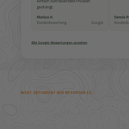
einfach zum teuersten Produkt
gedrängt.
Markus H.
Dennis R
Kundenbewertung
Google
Kundenb
Alle Google-Bewertungen ansehen
NICHT GEFUNDEN? WIR BESORGEN ES.
Mehr als 41.000 Artike
noch deutlich mehr au