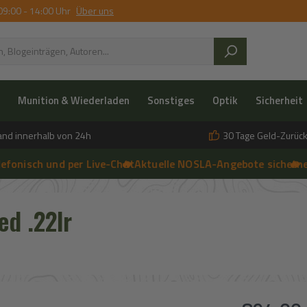
09:00 - 14:00 Uhr
Über uns
Munition & Wiederladen
Sonstiges
Optik
Sicherheit
and innerhalb von 24h
30 Tage Geld-Zurück
isch und per Live-Chat
🔥 Aktuelle NOSLA-Angebote sichern
➔
🔥 einfa
➔
 anfragen | 🔥 Persönliche Beratung vor Ort, telefonisch und per 
ed .22lr
Regulärer Prei