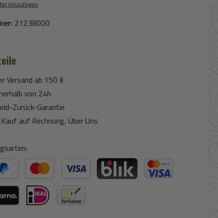
tel hinzufügen
mer:
21238000
eile
er Versand ab 150 €
nerhalb von 24h
eld-Zurück-Garantie
Kauf auf Rechnung, Über Uns
gsarten:
ter Bezahlen
Kredit- oder Debitkarte
BLIK
Kreditkarte (via Stripe)
ogle Pay (via Stripe)
rna (via Stripe)
iDeal (via Stripe)
Vorkasse