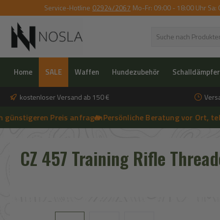
Service-Hotline
02924/2067
Mo-Fr: 09:00 - 18:00 Uhr Sa: 
 Hauptinhalt springen
Zur Suche springen
Zur Hauptnavigation springen
Home
SALE
Waffen
Hundezubehör
Schalldämpfer
kostenloser Versand ab 150 €
Vers
stigeren Preis anfragen
🔥 Persönliche Beratung vor Ort, telefon
➔
🔥 Aktuelle NOSLA-Angebote sichern | 🔥 einfach günstigeren Preis
CZ 457 Training Rifle Thread
Bildergalerie überspringen