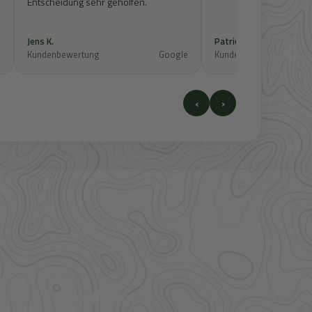
Entscheidung sehr geholfen.
Jens K.
Patrick S.
e
Kundenbewertung
Google
Kundenbewertung
‹
›
41.000+
Artikel im direkten Zugriff
Großhandel