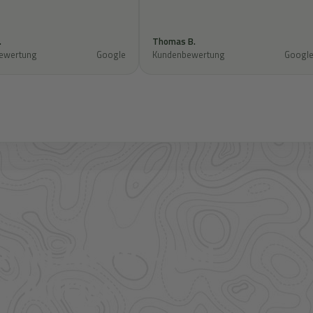
.
Thomas B.
ewertung
Google
Kundenbewertung
Googl
l im Zugriff – und
f Anfrage.