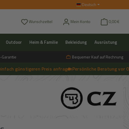
Deutsch
Du hast 0 Produkte auf dem Merkzettel
Wunschzettel
Mein Konto
0,00 €
Outdoor
Heim & Familie
Bekleidung
Ausrüstung
-Garantie
Bequemer Kauf auf Rechnung
ch günstigeren Preis anfragen
🔥 Persönliche Beratung vor Ort, t
➔
Live-Chat
s: