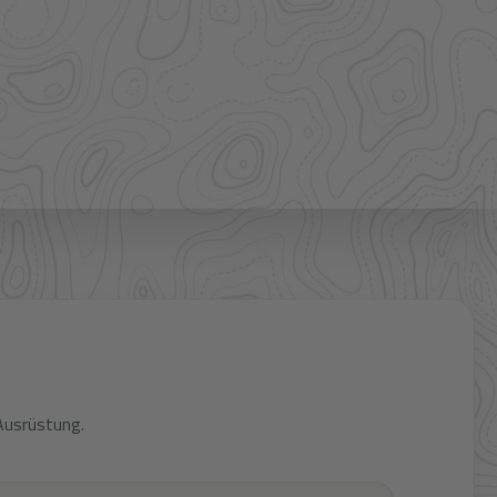
mehr Sortiment auf Anfrage
Bestpreis
Verfügbarkeit und Preis prüfen
Ausrüstung.