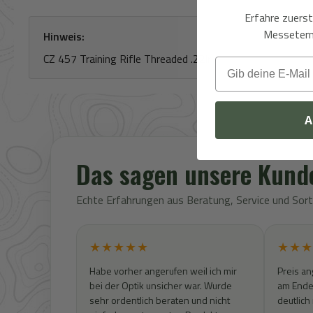
Erfahre zuers
Messeterm
Hinweis:
CZ 457 Training Rifle Threaded .22lr
Email
A
Das sagen unsere Kund
Echte Erfahrungen aus Beratung, Service und So
★★★★★
★★★
Habe vorher angerufen weil ich mir
Preis an
bei der Optik unsicher war. Wurde
am Ende 
sehr ordentlich beraten und nicht
deutlich