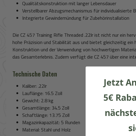
Qualitätskonstruktion mit langer Lebensdauer
Verstellbarer Abzugsmechanismus für individualisierte
Integrierte Gewindemündung für Zubehörinstallation
Die CZ 457 Training Rifle Threaded .22lr ist nicht nur ein 
hohe Präzision und Stabilität aus und bietet gleichzeitig ei
Konstruktion und der Verwendung von hochwertigen Materialie
das Gesamterlebnis. Zudem verfügt die CZ 457 über eine int
Technische Daten
Jetzt A
Kaliber: .22lr
Lauflänge: 16.5 Zoll
5€ Raba
Gewicht: 2.8 kg
Gesamtlänge: 34.5 Zoll
nächste
Schaftlänge: 13.75 Zoll
Magazinkapazität: 5 Runden
s
Material: Stahl und Holz