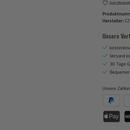
Zum Merkzet
Produktnum
Hersteller:
CZ
Unsere Vort
kostenlos
Versand in
30 Tage G
Bequemer 
Unsere Zahlun
PayPal
Spä
Apple Pay / Go
Kla