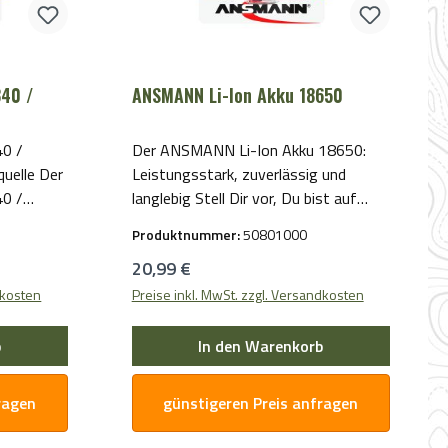
340 /
ANSMANN Li-Ion Akku 18650
0 /
Der ANSMANN Li-Ion Akku 18650:
quelle Der
Leistungsstark, zuverlässig und
0 /
langlebig Stell Dir vor, Du bist auf
behör für
einer langen Reise, und Dein Gerät
Produktnummer:
50801000
, die eine
versagt mitten im Betrieb. Keine
Regulärer Preis:
20,99 €
enötigen.
Sorge, mit dem ANSMANN Li-Ion
hium-
Akku 18650 kannst Du sicher sein,
dkosten
Preise inkl. MwSt. zzgl. Versandkosten
dass Deine Geräte immer mit der
e
notwendigen Energie versorgt
b
In den Warenkorb
hl von
werden. Dieser hochwertige Lithium-
Ionen Akku verfügt über eine hohe
ragen
günstigeren Preis anfragen
t der
Energiedichte und eine lange
R123 in
Lebensdauer, die ihn zur idealen