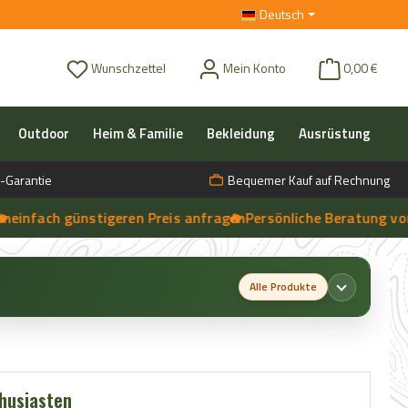
Deutsch
Du hast 0 Produkte auf dem Merkzettel
Wunschzettel
Mein Konto
0,00 €
Outdoor
Heim & Familie
Bekleidung
Ausrüstung
-Garantie
Bequemer Kauf auf Rechnung
fach günstigeren Preis anfragen
🔥 Persönliche Beratung vor Ort,
➔
Live-Chat
Alle Produkte
husiasten