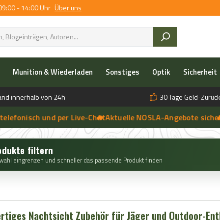
09:00 - 14:00 Uhr
Über uns
Munition & Wiederladen
Sonstiges
Optik
Sicherheit
and innerhalb von 24h
30 Tage Geld-Zurück
onisch und per Live-Chat
🔥 Aktuelle NOSLA-Angebote sichern
➔
🔥 ein
➔
 anfragen | 🔥 Persönliche Beratung vor Ort, telefonisch und per 
odukte filtern
wahl eingrenzen und schneller das passende Produkt finden
rtiges Nachtsicht Zubehör für Jäger und Outdoor-Ent