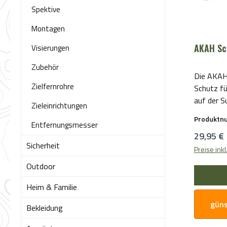
Spektive
Montagen
AKAH Sc
Visierungen
Zubehör
Die AKAH 
Zielfernrohre
Schutz fü
auf der S
Zieleinrichtungen
zuverläss
Produktn
Ausrüstu
Entfernungsmesser
Reguläre
29,95 €
aufzubew
Sicherheit
Schutzhül
Preise ink
Sie. Herg
Outdoor
Marke AKA
Qualität,
Heim & Familie
Funktionalität. Die AK
güns
Bekleidung
ist aus r
und biete