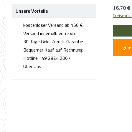
Trotz ihr
Reguläre
16,70 €
Unsere Vorteile
die Hülle
Preise ink
ist denno
kostenloser Versand ab 150 €
regelmäß
Versand innerhalb von 24h
überstehen. Praktisches Des
30 Tage Geld-Zurück-Garantie
ihrem ein
güns
schließend
Bequemer Kauf auf Rechnung
für den tägli
Hotline +49 2924 2067
Größen: D
Über Uns
verschied
sodass si
Ausrüstung passt. 
Die Hülle 
pflegen, 
und zuver
Investier
Schutzhül
Ausrüstun