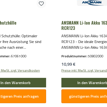
hutzhülle
ANSMANN Li-Ion Akku 16
RCR123
Schutzhülle: Optimaler
ANSMANN Li-Ion Akku 1634
r Ihre Ausrüstung Sie sind
RCR123 - Die ideale Energie
uche nach einer
ANSMANN Li-Ion Akku 1634
igen Möglichkeit, Ihre
RCR123 ist das perfekte Zu
ummer:
67061000
Produktnummer:
50802000
ng sicher und geschützt
all Ihre elektronischen Geräte
r Preis:
Regulärer Preis:
10,99 €
ahren? Dann ist die AKAH
zuverlässige Energiequelle b
le genau das Richtige für
Dieser wiederaufladbare Lit
l. MwSt. zzgl. Versandkosten
Preise inkl. MwSt. zzgl. Versan
estellt von der renommierten
Ionen-Akku bietet eine hohe
H, steht diese Hülle für
Kapazität und hervorragend
In den Warenkorb
In den Warenkor
 Langlebigkeit und
Leistung, die für eine Vielza
AH Schutzhülle
Anwendungen geeignet ist. Mit seiner
tigeren Preis anfragen
günstigeren Preis anf
obustem Material gefertigt
standardisierten Größe pass
t optimalen Schutz vor
ANSMANN Akku 16340 / RC