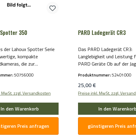
. Sie werden die Qualität
ebigkeit dieser Hülle zu
 wissen.
Spotter 350
PARD Ladegerät CR3
s der Lahoux Spotter Serie
Das PARD Ladegerät CR3:
hwertige, kompakte
Langlebigkeit und Leistung f
kameras, die zur
PARD Geräte Ob auf der Jag
ung bestimmt sind. Mit der
Outdoor-Aktivitäten, mit 
ummer:
50756000
Produktnummer:
52401000
Technologie bietet das
Ladegerät CR3 haben Sie st
r Preis:
Regulärer Preis:
25,00 €
otter das schärfste Bild
zuverlässige Energiequelle fü
este Leistung seiner Klasse.
PARD Geräte. Dieses Ladege
l. MwSt. zzgl. Versandkosten
Preise inkl. MwSt. zzgl. Versan
g vom Wetter bleibt in
speziell für PARD Geräte e
drevier nichts verborgen. Die
und liefert eine konstante u
In den Warenkorb
In den Warenkor
ffiziente Elektronik und die
Stromversorgung, um die o
ulaufzeit ermöglichen eine
Leistung Ihrer Geräte zu
tigeren Preis anfragen
günstigeren Preis anf
ige unterbrechungsfreie
gewährleisten. Das PARD Ladegerät