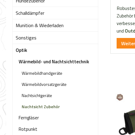
Hundezubehör
Robuste
Schalldämpfer
Zubehör b
verbesser
Munition & Wiederladen
und
Outd
Sonstiges
Weite
Optik
Wärmebild- und Nachtsichttechnik
Wärmebildhandgeräte
Wärmebildvorsatzgeräte
Nachtsichtgeräte
Nachtsicht Zubehör
Ferngläser
Rotpunkt